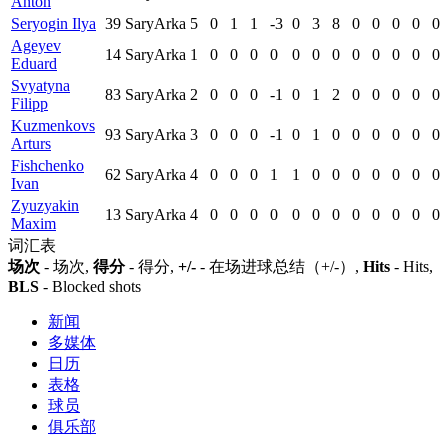
Anton
Seryogin Ilya
39
SaryArka
5
0
1
1
-3
0
3
8
0
0
0
0
0
Ageyev
14
SaryArka
1
0
0
0
0
0
0
0
0
0
0
0
0
Eduard
Svyatyna
83
SaryArka
2
0
0
0
-1
0
1
2
0
0
0
0
0
Filipp
Kuzmenkovs
93
SaryArka
3
0
0
0
-1
0
1
0
0
0
0
0
0
Arturs
Fishchenko
62
SaryArka
4
0
0
0
1
1
0
0
0
0
0
0
0
Ivan
Zyuzyakin
13
SaryArka
4
0
0
0
0
0
0
0
0
0
0
0
0
Maxim
词汇表
场次
- 场次,
得分
- 得分,
+/-
- 在场进球总结（+/-）,
Hits
- Hits,
BLS
- Blocked shots
新闻
多媒体
日历
表格
球员
俱乐部