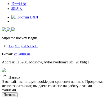
关于联赛
聯絡人
Supreme hockey league
Tel:
+7 (495) 647-71-11
E-mail:
vhl@fhr.ru
Address: 115280, Moscow, Avtozavodskaya str., 20 bldg 1
Наверх
Этот сайт использует cookie для хранения данных. Продолжая
использовать сайт, вы даете согласие на работу с этими
файлами.
Принять