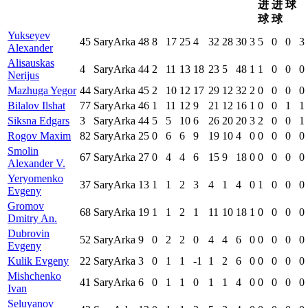
进
进
球
球
球
Yukseyev
45
SaryArka
48
8
17
25
4
32
28
30
3
5
0
0
3
Alexander
Alisauskas
4
SaryArka
44
2
11
13
18
23
5
48
1
1
0
0
0
Nerijus
Mazhuga Yegor
44
SaryArka
45
2
10
12
17
29
12
32
2
0
0
0
0
Bilalov Ilshat
77
SaryArka
46
1
11
12
9
21
12
16
1
0
0
1
1
Siksna Edgars
3
SaryArka
44
5
5
10
6
26
20
20
3
2
0
0
1
Rogov Maxim
82
SaryArka
25
0
6
6
9
19
10
4
0
0
0
0
0
Smolin
67
SaryArka
27
0
4
4
6
15
9
18
0
0
0
0
0
Alexander V.
Yeryomenko
37
SaryArka
13
1
1
2
3
4
1
4
0
1
0
0
0
Evgeny
Gromov
68
SaryArka
19
1
1
2
1
11
10
18
1
0
0
0
0
Dmitry An.
Dubrovin
52
SaryArka
9
0
2
2
0
4
4
6
0
0
0
0
0
Evgeny
Kulik Evgeny
22
SaryArka
3
0
1
1
-1
1
2
6
0
0
0
0
0
Mishchenko
41
SaryArka
6
0
1
1
0
1
1
4
0
0
0
0
0
Ivan
Seluyanov