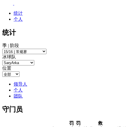
统计
个人
统计
季 | 阶段
冰球队
位置
领导人
个人
团队
守门员
罚
罚
救