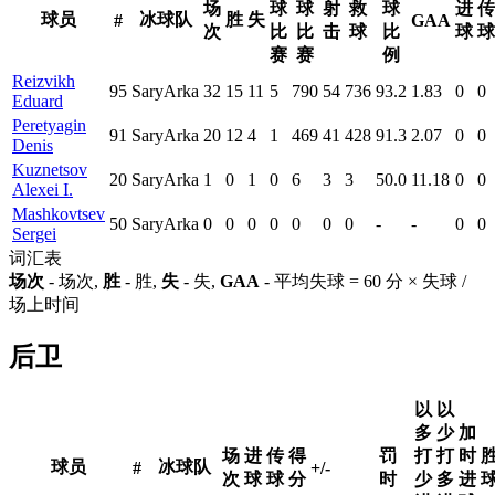
场
球
球
射
救
球
进
传
球员
冰球队
胜
失
#
GAA
次
比
比
击
球
比
球
球
赛
赛
例
Reizvikh
95
SaryArka
32
15
11
5
790
54
736
93.2
1.83
0
0
Eduard
Peretyagin
91
SaryArka
20
12
4
1
469
41
428
91.3
2.07
0
0
Denis
Kuznetsov
20
SaryArka
1
0
1
0
6
3
3
50.0
11.18
0
0
Alexei I.
Mashkovtsev
50
SaryArka
0
0
0
0
0
0
0
-
-
0
0
Sergei
词汇表
场次
- 场次,
胜
- 胜,
失
- 失,
GAA
- 平均失球 = 60 分 × 失球 /
场上时间
后卫
以
以
多
少
加
场
进
传
得
罚
打
打
时
球员
冰球队
#
+/-
次
球
球
分
时
少
多
进