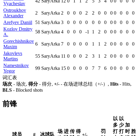
42
SaryArka
12
0
1
1
2
5
3
4
0
0
0
0
0
Vyacheslav
Ostroukhov
2
SaryArka
2
0
0
0
2
2
0
0
0
0
0
0
0
Alexander
Arefyev Daniil
51
SaryArka
3
0
0
0
0
0
0
0
0
0
0
0
0
Kozlov Dmitry
58
SaryArka
4
0
0
0
-1
1
2
0
0
0
0
0
0
A.
Gorechishnikov
6
SaryArka
7
0
0
0
0
1
1
2
0
0
0
0
0
Maxim
Jakovlevs
55
SaryArka
11
0
0
0
2
3
1
2
0
0
0
0
0
Martins
Namestnikov
99
SaryArka
15
0
0
0
0
7
7
6
0
0
0
0
0
Yegor
词汇表
场次
- 场次,
得分
- 得分,
+/-
- 在场进球总结（+/-）,
Hits
- Hits,
BLS
- Blocked shots
前锋
以
以
多
少
加
场
进
传
得
罚
打
打
时
胜
球员
冰球队
#
+/-