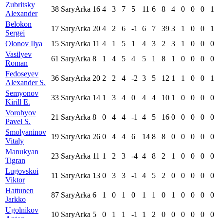
Zubritsky
38
SaryArka
16
4
3
7
5
11
6
8
4
0
0
0
1
Alexander
Belokon
17
SaryArka
20
4
2
6
-1
6
7
39
3
1
0
0
1
Sergei
Olonov Ilya
15
SaryArka
11
4
1
5
1
4
3
2
3
1
0
0
0
Vasilyev
61
SaryArka
8
1
4
5
4
5
1
8
1
0
0
0
0
Roman
Fedoseyev
36
SaryArka
20
2
2
4
-2
3
5
12
1
1
0
0
1
Alexander S.
Semyonov
33
SaryArka
14
1
3
4
0
4
4
10
1
0
0
0
0
Kirill E.
Vorobyov
21
SaryArka
8
0
4
4
-1
4
5
16
0
0
0
0
0
Pavel S.
Smolyaninov
19
SaryArka
26
0
4
4
6
14
8
8
0
0
0
0
0
Vitaly
Manukyan
23
SaryArka
11
1
2
3
-4
4
8
2
1
0
0
0
0
Tigran
Lugovskoi
11
SaryArka
13
0
3
3
-1
4
5
2
0
0
0
0
0
Viktor
Hattunen
87
SaryArka
6
1
0
1
0
1
1
0
1
0
0
0
0
Jarkko
Ugolnikov
10
SaryArka
5
0
1
1
-1
1
2
0
0
0
0
0
0