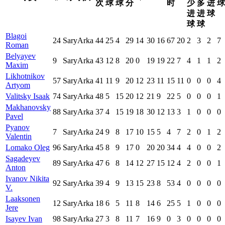
次
球
球
分
时
少
多
进
球
进
进
球
球
球
Blagoi
24
SaryArka
44
25
4
29
14
30
16
67
20
2
3
2
7
Roman
Belyayev
9
SaryArka
43
12
8
20
0
19
19
22
7
4
1
1
2
Maxim
Likhotnikov
57
SaryArka
41
11
9
20
12
23
11
15
11
0
0
0
4
Artyom
Valitsky Isaak
74
SaryArka
48
5
15
20
12
21
9
22
5
0
0
0
1
Makhanovsky
88
SaryArka
37
4
15
19
18
30
12
13
3
1
0
0
0
Pavel
Pyanov
7
SaryArka
24
9
8
17
10
15
5
4
7
2
0
1
2
Valentin
Lomako Oleg
96
SaryArka
45
8
9
17
0
20
20
34
4
4
0
0
2
Sagadeyev
89
SaryArka
47
6
8
14
12
27
15
12
4
2
0
0
1
Anton
Ivanov Nikita
92
SaryArka
39
4
9
13
15
23
8
53
4
0
0
0
0
V.
Laaksonen
12
SaryArka
18
6
5
11
8
14
6
25
5
1
0
0
0
Jere
Isayev Ivan
98
SaryArka
27
3
8
11
7
16
9
0
3
0
0
0
0