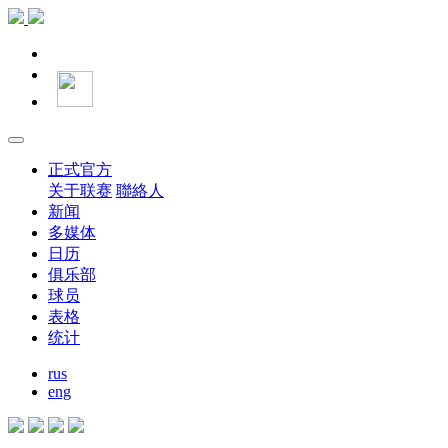
正式官方
关于联赛
聯絡人
新闻
多媒体
日历
俱乐部
球员
表格
统计
rus
eng