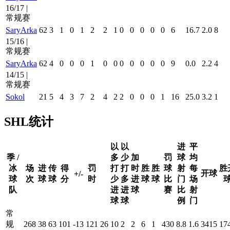
16/17 |
常规赛
SaryArka
62
3
1
0
1
2
2
1
0
0
0
0
0
6
16.7
2.0
8
15/16 |
常规赛
SaryArka
62
4
0
0
0
1
0
0
0
0
0
0
0
9
0.0
2.2
4
14/15 |
常规赛
Sokol
21
5
4
3
7
2
4
2
2
0
0
0
1
16
25.0
3.2
1
SHL统计
以
以
进
平
季 /
多
少
加
罚
球
均
冰
场
进
传
得
罚
打
打
时
胜
胜
球
射
每
胜
开球
+/-
球
次
球
球
分
时
少
多
进
球
球
比
门
场
队
进
进
球
赛
比
射
球
球
例
门
常
规
268
38
63
101
-13
121
26
10
2
2
6
1
430
8.8
1.6
3415
17