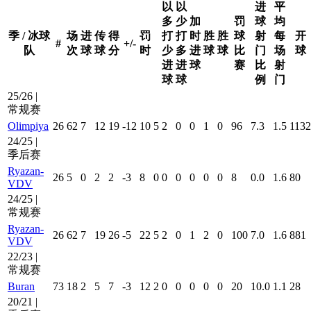
以
以
进
平
多
少
加
罚
球
均
季 / 冰球
场
进
传
得
罚
打
打
时
胜
胜
球
射
每
开
#
+/-
队
次
球
球
分
时
少
多
进
球
球
比
门
场
球
进
进
球
赛
比
射
球
球
例
门
25/26 |
常规赛
Olimpiya
26
62
7
12
19
-12
10
5
2
0
0
1
0
96
7.3
1.5
1132
24/25 |
季后赛
Ryazan-
26
5
0
2
2
-3
8
0
0
0
0
0
0
8
0.0
1.6
80
VDV
24/25 |
常规赛
Ryazan-
26
62
7
19
26
-5
22
5
2
0
1
2
0
100
7.0
1.6
881
VDV
22/23 |
常规赛
Buran
73
18
2
5
7
-3
12
2
0
0
0
0
0
20
10.0
1.1
28
20/21 |