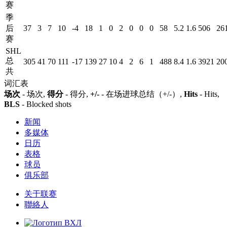
赛
季
后
37
3
7
10
-4
18
1
0
2
0
0
0
58
5.2
1.6
506
26
赛
SHL
总
305
41
70
111
-17
139
27
10
4
2
6
1
488
8.4
1.6
3921
20
共
词汇表
场次
- 场次,
得分
- 得分,
+/-
- 在场进球总结（+/-）,
Hits
- Hits,
BLS
- Blocked shots
新闻
多媒体
日历
表格
球员
俱乐部
关于联赛
聯絡人