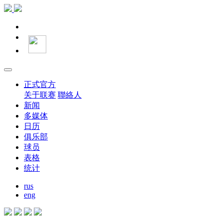
正式官方
关于联赛
聯絡人
新闻
多媒体
日历
俱乐部
球员
表格
统计
rus
eng