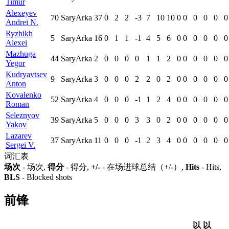
Timur
Alexeyev
70
SaryArka
37
0
2
2
-3
7
10
10
0
0
0
0
0
0
Andrei N.
Ryzhikh
5
SaryArka
16
0
1
1
-1
4
5
6
0
0
0
0
0
0
Alexei
Mazhuga
44
SaryArka
2
0
0
0
0
1
1
2
0
0
0
0
0
0
Yegor
Kudryavtsev
9
SaryArka
3
0
0
0
2
2
0
2
0
0
0
0
0
0
Anton
Kovalenko
52
SaryArka
4
0
0
0
-1
1
2
4
0
0
0
0
0
0
Roman
Seleznyov
39
SaryArka
5
0
0
0
3
3
0
2
0
0
0
0
0
0
Yakov
Lazarev
37
SaryArka
11
0
0
0
-1
2
3
4
0
0
0
0
0
0
Sergei V.
词汇表
场次
- 场次,
得分
- 得分,
+/-
- 在场进球总结（+/-）,
Hits
- Hits,
BLS
- Blocked shots
前锋
以
以