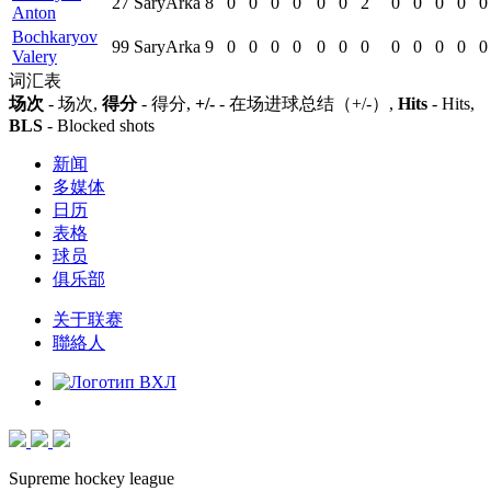
27
SaryArka
8
0
0
0
0
0
0
2
0
0
0
0
0
Anton
Bochkaryov
99
SaryArka
9
0
0
0
0
0
0
0
0
0
0
0
0
Valery
词汇表
场次
- 场次,
得分
- 得分,
+/-
- 在场进球总结（+/-）,
Hits
- Hits,
BLS
- Blocked shots
新闻
多媒体
日历
表格
球员
俱乐部
关于联赛
聯絡人
Supreme hockey league