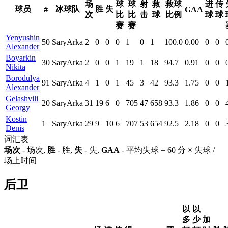
场
球
球
射
救
救球
进
传
球员
冰球队
胜
失
#
GAA
次
比
比
击
球
比例
球
球
赛
赛
Yenyushin
50
SaryArka
2
0
0
0
1
0
1
100.0
0.00
0
0
Alexander
Boyarkin
30
SaryArka
2
0
0
1
19
1
18
94.7
0.91
0
0
Nikita
Borodulya
91
SaryArka
4
1
0
1
45
3
42
93.3
1.75
0
0
Alexander
Gelashvili
20
SaryArka
31
19
6
0
705
47
658
93.3
1.86
0
0
Georgy
Kostin
1
SaryArka
29
9
10
6
707
53
654
92.5
2.18
0
0
Denis
词汇表
场次
- 场次,
胜
- 胜,
失
- 失,
GAA
- 平均失球 = 60 分 × 失球 /
场上时间
后卫
以
以
多
少
加