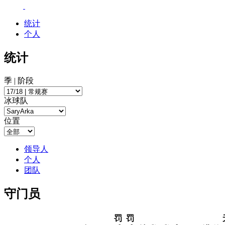
统计
个人
统计
季 | 阶段
冰球队
位置
领导人
个人
团队
守门员
罚
罚