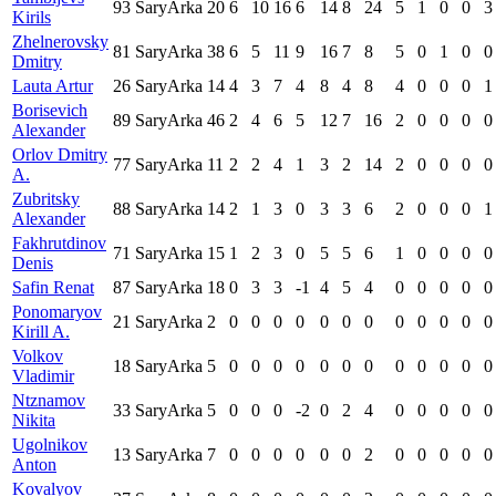
93
SaryArka
20
6
10
16
6
14
8
24
5
1
0
0
3
Kirils
Zhelnerovsky
81
SaryArka
38
6
5
11
9
16
7
8
5
0
1
0
0
Dmitry
Lauta Artur
26
SaryArka
14
4
3
7
4
8
4
8
4
0
0
0
1
Borisevich
89
SaryArka
46
2
4
6
5
12
7
16
2
0
0
0
0
Alexander
Orlov Dmitry
77
SaryArka
11
2
2
4
1
3
2
14
2
0
0
0
0
A.
Zubritsky
88
SaryArka
14
2
1
3
0
3
3
6
2
0
0
0
1
Alexander
Fakhrutdinov
71
SaryArka
15
1
2
3
0
5
5
6
1
0
0
0
0
Denis
Safin Renat
87
SaryArka
18
0
3
3
-1
4
5
4
0
0
0
0
0
Ponomaryov
21
SaryArka
2
0
0
0
0
0
0
0
0
0
0
0
0
Kirill A.
Volkov
18
SaryArka
5
0
0
0
0
0
0
0
0
0
0
0
0
Vladimir
Ntznamov
33
SaryArka
5
0
0
0
-2
0
2
4
0
0
0
0
0
Nikita
Ugolnikov
13
SaryArka
7
0
0
0
0
0
0
2
0
0
0
0
0
Anton
Kovalyov