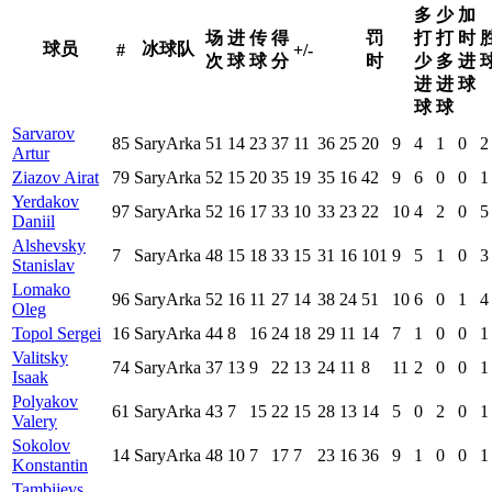
多
少
加
场
进
传
得
罚
打
打
时
球员
冰球队
#
+/-
次
球
球
分
时
少
多
进
进
进
球
球
球
Sarvarov
85
SaryArka
51
14
23
37
11
36
25
20
9
4
1
0
2
Artur
Ziazov Airat
79
SaryArka
52
15
20
35
19
35
16
42
9
6
0
0
1
Yerdakov
97
SaryArka
52
16
17
33
10
33
23
22
10
4
2
0
5
Daniil
Alshevsky
7
SaryArka
48
15
18
33
15
31
16
101
9
5
1
0
3
Stanislav
Lomako
96
SaryArka
52
16
11
27
14
38
24
51
10
6
0
1
4
Oleg
Topol Sergei
16
SaryArka
44
8
16
24
18
29
11
14
7
1
0
0
1
Valitsky
74
SaryArka
37
13
9
22
13
24
11
8
11
2
0
0
1
Isaak
Polyakov
61
SaryArka
43
7
15
22
15
28
13
14
5
0
2
0
1
Valery
Sokolov
14
SaryArka
48
10
7
17
7
23
16
36
9
1
0
0
1
Konstantin
Tambijevs