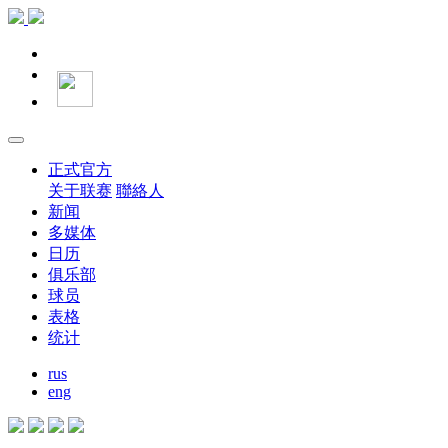
正式官方
关于联赛
聯絡人
新闻
多媒体
日历
俱乐部
球员
表格
统计
rus
eng