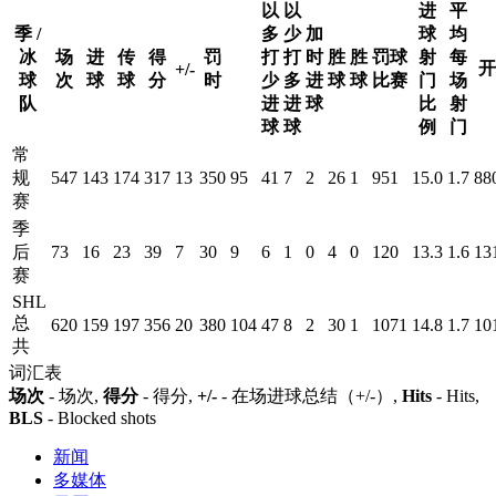
以
以
进
平
季 /
多
少
加
球
均
冰
场
进
传
得
罚
打
打
时
胜
胜
罚球
射
每
开
+/-
球
次
球
球
分
时
少
多
进
球
球
比赛
门
场
队
进
进
球
比
射
球
球
例
门
常
规
547
143
174
317
13
350
95
41
7
2
26
1
951
15.0
1.7
88
赛
季
后
73
16
23
39
7
30
9
6
1
0
4
0
120
13.3
1.6
13
赛
SHL
总
620
159
197
356
20
380
104
47
8
2
30
1
1071
14.8
1.7
10
共
词汇表
场次
- 场次,
得分
- 得分,
+/-
- 在场进球总结（+/-）,
Hits
- Hits,
BLS
- Blocked shots
新闻
多媒体