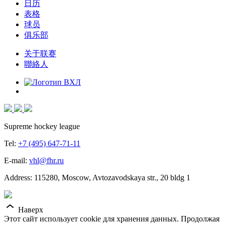
日历
表格
球员
俱乐部
关于联赛
聯絡人
Supreme hockey league
Tel:
+7 (495) 647-71-11
E-mail:
vhl@fhr.ru
Address: 115280, Moscow, Avtozavodskaya str., 20 bldg 1
Наверх
Этот сайт использует cookie для хранения данных. Продолжая