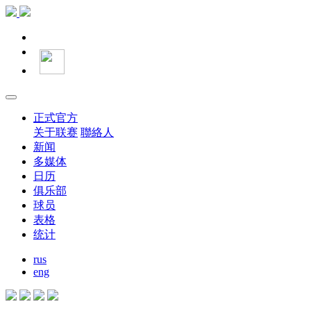
正式官方
关于联赛
聯絡人
新闻
多媒体
日历
俱乐部
球员
表格
统计
rus
eng