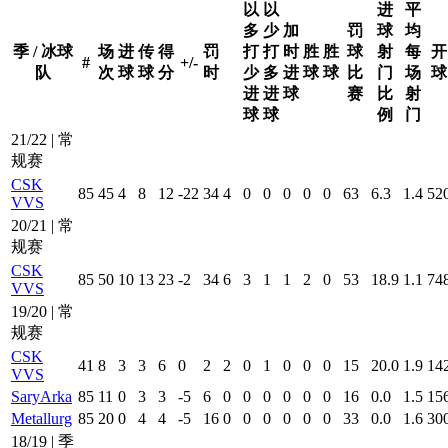
以
以
进
平
多
少
加
罚
球
均
季 / 冰球
场
进
传
得
罚
打
打
时
胜
胜
球
射
每
开
#
+/-
队
次
球
球
分
时
少
多
进
球
球
比
门
场
球
进
进
球
赛
比
射
球
球
例
门
21/22 | 常
规赛
CSK
85
45
4
8
12
-22
34
4
0
0
0
0
0
63
6.3
1.4
52
VVS
20/21 | 常
规赛
CSK
85
50
10
13
23
-2
34
6
3
1
1
2
0
53
18.9
1.1
74
VVS
19/20 | 常
规赛
CSK
41
8
3
3
6
0
2
2
0
1
0
0
0
15
20.0
1.9
14
VVS
SaryArka
85
11
0
3
3
-5
6
0
0
0
0
0
0
16
0.0
1.5
15
Metallurg
85
20
0
4
4
-5
16
0
0
0
0
0
0
33
0.0
1.6
30
18/19 | 季