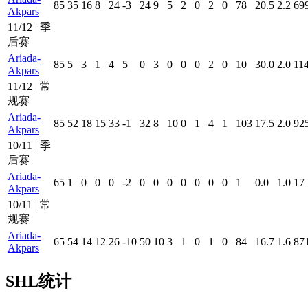
85
35
16
8
24
-3
24
9
5
2
0
2
0
78
20.5
2.2
69
Akpars
11/12 | 季
后赛
Ariada-
85
5
3
1
4
5
0
3
0
0
0
2
0
10
30.0
2.0
11
Akpars
11/12 | 常
规赛
Ariada-
85
52
18
15
33
-1
32
8
10
0
1
4
1
103
17.5
2.0
92
Akpars
10/11 | 季
后赛
Ariada-
65
1
0
0
0
-2
0
0
0
0
0
0
0
1
0.0
1.0
17
Akpars
10/11 | 常
规赛
Ariada-
65
54
14
12
26
-10
50
10
3
1
0
1
0
84
16.7
1.6
87
Akpars
SHL统计