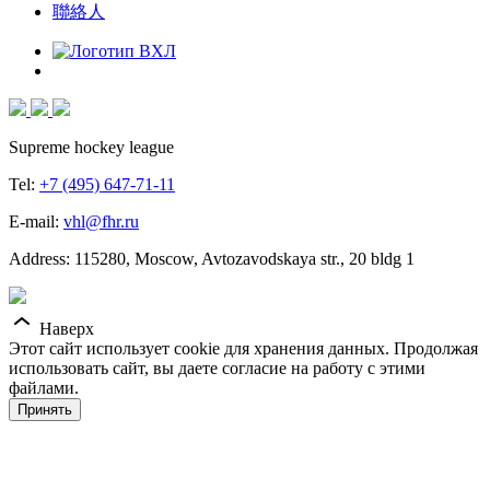
聯絡人
Supreme hockey league
Tel:
+7 (495) 647-71-11
E-mail:
vhl@fhr.ru
Address: 115280, Moscow, Avtozavodskaya str., 20 bldg 1
Наверх
Этот сайт использует cookie для хранения данных. Продолжая
использовать сайт, вы даете согласие на работу с этими
файлами.
Принять