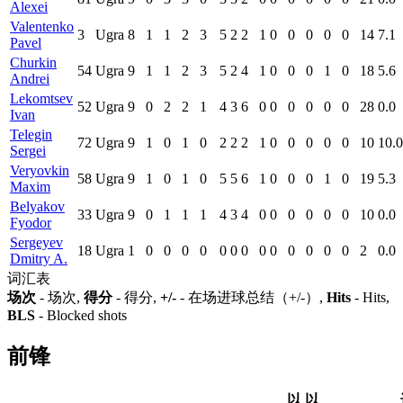
Alexei
Valentenko
3
Ugra
8
1
1
2
3
5
2
2
1
0
0
0
0
0
14
7.1
Pavel
Churkin
54
Ugra
9
1
1
2
3
5
2
4
1
0
0
0
1
0
18
5.6
Andrei
Lekomtsev
52
Ugra
9
0
2
2
1
4
3
6
0
0
0
0
0
0
28
0.0
Ivan
Telegin
72
Ugra
9
1
0
1
0
2
2
2
1
0
0
0
0
0
10
10.0
Sergei
Veryovkin
58
Ugra
9
1
0
1
0
5
5
6
1
0
0
0
1
0
19
5.3
Maxim
Belyakov
33
Ugra
9
0
1
1
1
4
3
4
0
0
0
0
0
0
10
0.0
Fyodor
Sergeyev
18
Ugra
1
0
0
0
0
0
0
0
0
0
0
0
0
0
2
0.0
Dmitry A.
词汇表
场次
- 场次,
得分
- 得分,
+/-
- 在场进球总结（+/-）,
Hits
- Hits,
BLS
- Blocked shots
前锋
以
以