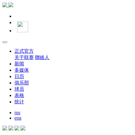
正式官方
关于联赛
聯絡人
新闻
多媒体
日历
俱乐部
球员
表格
统计
rus
eng