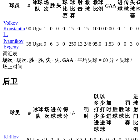
冰球
场
球
球
射
救
救球
进
传
失
球员
胜
失
#
GAA
队
次
比
比
击
球
比例
球
球
球
赛
赛
塞
Volkov
Konstantin
90
Ugra
1
0
0
0
15
0
15
100.0
0.00
0
1
0
0
L.
Ivannikov
35
Ugra
9
6
3
0
259
13
246
95.0
1.53
0
0
3
0
Evgeny
词汇表
场次
- 场次,
胜
- 胜,
失
- 失,
GAA
- 平均失球 = 60 分 × 失球 /
场上时间
后卫
以
以
进
多
少
加
罚
球
冰球
场
进
传
得
罚
打
打
时
胜
胜
球
射
球员
#
+/-
队
次
球
球
分
时
少
多
进
球
球
比
门
进
进
球
赛
比
球
球
例
Kirillov
81
Ugra
9
0
3
3
0
3
3
2
0
0
0
0
0
0
21
0.0