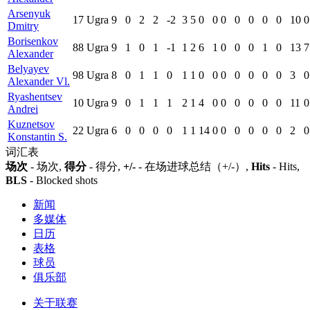
Arsenyuk
17
Ugra
9
0
2
2
-2
3
5
0
0
0
0
0
0
0
10
0
Dmitry
Borisenkov
88
Ugra
9
1
0
1
-1
1
2
6
1
0
0
0
1
0
13
7
Alexander
Belyayev
98
Ugra
8
0
1
1
0
1
1
0
0
0
0
0
0
0
3
0
Alexander Vl.
Ryashentsev
10
Ugra
9
0
1
1
1
2
1
4
0
0
0
0
0
0
11
0
Andrei
Kuznetsov
22
Ugra
6
0
0
0
0
1
1
14
0
0
0
0
0
0
2
0
Konstantin S.
词汇表
场次
- 场次,
得分
- 得分,
+/-
- 在场进球总结（+/-）,
Hits
- Hits,
BLS
- Blocked shots
新闻
多媒体
日历
表格
球员
俱乐部
关于联赛