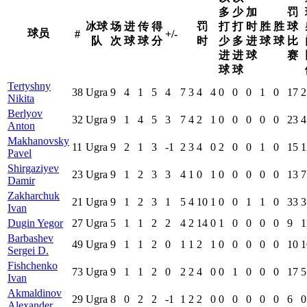
多
少
加
罚
冰球
场
进
传
得
罚
打
打
时
胜
胜
球
球员
#
+/-
队
次
球
球
分
时
少
多
进
球
球
比
进
进
球
赛
球
球
Tertyshny
38
Ugra
9
4
1
5
4
7
3
4
4
0
0
0
1
0
17
2
Nikita
Berlyov
32
Ugra
9
1
4
5
3
7
4
2
1
0
0
0
0
0
23
4
Anton
Makhanovsky
11
Ugra
9
2
1
3
-1
2
3
4
0
2
0
0
1
0
15
1
Pavel
Shirgaziyev
23
Ugra
9
1
2
3
3
4
1
0
1
0
0
0
0
0
13
7
Damir
Zakharchuk
21
Ugra
9
1
2
3
1
5
4
10
1
0
0
1
1
0
33
3
Ivan
Dugin Yegor
27
Ugra
5
1
1
2
2
4
2
14
0
1
0
0
0
0
9
1
Barbashev
49
Ugra
9
1
1
2
0
1
1
2
1
0
0
0
0
0
10
1
Sergei D.
Fishchenko
73
Ugra
9
1
1
2
0
2
2
4
0
0
1
0
0
0
17
5
Ivan
Akmaldinov
29
Ugra
8
0
2
2
-1
1
2
2
0
0
0
0
0
0
6
0
Alexander