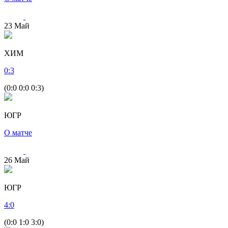
23
Май
ХИМ
0
:
3
(0:0 0:0 0:3)
ЮГР
О матче
26
Май
ЮГР
4
:
0
(0:0 1:0 3:0)