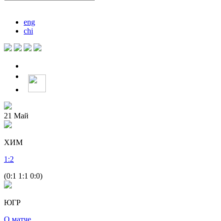
eng
chi
21
Май
ХИМ
1
:
2
(0:1 1:1 0:0)
ЮГР
О матче