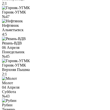
2:1
Горняк-УГМК
№47
Нефтяник
Альметьевск
4:5
Рязань-ВДВ
06 Апреля
Понедельник
№45
Горняк-УГМК
Верхняя Пышма
2:1
Молот
04 Апреля
Суббота
№43
Рубин
Тюмень