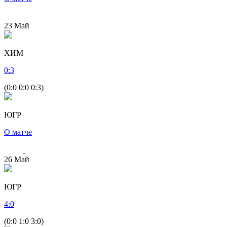
23
Май
ХИМ
0
:
3
(0:0 0:0 0:3)
ЮГР
О матче
26
Май
ЮГР
4
:
0
(0:0 1:0 3:0)