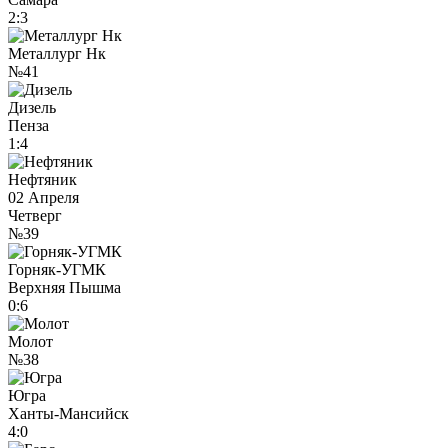
2:3
Металлург Нк
№41
Дизель
Пенза
1:4
Нефтяник
02 Апреля
Четверг
№39
Горняк-УГМК
Верхняя Пышма
0:6
Молот
№38
Югра
Ханты-Мансийск
4:0