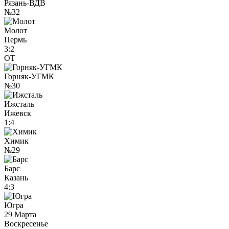
Рязань-ВДВ
№32
Молот
Пермь
3:2
ОТ
Горняк-УГМК
№30
Ижсталь
Ижевск
1:4
Химик
№29
Барс
Казань
4:3
Югра
29 Марта
Воскресенье