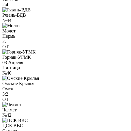
2:4
Рязань-ВДВ
№44
Молот
Пермь
2:1
ОТ
Горняк-УГМК
03 Апреля
Пятница
№40
Омские Крылья
Омск
3:2
ОТ
Челмет
№42
ЦСК ВВС
Самара