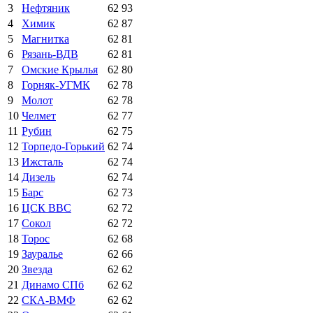
3
Нефтяник
62
93
4
Химик
62
87
5
Магнитка
62
81
6
Рязань-ВДВ
62
81
7
Омские Крылья
62
80
8
Горняк-УГМК
62
78
9
Молот
62
78
10
Челмет
62
77
11
Рубин
62
75
12
Торпедо-Горький
62
74
13
Ижсталь
62
74
14
Дизель
62
74
15
Барс
62
73
16
ЦСК ВВС
62
72
17
Сокол
62
72
18
Торос
62
68
19
Зауралье
62
66
20
Звезда
62
62
21
Динамо СПб
62
62
22
СКА-ВМФ
62
62