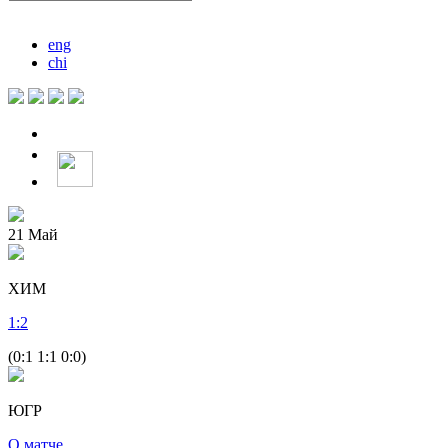
eng
chi
21
Май
ХИМ
1
:
2
(0:1 1:1 0:0)
ЮГР
О матче