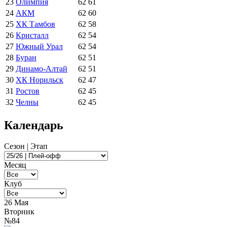
23
Олимпия
62
61
24
АКМ
62
60
25
ХК Тамбов
62
58
26
Кристалл
62
54
27
Южный Урал
62
54
28
Буран
62
51
29
Динамо-Алтай
62
51
30
ХК Норильск
62
47
31
Ростов
62
45
32
Челны
62
45
Календарь
Сезон | Этап
Месяц
Клуб
26 Мая
Вторник
№84