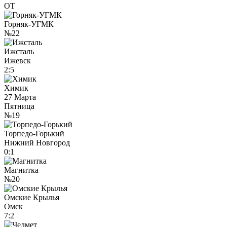
ОТ
Горняк-УГМК
№22
Ижсталь
Ижевск
2:5
Химик
27 Марта
Пятница
№19
Торпедо-Горький
Нижний Новгород
0:1
Магнитка
№20
Омские Крылья
Омск
7:2