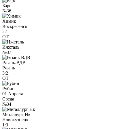
Барс
№36
Химик
Воскресенск
2:1
ОТ
Ижсталь
№37
Рязань-ВДВ
Рязань
3:2
ОТ
Рубин
01 Апреля
Среда
№34
Металлург Нк
Новокузнецк
1:3