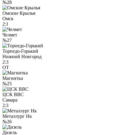
№28
Омские Крылья
Омск
2:1
Челмет
№27
Торпедо-Горький
Нижний Новгород
2:3
ОТ
Магнитка
№25
ЦСК ВВС
Самара
2:3
Металлург Нк
№26
Дизель