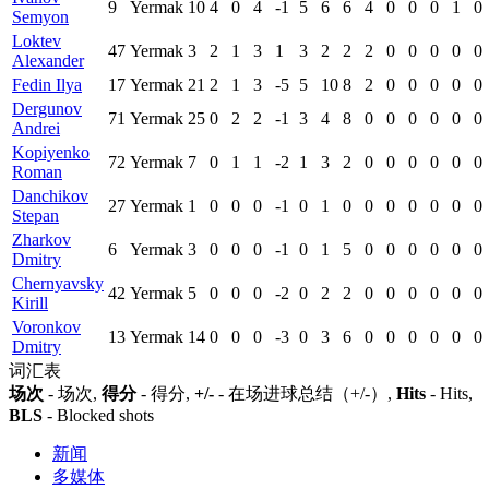
9
Yermak
10
4
0
4
-1
5
6
6
4
0
0
0
1
0
Semyon
Loktev
47
Yermak
3
2
1
3
1
3
2
2
2
0
0
0
0
0
Alexander
Fedin Ilya
17
Yermak
21
2
1
3
-5
5
10
8
2
0
0
0
0
0
Dergunov
71
Yermak
25
0
2
2
-1
3
4
8
0
0
0
0
0
0
Andrei
Kopiyenko
72
Yermak
7
0
1
1
-2
1
3
2
0
0
0
0
0
0
Roman
Danchikov
27
Yermak
1
0
0
0
-1
0
1
0
0
0
0
0
0
0
Stepan
Zharkov
6
Yermak
3
0
0
0
-1
0
1
5
0
0
0
0
0
0
Dmitry
Chernyavsky
42
Yermak
5
0
0
0
-2
0
2
2
0
0
0
0
0
0
Kirill
Voronkov
13
Yermak
14
0
0
0
-3
0
3
6
0
0
0
0
0
0
Dmitry
词汇表
场次
- 场次,
得分
- 得分,
+/-
- 在场进球总结（+/-）,
Hits
- Hits,
BLS
- Blocked shots
新闻
多媒体