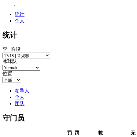
统计
个人
统计
季 | 阶段
冰球队
位置
领导人
个人
团队
守门员
罚
罚
救
无