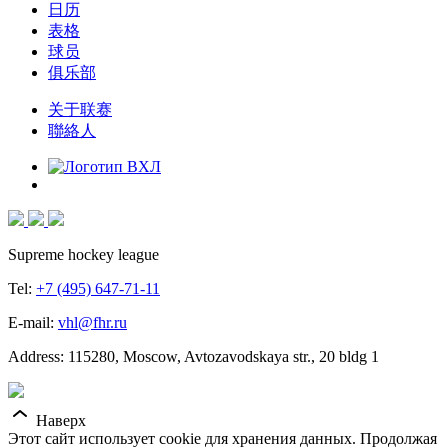
日历
表格
球员
俱乐部
关于联赛
聯絡人
Supreme hockey league
Tel:
+7 (495) 647-71-11
E-mail:
vhl@fhr.ru
Address: 115280, Moscow, Avtozavodskaya str., 20 bldg 1
Наверх
Этот сайт использует cookie для хранения данных. Продолжая