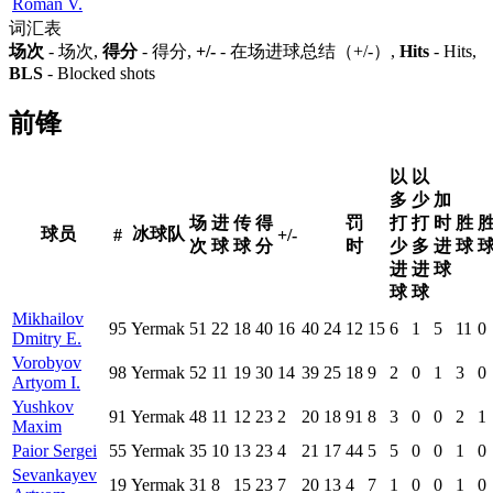
Roman V.
词汇表
场次
- 场次,
得分
- 得分,
+/-
- 在场进球总结（+/-）,
Hits
- Hits,
BLS
- Blocked shots
前锋
以
以
多
少
加
场
进
传
得
罚
打
打
时
胜
球员
冰球队
#
+/-
次
球
球
分
时
少
多
进
球
进
进
球
球
球
Mikhailov
95
Yermak
51
22
18
40
16
40
24
12
15
6
1
5
11
0
Dmitry E.
Vorobyov
98
Yermak
52
11
19
30
14
39
25
18
9
2
0
1
3
0
Artyom I.
Yushkov
91
Yermak
48
11
12
23
2
20
18
91
8
3
0
0
2
1
Maxim
Paior Sergei
55
Yermak
35
10
13
23
4
21
17
44
5
5
0
0
1
0
Sevankayev
19
Yermak
31
8
15
23
7
20
13
4
7
1
0
0
1
0