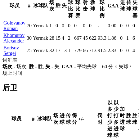
场
球
球
射
救
球
进
传
失
球员
冰球队
胜
失
#
GAA
次
比
比
击
球
比
球
球
球
赛
赛
例
塞
Golovanov
70
Yermak
1
0
0
0
0
0
0
-
0.00
0
0
0
Roman
Khomutov
30
Yermak
28
15
4
2
667
45
622
93.3
1.86
0
1
6
Alexander
Borisov
75
Yermak
32
17
13
1
779
66
713
91.5
2.33
0
0
4
Sergei
词汇表
场次
- 场次,
胜
- 胜,
失
- 失,
GAA
- 平均失球 = 60 分 × 失球 /
场上时间
后卫
以
以
多
少
加
场
进
传
得
罚
打
打
时
胜
胜
球员
冰球队
#
+/-
次
球
球
分
时
少
多
进
球
球
进
进
球
球
球