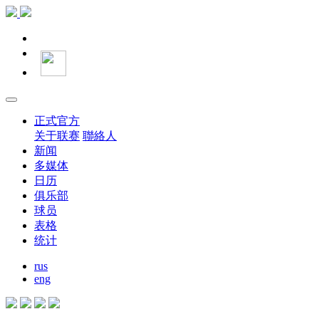
正式官方
关于联赛
聯絡人
新闻
多媒体
日历
俱乐部
球员
表格
统计
rus
eng