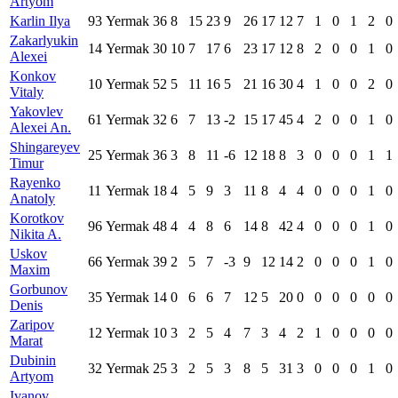
Artyom
Karlin Ilya
93
Yermak
36
8
15
23
9
26
17
12
7
1
0
1
2
0
Zakarlyukin
14
Yermak
30
10
7
17
6
23
17
12
8
2
0
0
1
0
Alexei
Konkov
10
Yermak
52
5
11
16
5
21
16
30
4
1
0
0
2
0
Vitaly
Yakovlev
61
Yermak
32
6
7
13
-2
15
17
45
4
2
0
0
1
0
Alexei An.
Shingareyev
25
Yermak
36
3
8
11
-6
12
18
8
3
0
0
0
1
1
Timur
Rayenko
11
Yermak
18
4
5
9
3
11
8
4
4
0
0
0
1
0
Anatoly
Korotkov
96
Yermak
48
4
4
8
6
14
8
42
4
0
0
0
1
0
Nikita A.
Uskov
66
Yermak
39
2
5
7
-3
9
12
14
2
0
0
0
1
0
Maxim
Gorbunov
35
Yermak
14
0
6
6
7
12
5
20
0
0
0
0
0
0
Denis
Zaripov
12
Yermak
10
3
2
5
4
7
3
4
2
1
0
0
0
0
Marat
Dubinin
32
Yermak
25
3
2
5
3
8
5
31
3
0
0
0
1
0
Artyom
Ivanov