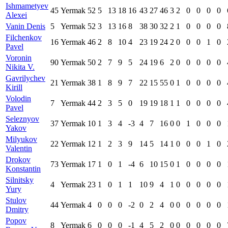
Ishmametyev
45
Yermak
52
5
13
18
16
43
27
46
3
2
0
0
0
0
Alexei
Vanin Denis
5
Yermak
52
3
13
16
8
38
30
32
2
1
0
0
0
0
Filchenkov
16
Yermak
46
2
8
10
4
23
19
24
2
0
0
0
1
0
Pavel
Voronin
90
Yermak
50
2
7
9
5
24
19
6
2
0
0
0
0
0
Nikita V.
Gavrilychev
21
Yermak
38
1
8
9
7
22
15
55
0
1
0
0
0
0
Kirill
Volodin
7
Yermak
44
2
3
5
0
19
19
18
1
1
0
0
0
0
Pavel
Seleznyov
37
Yermak
10
1
3
4
-3
4
7
16
0
0
1
0
0
0
Yakov
Milyukov
22
Yermak
12
1
2
3
9
14
5
14
1
0
0
0
1
0
Valentin
Drokov
73
Yermak
17
1
0
1
-4
6
10
15
0
1
0
0
0
0
Konstantin
Silnitsky
4
Yermak
23
1
0
1
1
10
9
4
1
0
0
0
0
0
Yury
Stulov
44
Yermak
4
0
0
0
-2
0
2
4
0
0
0
0
0
0
Dmitry
Popov
8
Yermak
6
0
0
0
-1
4
5
2
0
0
0
0
0
0