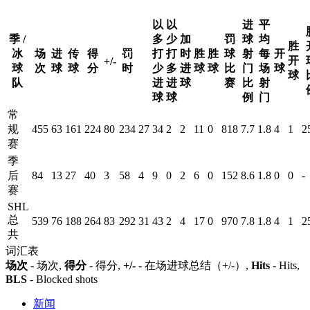
以
以
进
平
季 /
多
少
加
罚
球
均
胜
冰
场
进
传
得
罚
打
打
时
胜
胜
球
射
每
开
开
+/-
球
次
球
球
分
时
少
多
进
球
球
比
门
场
球
球
队
进
进
球
赛
比
射
球
球
例
门
常
规
455
63
161
224
80
234
27
34
2
2
11
0
818
7.7
1.8
4
1
2
赛
季
后
84
13
27
40
3
58
4
9
0
2
6
0
152
8.6
1.8
0
0
-
赛
SHL
总
539
76
188
264
83
292
31
43
2
4
17
0
970
7.8
1.8
4
1
2
共
词汇表
场次
- 场次,
得分
- 得分,
+/-
- 在场进球总结（+/-）,
Hits
- Hits,
BLS
- Blocked shots
新闻