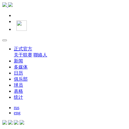
正式官方
关于联赛
聯絡人
新闻
多媒体
日历
俱乐部
球员
表格
统计
rus
eng