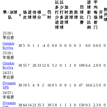
以
以
进
平
多
少
加
罚
球
均
季 / 冰球
场
进
传
得
罚
打
打
时
胜
胜
球
射
每
开
#
+/-
队
次
球
球
分
时
少
多
进
球
球
比
门
场
球
进
进
球
赛
比
射
球
球
例
门
25/26 |
季后赛
Omskie
38
5
0
1
1
-4
0
0
0
0
0
0
0
3
0.0
0.6
0
0
Krylya
25/26 |
常规赛
Omskie
38
55
7
26
33
12
6
5
2
0
1
2
0
109
6.4
2.0
0
0
Krylya
24/25 |
季后赛
Dynamo
38
19
5
4
9
2
16
0
5
0
0
1
0
47
10.6
2.5
0
0
SPb
24/25 |
常规赛
Dynamo
38
64
14
21
35
3
39
5
8
1
1
3
0
150
9.3
2.3
0
0