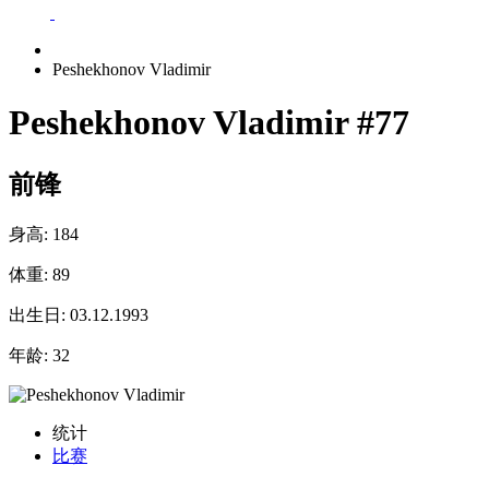
Peshekhonov Vladimir
Peshekhonov Vladimir
#77
前锋
身高:
184
体重:
89
出生日:
03.12.1993
年龄:
32
统计
比赛