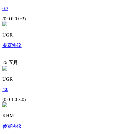
0
:
3
(0:0 0:0 0:3)
UGR
参赛协议
26
五月
UGR
4
:
0
(0:0 1:0 3:0)
KHM
参赛协议