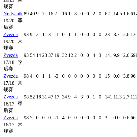
规赛
Neftyanik
89
40
9
7
16
2
16
1
8
0
0
2
0
62
14.5
1.6
61
19/20 | 季
后赛
Zvezda
93
9
2
1
3
-1
0
1
1
0
0
0
0
23
8.7
2.6
13
19/20 | 常
规赛
Zvezda
93
54
14
23
37
19
32
12
2
0
0
4
3
141
9.9
2.6
69
17/18 | 季
后赛
Zvezda
98
4
0
1
1
-3
0
0
0
0
0
0
0
15
0.0
3.8
96
17/18 | 常
规赛
Zvezda
98
52
16
31
47
17
34
9
4
3
0
1
0
141
11.3
2.7
11
16/17 | 季
后赛
Zvezda
98
5
0
0
0
-1
4
0
0
0
0
0
0
3
0.0
0.6
66
16/17 | 常
规赛