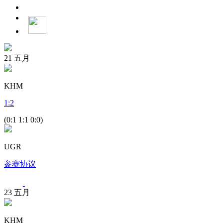
21
五月
KHM
1
:
2
(0:1 1:1 0:0)
UGR
参赛协议
23
五月
KHM