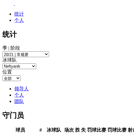
统计
个人
统计
季 | 阶段
冰球队
位置
领导人
个人
团队
守门员
球员
#
冰球队
场次
胜
失
罚球比赛
罚球比赛
射