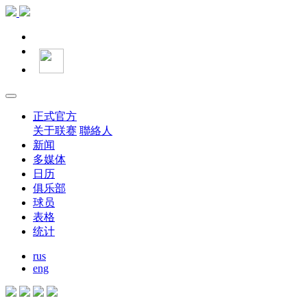
正式官方
关于联赛
聯絡人
新闻
多媒体
日历
俱乐部
球员
表格
统计
rus
eng