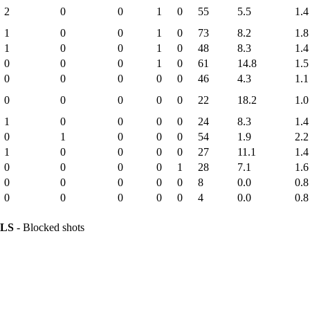
2
0
0
1
0
55
5.5
1.4
1
0
0
1
0
73
8.2
1.8
1
0
0
1
0
48
8.3
1.4
0
0
0
1
0
61
14.8
1.5
0
0
0
0
0
46
4.3
1.1
0
0
0
0
0
22
18.2
1.0
1
0
0
0
0
24
8.3
1.4
0
1
0
0
0
54
1.9
2.2
1
0
0
0
0
27
11.1
1.4
0
0
0
0
1
28
7.1
1.6
0
0
0
0
0
8
0.0
0.8
0
0
0
0
0
4
0.0
0.8
LS
- Blocked shots