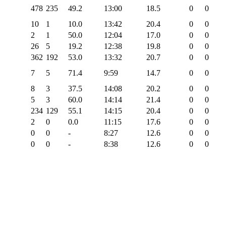
478
235
49.2
13:00
18.5
0
0
10
1
10.0
13:42
20.4
0
0
2
1
50.0
12:04
17.0
0
0
26
5
19.2
12:38
19.8
0
0
362
192
53.0
13:32
20.7
0
0
7
5
71.4
9:59
14.7
0
0
8
3
37.5
14:08
20.2
0
0
5
3
60.0
14:14
21.4
0
0
234
129
55.1
14:15
20.4
0
0
2
0
0.0
11:15
17.6
0
0
0
0
-
8:27
12.6
0
0
0
0
-
8:38
12.6
0
0