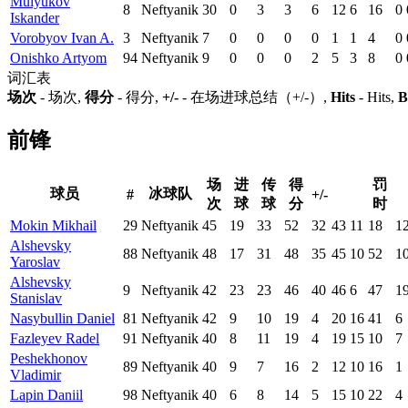
Mulyukov
8
Neftyanik
30
0
3
3
6
12
6
16
0
Iskander
Vorobyov Ivan A.
3
Neftyanik
7
0
0
0
0
1
1
4
0
Onishko Artyom
94
Neftyanik
9
0
0
0
2
5
3
8
0
词汇表
场次
- 场次,
得分
- 得分,
+/-
- 在场进球总结（+/-）,
Hits
- Hits,
B
前锋
场
进
传
得
罚
球员
冰球队
#
+/-
次
球
球
分
时
Mokin Mikhail
29
Neftyanik
45
19
33
52
32
43
11
18
1
Alshevsky
88
Neftyanik
48
17
31
48
35
45
10
52
1
Yaroslav
Alshevsky
9
Neftyanik
42
23
23
46
40
46
6
47
1
Stanislav
Nasybullin Daniel
81
Neftyanik
42
9
10
19
4
20
16
41
6
Fazleyev Radel
91
Neftyanik
40
8
11
19
4
19
15
10
7
Peshekhonov
89
Neftyanik
40
9
7
16
2
12
10
16
1
Vladimir
Lapin Daniil
98
Neftyanik
40
6
8
14
5
15
10
22
4