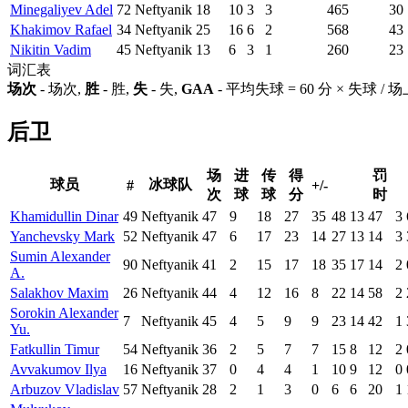
Minegaliyev Adel
72
Neftyanik
18
10
3
3
465
30
Khakimov Rafael
34
Neftyanik
25
16
6
2
568
43
Nikitin Vadim
45
Neftyanik
13
6
3
1
260
23
词汇表
场次
- 场次,
胜
- 胜,
失
- 失,
GAA
- 平均失球 = 60 分 × 失球 /
后卫
场
进
传
得
罚
球员
冰球队
#
+/-
次
球
球
分
时
Khamidullin Dinar
49
Neftyanik
47
9
18
27
35
48
13
47
3
Yanchevsky Mark
52
Neftyanik
47
6
17
23
14
27
13
14
3
Sumin Alexander
90
Neftyanik
41
2
15
17
18
35
17
14
2
A.
Salakhov Maxim
26
Neftyanik
44
4
12
16
8
22
14
58
2
Sorokin Alexander
7
Neftyanik
45
4
5
9
9
23
14
42
1
Yu.
Fatkullin Timur
54
Neftyanik
36
2
5
7
7
15
8
12
2
Avvakumov Ilya
16
Neftyanik
37
0
4
4
1
10
9
12
0
Arbuzov Vladislav
57
Neftyanik
28
2
1
3
0
6
6
20
1