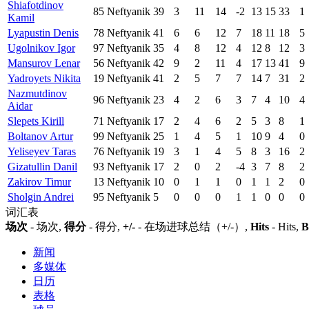
Shiafotdinov
85
Neftyanik
39
3
11
14
-2
13
15
33
1
Kamil
Lyapustin Denis
78
Neftyanik
41
6
6
12
7
18
11
18
5
Ugolnikov Igor
97
Neftyanik
35
4
8
12
4
12
8
12
3
Mansurov Lenar
56
Neftyanik
42
9
2
11
4
17
13
41
9
Yadroyets Nikita
19
Neftyanik
41
2
5
7
7
14
7
31
2
Nazmutdinov
96
Neftyanik
23
4
2
6
3
7
4
10
4
Aidar
Slepets Kirill
71
Neftyanik
17
2
4
6
2
5
3
8
1
Boltanov Artur
99
Neftyanik
25
1
4
5
1
10
9
4
0
Yeliseyev Taras
76
Neftyanik
19
3
1
4
5
8
3
16
2
Gizatullin Danil
93
Neftyanik
17
2
0
2
-4
3
7
8
2
Zakirov Timur
13
Neftyanik
10
0
1
1
0
1
1
2
0
Sholgin Andrei
95
Neftyanik
5
0
0
0
1
1
0
0
0
词汇表
场次
- 场次,
得分
- 得分,
+/-
- 在场进球总结（+/-）,
Hits
- Hits,
B
新闻
多媒体
日历
表格