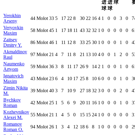
进
进
球
球
球
Yerokhin
44
Molot
33
5
17
22
8
30
22
16
4
1
0
0
3
0
7
Arseny
Veryovkin
58
Molot
45
1
17
18
11
43
32
32
1
0
0
0
0
0
6
Maxim
Zaitsev
86
Molot
46
1
11
12
8
33
25
30
1
0
0
0
1
0
4
Dmitry Y.
Akmaldinov
97
Molot
21
4
7
11
8
21
13
10
4
0
0
1
2
0
5
Raul
Naumenko
59
Molot
36
3
8
11
17
26
9
14
2
1
0
0
1
0
6
Artyom
Ignatovich
43
Molot
23
6
4
10
17
25
8
10
6
0
0
0
1
0
3
Maxim
Zimin Nikita
39
Molot
40
3
7
10
9
27
18
32
3
0
0
0
2
0
4
M.
Bychkov
42
Molot
25
1
5
6
9
20
11
16
1
0
0
0
1
0
3
Roman
Kozhevnikov
55
Molot
21
1
4
5
0
15
15
24
1
0
0
0
0
0
3
Alexei M.
Romanov
94
Molot
26
1
3
4
12
18
6
8
1
0
0
0
0
0
2
Roman O.