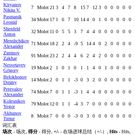
Kiryanov
7
Molot
21
3
4
7
8
15
7
12
3
0
0
0
0
0
Nikita V.
Pasmanik
34
Molot
17
1
6
7
10
14
4
0
1
0
0
0
0
0
Leonid
Shenfeld
32
Molot
11
0
5
5
3
7
4
4
0
0
0
0
0
0
Anton
Menshchikov
71
Molot
18
2
2
4
-9
5
14
4
0
2
0
0
0
0
Alexander
Ziminov
91
Molot
23
2
2
4
4
6
2
4
2
0
0
0
0
0
Zakhar
Nesvetayev
19
Molot
2
1
0
1
0
1
1
4
0
1
0
0
0
0
Grigory
Belokhonov
14
Molot
2
0
1
1
-3
0
3
2
0
0
0
0
0
0
Dmitry
Perevalov
74
Molot
7
0
1
1
-3
1
4
4
0
0
0
0
0
0
Alexander
Kolesnikov
79
Molot
12
0
1
1
-4
3
7
0
0
0
0
0
0
0
Yegor
Akhunov
8
Molot
7
0
0
0
-3
0
3
0
0
0
0
0
0
0
Timur
词汇表
场次
- 场次,
得分
- 得分,
+/-
- 在场进球总结（+/-）,
Hits
- Hits,