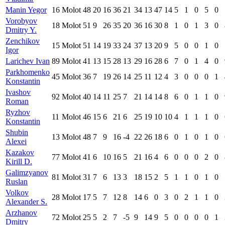
Manin Yegor
16
Molot
48
20
16
36
21
34
13
47
14
5
1
0
5
0
Vorobyov
18
Molot
51
9
26
35
20
36
16
30
8
1
0
1
3
0
Dmitry Y.
Zenchikov
15
Molot
51
14
19
33
24
37
13
20
9
5
0
0
1
0
Igor
Larichev Ivan
89
Molot
41
13
15
28
13
29
16
28
6
7
0
1
4
0
Parkhomenko
45
Molot
36
7
19
26
14
25
11
12
4
3
0
0
0
1
Konstantin
Ivashov
92
Molot
40
14
11
25
7
21
14
14
8
6
0
1
1
0
Roman
Ryzhov
11
Molot
46
15
6
21
6
25
19
10
10
4
1
1
1
0
Konstantin
Shubin
13
Molot
48
7
9
16
-4
22
26
18
6
0
1
0
1
0
Alexei
Kazakov
77
Molot
41
6
10
16
5
21
16
4
6
0
0
0
2
0
Kirill D.
Galimzyanov
81
Molot
31
7
6
13
3
18
15
2
5
1
1
0
1
0
Ruslan
Volkov
28
Molot
17
5
7
12
8
14
6
0
3
0
2
1
1
0
Alexander S.
Arzhanov
72
Molot
25
5
2
7
-5
9
14
9
5
0
0
0
0
1
Dmitry