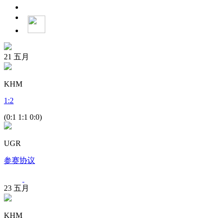
21
五月
KHM
1
:
2
(0:1 1:1 0:0)
UGR
参赛协议
23
五月
KHM