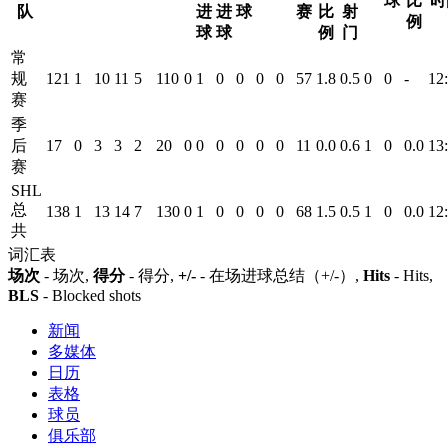
球
比
时
队
进
进
球
赛
比
射
例
球
球
例
门
常
规
121
1
10
11
5
110
0
1
0
0
0
0
57
1.8
0.5
0
0
-
12
赛
季
后
17
0
3
3
2
20
0
0
0
0
0
0
11
0.0
0.6
1
0
0.0
13
赛
SHL
总
138
1
13
14
7
130
0
1
0
0
0
0
68
1.5
0.5
1
0
0.0
12
共
词汇表
场次
- 场次,
得分
- 得分,
+/-
- 在场进球总结（+/-）,
Hits
- Hits,
BLS
- Blocked shots
新闻
多媒体
日历
表格
球员
俱乐部