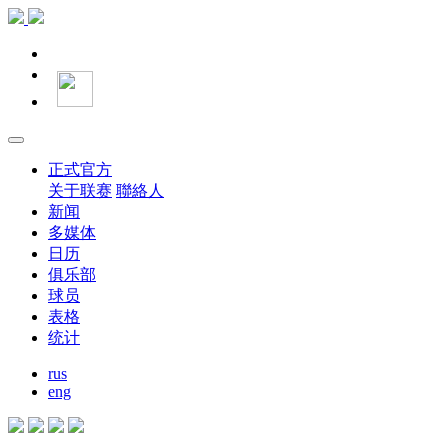
正式官方
关于联赛
聯絡人
新闻
多媒体
日历
俱乐部
球员
表格
统计
rus
eng