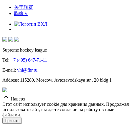
关于联赛
聯絡人
Supreme hockey league
Tel:
+7 (495) 647-71-11
E-mail:
vhl@fhr.ru
Address: 115280, Moscow, Avtozavodskaya str., 20 bldg 1
Наверх
Этот сайт использует cookie для хранения данных. Продолжая
использовать сайт, вы даете согласие на работу с этими
файлами.
Принять