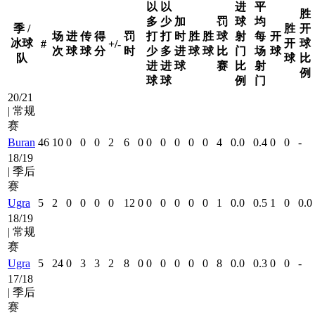
以
以
进
平
胜
多
少
加
罚
球
均
季 /
胜
开
场
进
传
得
罚
打
打
时
胜
胜
球
射
每
开
冰球
开
球
#
+/-
次
球
球
分
时
少
多
进
球
球
比
门
场
球
队
球
比
进
进
球
赛
比
射
例
球
球
例
门
20/21
| 常规
赛
Buran
46
10
0
0
0
2
6
0
0
0
0
0
0
4
0.0
0.4
0
0
-
18/19
| 季后
赛
Ugra
5
2
0
0
0
0
12
0
0
0
0
0
0
1
0.0
0.5
1
0
0.0
18/19
| 常规
赛
Ugra
5
24
0
3
3
2
8
0
0
0
0
0
0
8
0.0
0.3
0
0
-
17/18
| 季后
赛