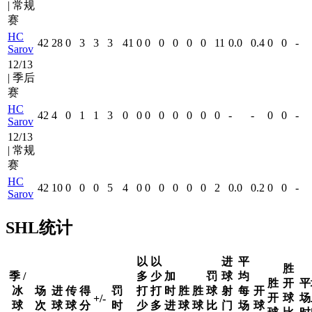
| 常规
赛
HC
42
28
0
3
3
3
41
0
0
0
0
0
0
11
0.0
0.4
0
0
-
Sarov
12/13
| 季后
赛
HC
42
4
0
1
1
3
0
0
0
0
0
0
0
0
-
-
0
0
-
Sarov
12/13
| 常规
赛
HC
42
10
0
0
0
5
4
0
0
0
0
0
0
2
0.0
0.2
0
0
-
Sarov
SHL统计
以
以
进
平
胜
季 /
多
少
加
罚
球
均
胜
开
平
冰
场
进
传
得
罚
打
打
时
胜
胜
球
射
每
开
开
球
场
+/-
球
次
球
球
分
时
少
多
进
球
球
比
门
场
球