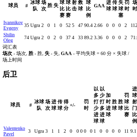
冰球
场
球
球
射
救
球
进
传
失
罚
球员
胜
失
#
GAA
队
次
比
比
击
球
比
球
球
球
时
赛
赛
例
塞
Ivannikov
35
Ugra
2
0
1
0
52
5
47
90.4
2.66
0
0
0
2
11
Evgeny
Shilin
74
Ugra
2
0
2
0
37
4
33
89.2
3.36
0
0
0
2
71
Oleg
词汇表
场次
- 场次,
胜
- 胜,
失
- 失,
GAA
- 平均失球 = 60 分 × 失球 /
场上时间
后卫
以
以
进
多
少
加
罚
球
冰球
场
进
传
得
罚
打
打
时
胜
胜
球
射
球员
#
+/-
队
次
球
球
分
时
少
多
进
球
球
比
门
进
进
球
赛
比
球
球
例
Valentenko
3
Ugra
3
1
1
2
0
0
0
0
0
1
0
0
0
0
11
9.1
Pavel