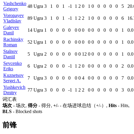
Vashchenko
48
Ugra
3
1
0
1
-1
1
2
0
1
0
0
0
0
0
5
20.
Grigory
Voropayev
89
Ugra
3
1
0
1
-1
1
2
2
1
0
0
0
0
0
6
16.
Vladislav
Galeyev
14
Ugra
1
0
0
0
0
0
0
0
0
0
0
0
0
0
1
0.0
Danil
Rachinsky
52
Ugra
1
0
0
0
0
0
0
0
0
0
0
0
0
0
1
0.0
Roman
Stalnov
5
Ugra
2
0
0
0
0
0
0
12
0
0
0
0
0
0
1
0.0
Daniil
Sevcenko
6
Ugra
2
0
0
0
-1
1
2
0
0
0
0
0
0
0
2
0.0
Eriks
Kuznetsov
7
Ugra
3
0
0
0
0
0
0
4
0
0
0
0
0
0
7
0.0
Sergei A.
Yushkevich
77
Ugra
3
0
0
0
-1
1
2
2
0
0
0
0
0
0
3
0.0
Dmitry
词汇表
场次
- 场次,
得分
- 得分,
+/-
- 在场进球总结（+/-）,
Hits
- Hits,
BLS
- Blocked shots
前锋