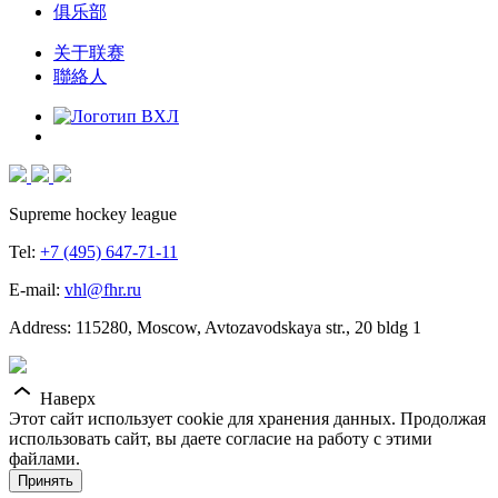
俱乐部
关于联赛
聯絡人
Supreme hockey league
Tel:
+7 (495) 647-71-11
E-mail:
vhl@fhr.ru
Address: 115280, Moscow, Avtozavodskaya str., 20 bldg 1
Наверх
Этот сайт использует cookie для хранения данных. Продолжая
использовать сайт, вы даете согласие на работу с этими
файлами.
Принять