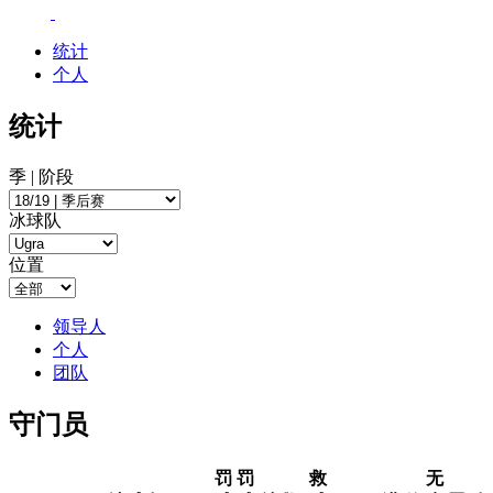
统计
个人
统计
季 | 阶段
冰球队
位置
领导人
个人
团队
守门员
罚
罚
救
无