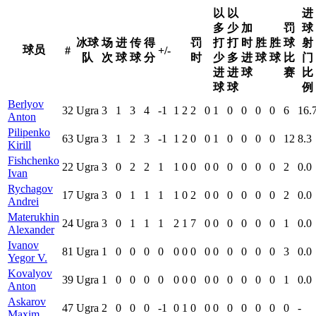
以
以
进
多
少
加
罚
球
冰球
场
进
传
得
罚
打
打
时
胜
胜
球
射
球员
#
+/-
队
次
球
球
分
时
少
多
进
球
球
比
门
进
进
球
赛
比
球
球
例
Berlyov
32
Ugra
3
1
3
4
-1
1
2
2
0
1
0
0
0
0
6
16.
Anton
Pilipenko
63
Ugra
3
1
2
3
-1
1
2
0
0
1
0
0
0
0
12
8.3
Kirill
Fishchenko
22
Ugra
3
0
2
2
1
1
0
0
0
0
0
0
0
0
2
0.0
Ivan
Rychagov
17
Ugra
3
0
1
1
1
1
0
2
0
0
0
0
0
0
2
0.0
Andrei
Materukhin
24
Ugra
3
0
1
1
1
2
1
7
0
0
0
0
0
0
1
0.0
Alexander
Ivanov
81
Ugra
1
0
0
0
0
0
0
0
0
0
0
0
0
0
3
0.0
Yegor V.
Kovalyov
39
Ugra
1
0
0
0
0
0
0
0
0
0
0
0
0
0
1
0.0
Anton
Askarov
47
Ugra
2
0
0
0
-1
0
1
0
0
0
0
0
0
0
0
-
Maxim