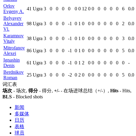
Orlov
41
Ugra
3
0
0
0
0
0
0
12
0
0
0
0
0
0
6
0.0
Evgeny A.
Belyayev
Alexander
98
Ugra
3
0
0
0
-1
0
1
0
0
0
0
0
0
0
2
0.0
Vl.
Karamnov
38
Ugra
3
0
0
0
-1
0
1
0
0
0
0
0
0
0
3
0.0
Vitaly
Mitrofanov
86
Ugra
3
0
0
0
-1
0
1
0
0
0
0
0
0
0
5
0.0
Alexei
Ignashin
61
Ugra
3
0
0
0
-1
0
1
2
0
0
0
0
0
0
0
-
Denis
Berdnikov
25
Ugra
3
0
0
0
-2
0
2
0
0
0
0
0
0
0
5
0.0
Roman
词汇表
场次
- 场次,
得分
- 得分,
+/-
- 在场进球总结（+/-）,
Hits
- Hits,
BLS
- Blocked shots
新闻
多媒体
日历
表格
球员