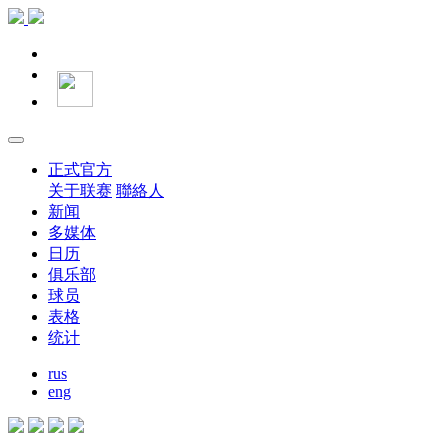
正式官方
关于联赛
聯絡人
新闻
多媒体
日历
俱乐部
球员
表格
统计
rus
eng