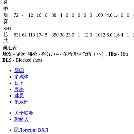
赛
季
后
72
4
12
16
6
38
4
0
0
0
0
0
100
4.0
1.4
0
0
赛
SHL
总
631
61
113
174
5
350
38
23
0
1
12
0
1012
6.0
1.6
4
1
共
词汇表
场次
- 场次,
得分
- 得分,
+/-
- 在场进球总结（+/-）,
Hits
- Hits,
BLS
- Blocked shots
新闻
多媒体
日历
表格
球员
俱乐部
关于联赛
聯絡人