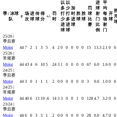
以
以
进
平
多
少
加
罚
球
均
季 / 冰球
场
进
传
得
罚
打
打
时
胜
胜
球
射
每
开
#
+/-
队
次
球
球
分
时
少
多
进
球
球
比
门
场
球
进
进
球
赛
比
射
球
球
例
门
25/26 |
季后赛
Molot
44
7
2
1
3
5
4
2
0
0
0
0
0
15
13.3
2.1
0
0
25/26 |
常规赛
Molot
44
43
4
6
10
5
24
3
1
0
0
0
0
67
6.0
1.6
0
0
24/25 |
季后赛
Molot
44
3
0
1
1
1
2
0
0
0
0
0
0
3
0.0
1.0
0
0
24/25 |
常规赛
Molot
44
40
6
13
19
-6
14
3
3
0
0
1
0
128
4.7
3.2
0
0
23/24 |
季后赛
Molot
44
6
0
3
3
1
2
0
0
0
0
0
0
28
0.0
4.7
0
0