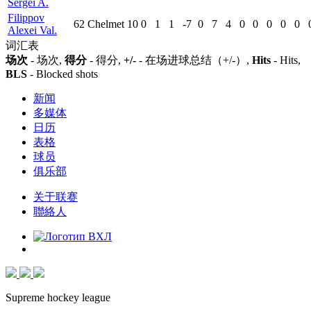
Sergei A.
Filippov
62
Chelmet
10
0
1
1
-7
0
7
4
0
0
0
0
0
Alexei Val.
词汇表
场次
- 场次,
得分
- 得分,
+/-
- 在场进球总结（+/-）,
Hits
- Hits,
BLS
- Blocked shots
新闻
多媒体
日历
表格
球员
俱乐部
关于联赛
聯絡人
Supreme hockey league