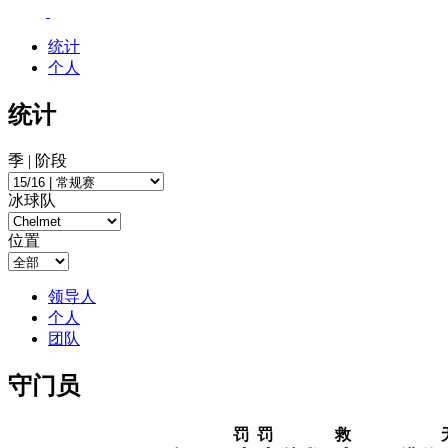
统计
个人
统计
季 | 阶段
冰球队
位置
领导人
个人
团队
守门员
罚
罚
救