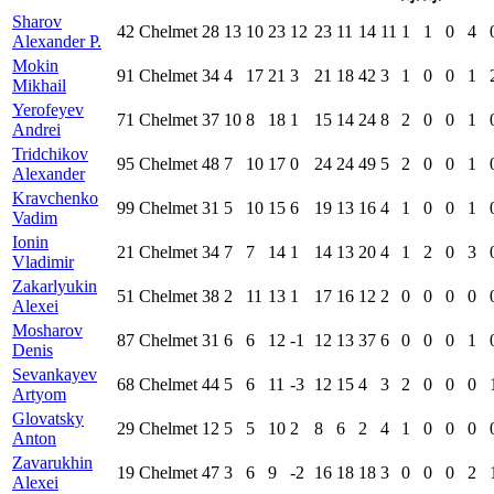
Sharov
42
Chelmet
28
13
10
23
12
23
11
14
11
1
1
0
4
Alexander P.
Mokin
91
Chelmet
34
4
17
21
3
21
18
42
3
1
0
0
1
Mikhail
Yerofeyev
71
Chelmet
37
10
8
18
1
15
14
24
8
2
0
0
1
Andrei
Tridchikov
95
Chelmet
48
7
10
17
0
24
24
49
5
2
0
0
1
Alexander
Kravchenko
99
Chelmet
31
5
10
15
6
19
13
16
4
1
0
0
1
Vadim
Ionin
21
Chelmet
34
7
7
14
1
14
13
20
4
1
2
0
3
Vladimir
Zakarlyukin
51
Chelmet
38
2
11
13
1
17
16
12
2
0
0
0
0
Alexei
Mosharov
87
Chelmet
31
6
6
12
-1
12
13
37
6
0
0
0
1
Denis
Sevankayev
68
Chelmet
44
5
6
11
-3
12
15
4
3
2
0
0
0
Artyom
Glovatsky
29
Chelmet
12
5
5
10
2
8
6
2
4
1
0
0
0
Anton
Zavarukhin
19
Chelmet
47
3
6
9
-2
16
18
18
3
0
0
0
2
Alexei