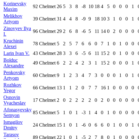
Korinevsky
92
Chelmet
26
5
3
8
-8
10
18
4
5
0
0
0
1
Maxim
Melikhov
39
Chelmet
31
4
4
8
-9
9
18
10
3
1
0
0
1
Artyom
Zinovyev Ilya
96
Chelmet
29
2
6
8
-6
5
11
14
0
2
0
0
0
I.
Kruchinin
78
Chelmet
5
2
5
7
6
6
0
7
1
0
1
0
0
Alexei
Larin Ivan V.
43
Chelmet
28
3
3
6
-5
6
11
15
2
0
1
0
0
Bolduc
49
Chelmet
6
2
2
4
2
3
1
15
2
0
0
0
1
Alexandre
Penkovsky
60
Chelmet
9
1
2
3
4
7
3
0
0
0
1
0
1
Artyom
Rozhkov
66
Chelmet
13
1
1
2
0
7
7
16
1
0
0
0
0
Yegor
Osnovin
17
Chelmet
2
0
2
2
2
2
0
2
0
0
0
0
0
Vyacheslav
Afonasyevsky
85
Chelmet
5
1
0
1
-3
1
4
0
1
0
0
0
0
Semyon
Ismagilov
24
Chelmet
15
1
0
1
-6
0
6
6
0
1
0
0
1
Dmitry
Tarasov
89
Chelmet
22
1
0
1
-5
2
7
8
0
1
0
0
0