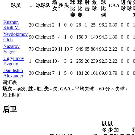
场
球
球
射
救
球
进
传
球员
冰球队
胜
失
#
GAA
次
比
比
击
球
比
球
球
赛
赛
例
Kuzmin
20
Chelmet
2
1
0
0
26
1
25
96.2
0.89
0
0
Kirill M.
Yevdokimov
90
Chelmet
5
4
1
0
158
9
149
94.3
1.80
0
0
Gleb
Nazarov
73
Chelmet
29
11
10
7
949
65
884
93.2
2.22
0
0
Yegor
Ugryumov
1
Chelmet
10
4
3
2
259
20
239
92.3
2.22
0
0
Evgeny
Danilishin
30
Chelmet
7
1
5
0
181
20
161
89.0
3.79
0
0
Alexander
词汇表
场次
- 场次,
胜
- 胜,
失
- 失,
GAA
- 平均失球 = 60 分 × 失球 /
场上时间
后卫
以
以
多
少
加