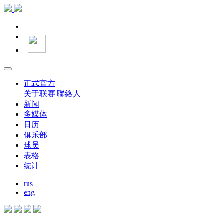
正式官方
关于联赛
聯絡人
新闻
多媒体
日历
俱乐部
球员
表格
统计
rus
eng