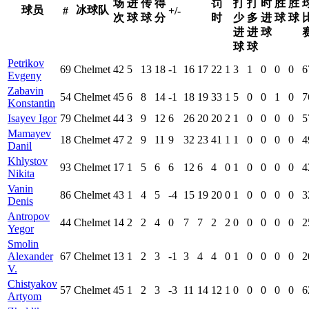
场
进
传
得
罚
打
打
时
胜
胜
球员
冰球队
#
+/-
次
球
球
分
时
少
多
进
球
球
进
进
球
球
球
Petrikov
69
Chelmet
42
5
13
18
-1
16
17
22
1
3
1
0
0
0
6
Evgeny
Zabavin
54
Chelmet
45
6
8
14
-1
18
19
33
1
5
0
0
1
0
7
Konstantin
Isayev Igor
79
Chelmet
44
3
9
12
6
26
20
20
2
1
0
0
0
0
5
Mamayev
18
Chelmet
47
2
9
11
9
32
23
41
1
1
0
0
0
0
4
Danil
Khlystov
93
Chelmet
17
1
5
6
6
12
6
4
0
1
0
0
0
0
4
Nikita
Vanin
86
Chelmet
43
1
4
5
-4
15
19
20
0
1
0
0
0
0
3
Denis
Antropov
44
Chelmet
14
2
2
4
0
7
7
2
2
0
0
0
0
0
2
Yegor
Smolin
Alexander
67
Chelmet
13
1
2
3
-1
3
4
4
0
1
0
0
0
0
2
V.
Chistyakov
57
Chelmet
45
1
2
3
-3
11
14
12
1
0
0
0
0
0
6
Artyom