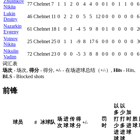
Zhuldikov
77
Chelmet
7
1
1
2
0
4
4
0
0
1
0
1
1
0
6
Nikita
Lukin
46
Chelmet
11
0
2
2
0
5
5
12
0
0
0
0
0
0
6
Dmitry
Nazarkin
61
Chelmet
18
1
0
1
-4
5
9
8
0
1
0
0
0
0
2
Evgeny
Voinov
25
Chelmet
25
0
1
1
-9
8
17
6
0
0
0
0
0
0
3
Nikita
Nikulin
72
Chelmet
23
0
0
0
-5
3
8
8
0
0
0
0
0
0
6
Vadim
词汇表
场次
- 场次,
得分
- 得分,
+/-
- 在场进球总结（+/-）,
Hits
- Hits,
BLS
- Blocked shots
前锋
以
以
多
少
加
场
进
传
得
罚
打
打
时
胜
球员
冰球队
#
+/-
次
球
球
分
时
少
多
进
球
进
进
球
球
球