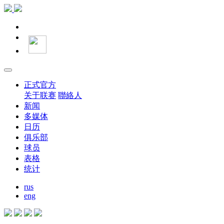
正式官方
关于联赛
聯絡人
新闻
多媒体
日历
俱乐部
球员
表格
统计
rus
eng