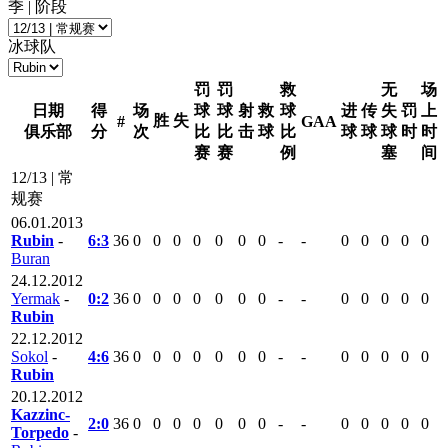
季 | 阶段
冰球队
罚
罚
救
无
场
日期
得
场
球
球
射
救
球
进
传
失
罚
上
胜
失
#
GAA
俱乐部
分
次
比
比
击
球
比
球
球
球
时
时
赛
赛
例
塞
间
12/13 | 常
规赛
06.01.2013
Rubin
-
6:3
36
0
0
0
0
0
0
0
-
-
0
0
0
0
0
Buran
24.12.2012
Yermak
-
0:2
36
0
0
0
0
0
0
0
-
-
0
0
0
0
0
Rubin
22.12.2012
Sokol
-
4:6
36
0
0
0
0
0
0
0
-
-
0
0
0
0
0
Rubin
20.12.2012
Kazzinc-
2:0
36
0
0
0
0
0
0
0
-
-
0
0
0
0
0
Torpedo
-