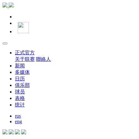
正式官方
关于联赛
聯絡人
新闻
多媒体
日历
俱乐部
球员
表格
统计
rus
eng