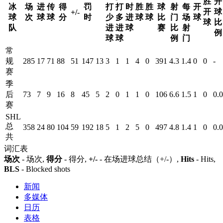
胜
开
冰
场
进
传
得
罚
打
打
时
胜
胜
球
射
每
开
开
球
+/-
球
次
球
球
分
时
少
多
进
球
球
比
门
场
球
球
比
队
进
进
球
赛
比
射
例
球
球
例
门
常
规
285
17
71
88
51
147
13
3
1
1
4
0
391
4.3
1.4
0
0
-
赛
季
后
73
7
9
16
8
45
5
2
0
1
1
0
106
6.6
1.5
1
0
0.0
赛
SHL
总
358
24
80
104
59
192
18
5
1
2
5
0
497
4.8
1.4
1
0
0.0
共
词汇表
场次
- 场次,
得分
- 得分,
+/-
- 在场进球总结（+/-）,
Hits
- Hits,
BLS
- Blocked shots
新闻
多媒体
日历
表格