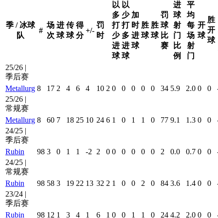
以
以
进
平
多
少
加
罚
球
均
胜
季 / 冰球
场
进
传
得
罚
打
打
时
胜
胜
球
射
每
开
开
#
+/-
队
次
球
球
分
时
少
多
进
球
球
比
门
场
球
球
进
进
球
赛
比
射
球
球
例
门
25/26 |
季后赛
Metallurg
8
17
2
4
6
4
10
2
0
0
0
0
0
34
5.9
2.0
0
0
25/26 |
常规赛
Metallurg
8
60
7
18
25
10
24
6
1
0
1
1
0
77
9.1
1.3
0
0
24/25 |
季后赛
Rubin
98
3
0
1
1
-2
2
0
0
0
0
0
0
2
0.0
0.7
0
0
24/25 |
常规赛
Rubin
98
58
3
19
22
13
32
2
1
0
0
2
0
84
3.6
1.4
0
0
23/24 |
季后赛
Rubin
98
12
1
3
4
1
6
1
0
0
1
1
0
24
4.2
2.0
0
0