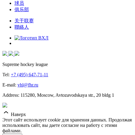
球员
俱乐部
关于联赛
聯絡人
Supreme hockey league
Tel:
+7 (495) 647-71-11
E-mail:
vhl@fhr.ru
Address: 115280, Moscow, Avtozavodskaya str., 20 bldg 1
Наверх
Этот сайт использует cookie для хранения данных. Продолжая
использовать сайт, вы даете согласие на работу с этими
файлами.