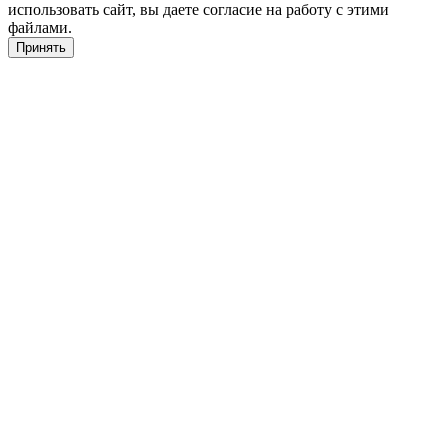
использовать сайт, вы даете согласие на работу с этими
файлами.
Принять