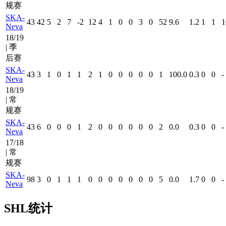
规赛
SKA-
43
42
5
2
7
-2
12
4
1
0
0
3
0
52
9.6
1.2
1
1
1
Neva
18/19
| 季
后赛
SKA-
43
3
1
0
1
1
2
1
0
0
0
0
0
1
100.0
0.3
0
0
-
Neva
18/19
| 常
规赛
SKA-
43
6
0
0
0
1
2
0
0
0
0
0
0
2
0.0
0.3
0
0
-
Neva
17/18
| 常
规赛
SKA-
98
3
0
1
1
1
0
0
0
0
0
0
0
5
0.0
1.7
0
0
-
Neva
SHL统计