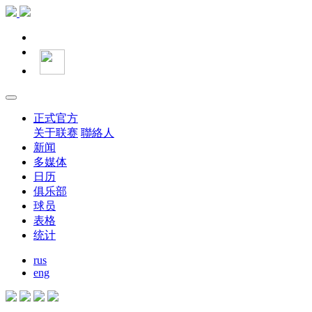
正式官方
关于联赛
聯絡人
新闻
多媒体
日历
俱乐部
球员
表格
统计
rus
eng