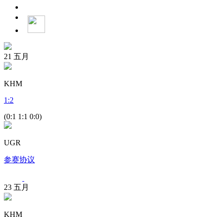
21
五月
KHM
1
:
2
(0:1 1:1 0:0)
UGR
参赛协议
23
五月
KHM