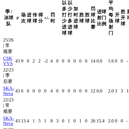
以
以
平
多
少
加
罚
均
季 /
进球
胜
场
进
传
得
罚
打
打
时
胜
胜
球
每
开
冰球
射门
开
#
+/-
次
球
球
分
时
少
多
进
球
球
比
场
球
队
比例
球
进
进
球
赛
射
球
球
门
25/26
| 常
规赛
CSK
43
9
0
2
2
-2
4
0
0
0
0
0
0
14
0.0
1.6
0
0
-
VVS
22/23
| 季
后赛
SKA-
43
6
0
0
0
0
4
0
0
0
0
0
0
12
0.0
2.0
3
3
1
Neva
22/23
| 常
规赛
SKA-
43
13
4
1
5
1
8
3
0
1
0
1
0
26
15.4
2.0
0
0
-
Neva