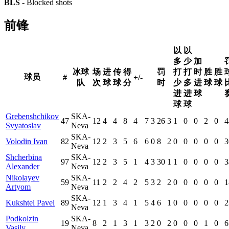
BLS
- Blocked shots
前锋
以
以
多
少
加
冰球
场
进
传
得
罚
打
打
时
胜
胜
球员
#
+/-
队
次
球
球
分
时
少
多
进
球
球
进
进
球
球
球
Grebenshchikov
SKA-
47
12
4
4
8
4
7
3
26
3
1
0
0
2
0
4
Svyatoslav
Neva
SKA-
Volodin Ivan
82
12
2
3
5
6
6
0
8
2
0
0
0
0
0
3
Neva
Shcherbina
SKA-
97
12
2
3
5
1
4
3
30
1
1
0
0
0
0
3
Alexander
Neva
Nikolayev
SKA-
59
11
2
2
4
2
5
3
2
2
0
0
0
0
0
1
Artyom
Neva
SKA-
Kukshtel Pavel
89
12
1
3
4
1
5
4
6
1
0
0
0
0
0
2
Neva
Podkolzin
SKA-
19
8
2
1
3
1
3
2
0
2
0
0
0
1
0
6
Vasily
Neva