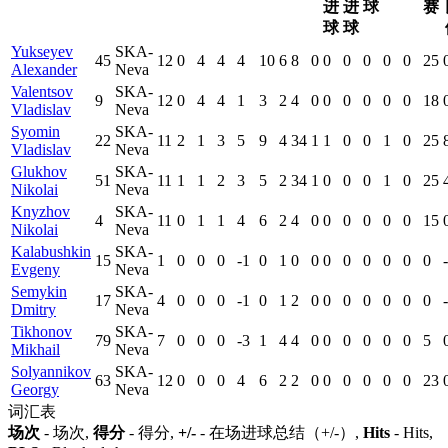
进
进
球
赛
球
球
Yukseyev
SKA-
45
12
0
4
4
4
10
6
8
0
0
0
0
0
0
25
Alexander
Neva
Valentsov
SKA-
9
12
0
4
4
1
3
2
4
0
0
0
0
0
0
18
Vladislav
Neva
Syomin
SKA-
22
11
2
1
3
5
9
4
34
1
1
0
0
1
0
25
Vladislav
Neva
Glukhov
SKA-
51
11
1
1
2
3
5
2
34
1
0
0
0
1
0
25
Nikolai
Neva
Knyzhov
SKA-
4
11
0
1
1
4
6
2
4
0
0
0
0
0
0
15
Nikolai
Neva
Kalabushkin
SKA-
15
1
0
0
0
-1
0
1
0
0
0
0
0
0
0
0
-
Evgeny
Neva
Semykin
SKA-
17
4
0
0
0
-1
0
1
2
0
0
0
0
0
0
0
-
Dmitry
Neva
Tikhonov
SKA-
79
7
0
0
0
-3
1
4
4
0
0
0
0
0
0
5
Mikhail
Neva
Solyannikov
SKA-
63
12
0
0
0
4
6
2
2
0
0
0
0
0
0
23
Georgy
Neva
词汇表
场次
- 场次,
得分
- 得分,
+/-
- 在场进球总结（+/-）,
Hits
- Hits,