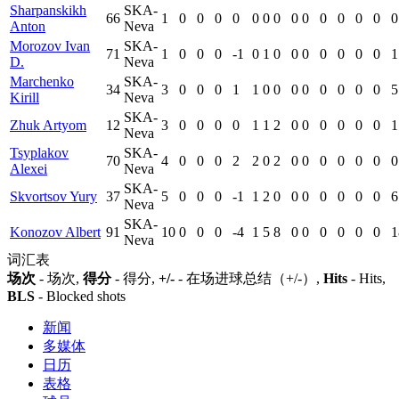
Sharpanskikh
SKA-
66
1
0
0
0
0
0
0
0
0
0
0
0
0
0
0
Anton
Neva
Morozov Ivan
SKA-
71
1
0
0
0
-1
0
1
0
0
0
0
0
0
0
1
D.
Neva
Marchenko
SKA-
34
3
0
0
0
1
1
0
0
0
0
0
0
0
0
5
Kirill
Neva
SKA-
Zhuk Artyom
12
3
0
0
0
0
1
1
2
0
0
0
0
0
0
1
Neva
Tsyplakov
SKA-
70
4
0
0
0
2
2
0
2
0
0
0
0
0
0
0
Alexei
Neva
SKA-
Skvortsov Yury
37
5
0
0
0
-1
1
2
0
0
0
0
0
0
0
6
Neva
SKA-
Konozov Albert
91
10
0
0
0
-4
1
5
8
0
0
0
0
0
0
1
Neva
词汇表
场次
- 场次,
得分
- 得分,
+/-
- 在场进球总结（+/-）,
Hits
- Hits,
BLS
- Blocked shots
新闻
多媒体
日历
表格