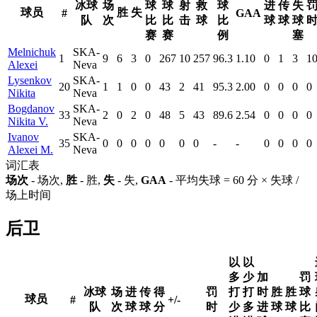
冰球
场
球
球
射
救
球
进
传
失
球员
胜
失
#
GAA
队
次
比
比
击
球
比
球
球
球
赛
赛
例
塞
Melnichuk
SKA-
1
9
6
3
0
267
10
257
96.3
1.10
0
1
3
1
Alexei
Neva
Lysenkov
SKA-
20
1
1
0
0
43
2
41
95.3
2.00
0
0
0
0
Nikita
Neva
Bogdanov
SKA-
33
2
0
2
0
48
5
43
89.6
2.54
0
0
0
0
Nikita V.
Neva
Ivanov
SKA-
35
0
0
0
0
0
0
0
-
-
0
0
0
0
Alexei M.
Neva
词汇表
场次
- 场次,
胜
- 胜,
失
- 失,
GAA
- 平均失球 = 60 分 × 失球 /
场上时间
后卫
以
以
多
少
加
罚
冰球
场
进
传
得
罚
打
打
时
胜
胜
球
球员
#
+/-
队
次
球
球
分
时
少
多
进
球
球
比