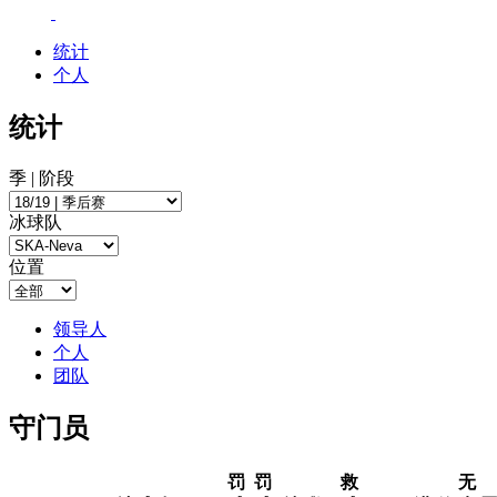
统计
个人
统计
季 | 阶段
冰球队
位置
领导人
个人
团队
守门员
罚
罚
救
无