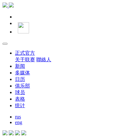
正式官方
关于联赛
聯絡人
新闻
多媒体
日历
俱乐部
球员
表格
统计
rus
eng