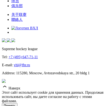
球员
俱乐部
关于联赛
聯絡人
Supreme hockey league
Tel:
+7 (495) 647-71-11
E-mail:
vhl@fhr.ru
Address: 115280, Moscow, Avtozavodskaya str., 20 bldg 1
Наверх
Этот сайт использует cookie для хранения данных. Продолжая
использовать сайт, вы даете согласие на работу с этими
файлами.
Принять