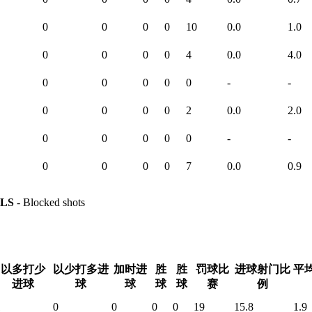
0
0
0
0
10
0.0
1.0
0
0
0
0
4
0.0
4.0
0
0
0
0
0
-
-
0
0
0
0
2
0.0
2.0
0
0
0
0
0
-
-
0
0
0
0
7
0.0
0.9
LS
- Blocked shots
以多打少
以少打多进
加时进
胜
胜
罚球比
进球射门比
平
进球
球
球
球
球
赛
例
1
0
0
0
0
19
15.8
1.9