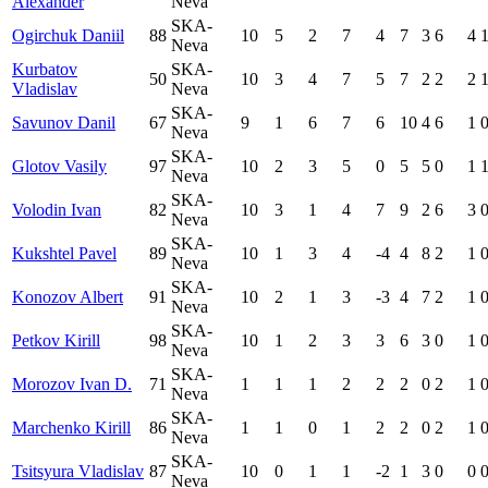
Alexander
Neva
SKA-
Ogirchuk Daniil
88
10
5
2
7
4
7
3
6
4
Neva
Kurbatov
SKA-
50
10
3
4
7
5
7
2
2
2
Vladislav
Neva
SKA-
Savunov Danil
67
9
1
6
7
6
10
4
6
1
Neva
SKA-
Glotov Vasily
97
10
2
3
5
0
5
5
0
1
Neva
SKA-
Volodin Ivan
82
10
3
1
4
7
9
2
6
3
Neva
SKA-
Kukshtel Pavel
89
10
1
3
4
-4
4
8
2
1
Neva
SKA-
Konozov Albert
91
10
2
1
3
-3
4
7
2
1
Neva
SKA-
Petkov Kirill
98
10
1
2
3
3
6
3
0
1
Neva
SKA-
Morozov Ivan D.
71
1
1
1
2
2
2
0
2
1
Neva
SKA-
Marchenko Kirill
86
1
1
0
1
2
2
0
2
1
Neva
SKA-
Tsitsyura Vladislav
87
10
0
1
1
-2
1
3
0
0
Neva