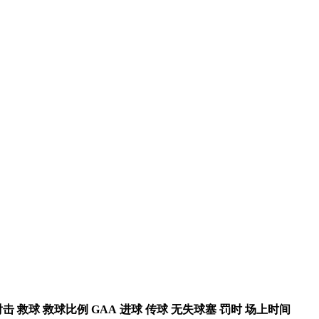
射击
救球
救球比例
GAA
进球
传球
无失球塞
罚时
场上时间