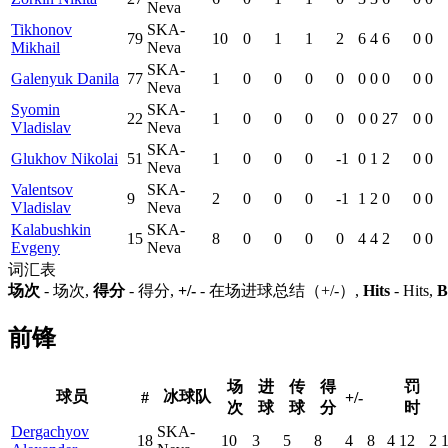
Neva
Tikhonov
SKA-
79
10
0
1
1
2
6
4
6
0
0
Mikhail
Neva
SKA-
Galenyuk Danila
77
1
0
0
0
0
0
0
0
0
0
Neva
Syomin
SKA-
22
1
0
0
0
0
0
0
27
0
0
Vladislav
Neva
SKA-
Glukhov Nikolai
51
1
0
0
0
-1
0
1
2
0
0
Neva
Valentsov
SKA-
9
2
0
0
0
-1
1
2
0
0
0
Vladislav
Neva
Kalabushkin
SKA-
15
8
0
0
0
0
4
4
2
0
0
Evgeny
Neva
词汇表
场次
- 场次,
得分
- 得分,
+/-
- 在场进球总结（+/-）,
Hits
- Hits,
B
前锋
场
进
传
得
罚
球员
冰球队
#
+/-
次
球
球
分
时
Dergachyov
SKA-
18
10
3
5
8
4
8
4
12
2