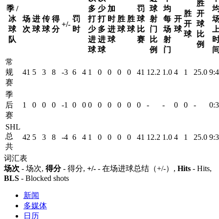
胜
季 /
多
少
加
罚
球
均
胜
开
冰
场
进
传
得
罚
打
打
时
胜
胜
球
射
每
开
开
球
+/-
球
次
球
球
分
时
少
多
进
球
球
比
门
场
球
球
比
队
进
进
球
赛
比
射
例
球
球
例
门
常
规
41
5
3
8
-3
6
4
1
0
0
0
0
41
12.2
1.0
4
1
25.0
9:
赛
季
后
1
0
0
0
-1
0
0
0
0
0
0
0
0
-
-
0
0
-
0:
赛
SHL
总
42
5
3
8
-4
6
4
1
0
0
0
0
41
12.2
1.0
4
1
25.0
9:
共
词汇表
场次
- 场次,
得分
- 得分,
+/-
- 在场进球总结（+/-）,
Hits
- Hits,
BLS
- Blocked shots
新闻
多媒体
日历