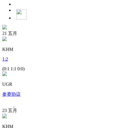
21
五月
KHM
1
:
2
(0:1 1:1 0:0)
UGR
参赛协议
23
五月
KHM