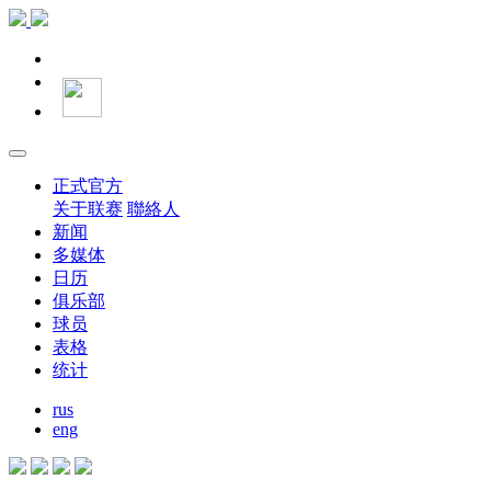
正式官方
关于联赛
聯絡人
新闻
多媒体
日历
俱乐部
球员
表格
统计
rus
eng