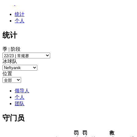
统计
个人
统计
季 | 阶段
冰球队
位置
领导人
个人
团队
守门员
罚
罚
救