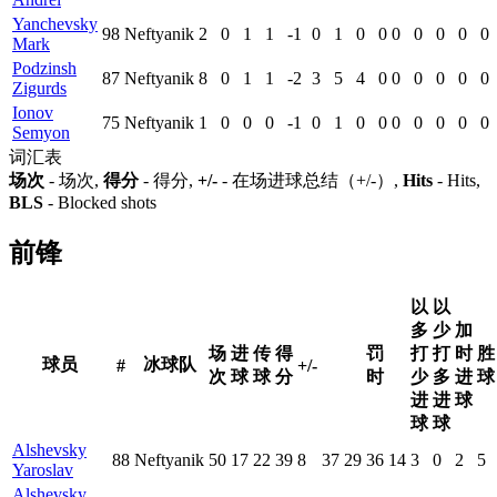
Yanchevsky
98
Neftyanik
2
0
1
1
-1
0
1
0
0
0
0
0
0
0
Mark
Podzinsh
87
Neftyanik
8
0
1
1
-2
3
5
4
0
0
0
0
0
0
Zigurds
Ionov
75
Neftyanik
1
0
0
0
-1
0
1
0
0
0
0
0
0
0
Semyon
词汇表
场次
- 场次,
得分
- 得分,
+/-
- 在场进球总结（+/-）,
Hits
- Hits,
BLS
- Blocked shots
前锋
以
以
多
少
加
场
进
传
得
罚
打
打
时
胜
球员
冰球队
#
+/-
次
球
球
分
时
少
多
进
球
进
进
球
球
球
Alshevsky
88
Neftyanik
50
17
22
39
8
37
29
36
14
3
0
2
5
Yaroslav
Alshevsky