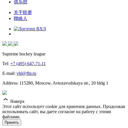
俱乐部
关于联赛
聯絡人
Supreme hockey league
Tel:
+7 (495) 647-71-11
E-mail:
vhl@fhr.ru
Address: 115280, Moscow, Avtozavodskaya str., 20 bldg 1
Наверх
Этот сайт использует cookie для хранения данных. Продолжая
использовать сайт, вы даете согласие на работу с этими
файлами.
Принять