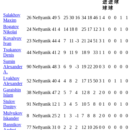
进
进
球
球
球
Salakhov
26
Neftyanik
49
5
25
30
16
34
18
46
1
4
0
0
1
1
Maxim
Bogatov
24
Neftyanik
41
4
14
18
8
25
17
12
3
1
0
0
1
0
Nikolai
Kovalyov
23
Neftyanik
44
4
7
11
-3
21
24
51
3
1
0
0
1
0
Ivan
Tsukanov
44
Neftyanik
41
2
9
11
9
18
9
33
1
1
0
0
0
0
Denis
Sumin
Alexander
90
Neftyanik
48
3
6
9
-3
19
22
20
0
3
0
0
0
0
A.
Lyakhov
52
Neftyanik
40
4
4
8
2
17
15
50
3
1
0
1
1
0
Alexander
Garaishin
38
Neftyanik
47
2
5
7
4
12
8
2
2
0
0
0
0
0
Islam
Stulov
91
Neftyanik
12
1
3
4
5
10
5
8
0
1
0
0
1
0
Dmitry
Mulyukov
8
Neftyanik
25
2
1
3
-1
7
8
8
2
0
0
0
0
0
Iskander
Bannikov
77
Neftyanik
31
0
2
2
2
12
10
26
0
0
0
0
0
0
Andrei