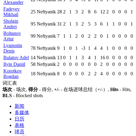
Alexander
Fadeyev
25
Neftyanik
28
2
1
3
2
8
6
12
2
0
0
0
1
Mikhail
Sholgin
95
Neftyanik
31
2
1
3
2
5
3
6
1
1
0
0
1
Andrei
Boltanov
99
Neftyanik
7
1
1
2
0
2
2
0
1
0
0
0
0
Artur
Lyapustin
78
Neftyanik
9
1
0
1
-3
1
4
4
1
0
0
0
0
Denis
Bulatov Adel
14
Neftyanik
13
0
1
1
3
4
1
16
0
0
0
0
0
Ilyin Daniil
58
Neftyanik
2
0
0
0
0
0
0
2
0
0
0
0
0
Korotkov
18
Neftyanik
8
0
0
0
0
2
2
4
0
0
0
0
0
Bogdan
词汇表
场次
- 场次,
得分
- 得分,
+/-
- 在场进球总结（+/-）,
Hits
- Hits,
BLS
- Blocked shots
新闻
多媒体
日历
表格
球员