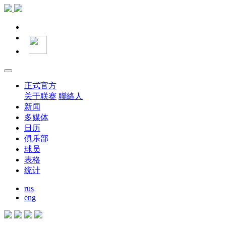
正式官方
关于联赛
聯絡人
新闻
多媒体
日历
俱乐部
球员
表格
统计
rus
eng