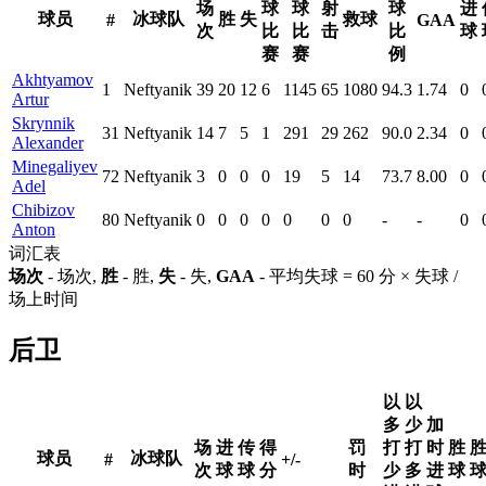
场
球
球
射
球
进
球员
冰球队
胜
失
救球
#
GAA
次
比
比
击
比
球
赛
赛
例
Akhtyamov
1
Neftyanik
39
20
12
6
1145
65
1080
94.3
1.74
0
Artur
Skrynnik
31
Neftyanik
14
7
5
1
291
29
262
90.0
2.34
0
Alexander
Minegaliyev
72
Neftyanik
3
0
0
0
19
5
14
73.7
8.00
0
Adel
Chibizov
80
Neftyanik
0
0
0
0
0
0
0
-
-
0
Anton
词汇表
场次
- 场次,
胜
- 胜,
失
- 失,
GAA
- 平均失球 = 60 分 × 失球 /
场上时间
后卫
以
以
多
少
加
场
进
传
得
罚
打
打
时
胜
球员
冰球队
#
+/-
次
球
球
分
时
少
多
进
球