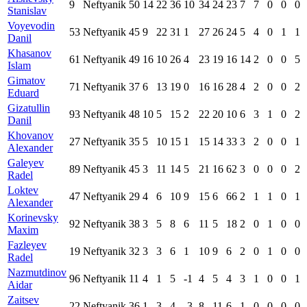
9
Neftyanik
50
14
22
36
10
34
24
23
7
7
0
0
0
Stanislav
Voyevodin
53
Neftyanik
45
9
22
31
1
27
26
24
5
4
0
1
1
Danil
Khasanov
61
Neftyanik
49
16
10
26
4
23
19
16
14
2
0
0
5
Islam
Gimatov
71
Neftyanik
37
6
13
19
0
16
16
28
4
2
0
0
2
Eduard
Gizatullin
93
Neftyanik
48
10
5
15
2
22
20
10
6
3
1
0
2
Danil
Khovanov
27
Neftyanik
35
5
10
15
1
15
14
33
3
2
0
0
1
Alexander
Galeyev
89
Neftyanik
45
3
11
14
5
21
16
62
3
0
0
0
2
Radel
Loktev
47
Neftyanik
29
4
6
10
9
15
6
66
2
1
1
0
1
Alexander
Korinevsky
92
Neftyanik
38
3
5
8
6
11
5
18
2
0
1
0
0
Maxim
Fazleyev
19
Neftyanik
32
3
3
6
1
10
9
6
2
0
1
0
0
Radel
Nazmutdinov
96
Neftyanik
11
4
1
5
-1
4
5
4
3
1
0
0
1
Aidar
Zaitsev
22
Neftyanik
36
1
3
4
-3
8
11
6
1
0
0
0
0