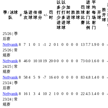
以
以
进
平
多
少
加
罚
球
均
胜
季 / 冰球
场
进
传
得
罚
打
打
时
胜
胜
球
射
每
开
开
#
+/-
队
次
球
球
分
时
少
多
进
球
球
比
门
场
球
球
进
进
球
赛
比
射
球
球
例
门
25/26 | 季
后赛
Neftyanik
8
7
1
0
1
-1
2
0
1
0
0
0
0
13
7.7
1.9
0
0
-
25/26 | 常
规赛
Neftyanik
8
46
0
10
10
19
20
0
0
0
0
0
0
73
0.0
1.6
0
0
-
24/25 | 常
规赛
Neftyanik
8
58
4
5
9
-7
16
4
0
0
0
0
0
83
4.8
1.4
0
0
-
23/24 | 季
后赛
Neftyanik
8
16
1
3
4
10
2
1
0
0
0
0
0
22
4.5
1.4
0
0
-
23/24 | 常
规赛