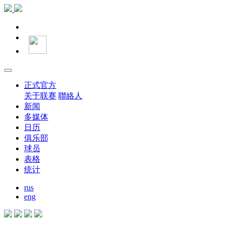
正式官方
关于联赛
聯絡人
新闻
多媒体
日历
俱乐部
球员
表格
统计
rus
eng