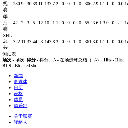
规
280
9
30
39
11
133
7
2
0
0
1
0
306
2.9
1.1
1
0
0.0
1
赛
季
后
42
2
3
5
12
10
1
1
0
0
0
0
55
3.6
1.3
0
0
-
1
赛
SHL
总
322
11
33
44
23
143
8
3
0
0
1
0
361
3.0
1.1
1
0
0.0
1
共
词汇表
场次
- 场次,
得分
- 得分,
+/-
- 在场进球总结（+/-）,
Hits
- Hits,
BLS
- Blocked shots
新闻
多媒体
日历
表格
球员
俱乐部
关于联赛
聯絡人