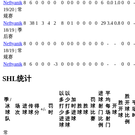
Neftyanik
8
6
0
0
0
0
0
0
0
0
0
0
0
6
0.0
1.0
0
0
-
19/20 | 常
规赛
Neftyanik
8
38
1
3
4
2
8
0
1
0
0
0
0
29
3.4
0.8
0
0
-
18/19 | 季
后赛
Neftyanik
8
0
0
0
0
0
0
0
0
0
0
0
0
0
-
-
0
0
-
18/19 | 常
规赛
Neftyanik
8
6
0
0
0
-3
0
0
0
0
0
0
0
0
-
-
0
0
-
SHL统计
以
以
进
平
胜
季 /
多
少
加
罚
球
均
胜
开
冰
场
进
传
得
罚
打
打
时
胜
胜
球
射
每
开
开
球
+/-
球
次
球
球
分
时
少
多
进
球
球
比
门
场
球
球
比
队
进
进
球
赛
比
射
例
球
球
例
门
常