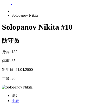
Solopanov Nikita
Solopanov Nikita
#10
防守员
身高:
182
体重:
85
出生日:
21.04.2000
年龄:
26
统计
比赛