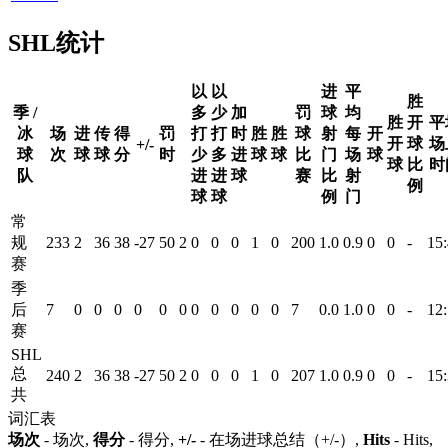
SHL统计
以
以
进
平
胜
季 /
多
少
加
罚
球
均
胜
开
平
冰
场
进
传
得
罚
打
打
时
胜
胜
球
射
每
开
开
球
场
+/-
球
次
球
球
分
时
少
多
进
球
球
比
门
场
球
球
比
时
队
进
进
球
赛
比
射
例
球
球
例
门
常
规
233
2
36
38
-27
50
2
0
0
0
1
0
200
1.0
0.9
0
0
-
15
赛
季
后
7
0
0
0
0
0
0
0
0
0
0
0
7
0.0
1.0
0
0
-
12
赛
SHL
总
240
2
36
38
-27
50
2
0
0
0
1
0
207
1.0
0.9
0
0
-
15
共
词汇表
场次
- 场次,
得分
- 得分,
+/-
- 在场进球总结（+/-）,
Hits
- Hits,