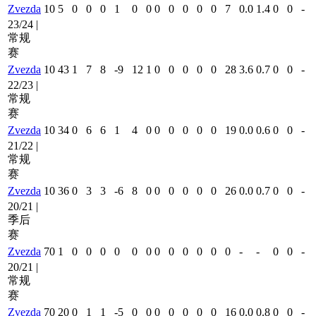
Zvezda
10
5
0
0
0
1
0
0
0
0
0
0
0
7
0.0
1.4
0
0
-
23/24 |
常规
赛
Zvezda
10
43
1
7
8
-9
12
1
0
0
0
0
0
28
3.6
0.7
0
0
-
22/23 |
常规
赛
Zvezda
10
34
0
6
6
1
4
0
0
0
0
0
0
19
0.0
0.6
0
0
-
21/22 |
常规
赛
Zvezda
10
36
0
3
3
-6
8
0
0
0
0
0
0
26
0.0
0.7
0
0
-
20/21 |
季后
赛
Zvezda
70
1
0
0
0
0
0
0
0
0
0
0
0
0
-
-
0
0
-
20/21 |
常规
赛
Zvezda
70
20
0
1
1
-5
0
0
0
0
0
0
0
16
0.0
0.8
0
0
-