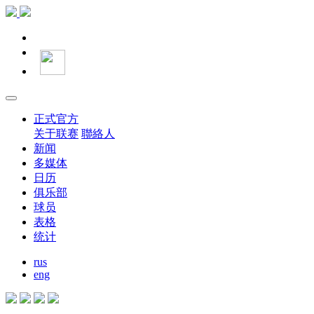
正式官方
关于联赛
聯絡人
新闻
多媒体
日历
俱乐部
球员
表格
统计
rus
eng