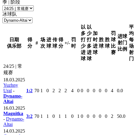
季 | 阶段
冰球队
以
以
平
多
少
加
罚
均
进球
日期
得
场
进
传
得
罚
打
打
时
胜
胜
球
每
射门
#
+/-
俱乐部
分
次
球
球
分
时
少
多
进
球
球
比
场
比例
进
进
球
赛
射
球
球
门
24/25 | 常
规赛
18.03.2025
Yuzhny
Ural
-
1:2
70
1
0
2
2
2
4
0
0
0
0
0
0
4
0.0
Dynamo-
Altai
16.03.2025
Magnitka
3:2
70
1
1
0
1
1
0
1
0
0
0
0
0
2
50.0
-
Dynamo-
Altai
14.03.2025