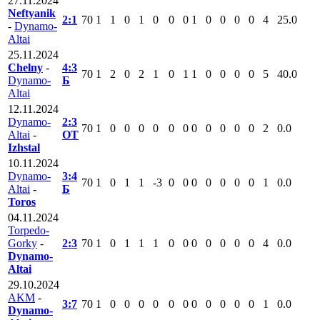
27.11.2024
Neftyanik
2:1
70
1
1
0
1
0
0
0
1
0
0
0
0
4
25.0
-
Dynamo-
Altai
25.11.2024
Chelny
-
4:3
70
1
2
0
2
1
0
1
1
0
0
0
0
5
40.0
Dynamo-
Б
Altai
12.11.2024
Dynamo-
2:3
70
1
0
0
0
0
0
0
0
0
0
0
0
2
0.0
Altai
-
ОТ
Izhstal
10.11.2024
Dynamo-
3:4
70
1
0
1
1
-3
0
0
0
0
0
0
0
1
0.0
Altai
-
Б
Toros
04.11.2024
Torpedo-
Gorky
-
2:3
70
1
0
1
1
1
0
0
0
0
0
0
0
4
0.0
Dynamo-
Altai
29.10.2024
AKM
-
3:7
70
1
0
0
0
0
0
0
0
0
0
0
0
1
0.0
Dynamo-