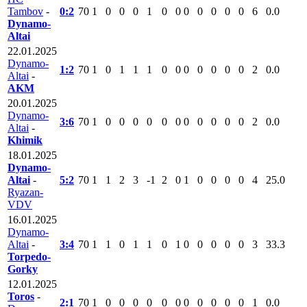
Tambov
-
0:2
70
1
0
0
0
1
0
0
0
0
0
0
0
6
0.0
Dynamo-
Altai
22.01.2025
Dynamo-
1:2
70
1
0
1
1
1
0
0
0
0
0
0
0
2
0.0
Altai
-
AKM
20.01.2025
Dynamo-
3:6
70
1
0
0
0
0
0
0
0
0
0
0
0
2
0.0
Altai
-
Khimik
18.01.2025
Dynamo-
Altai
-
5:2
70
1
1
2
3
-1
2
0
1
0
0
0
0
4
25.0
Ryazan-
VDV
16.01.2025
Dynamo-
Altai
-
3:4
70
1
1
0
1
1
0
1
0
0
0
0
0
3
33.3
Torpedo-
Gorky
12.01.2025
Toros
-
2:1
70
1
0
0
0
0
0
0
0
0
0
0
0
1
0.0