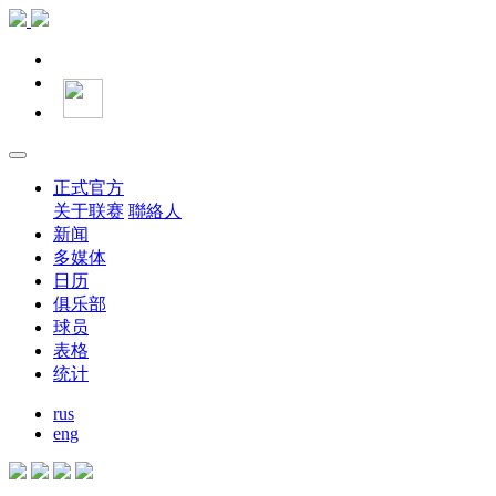
正式官方
关于联赛
聯絡人
新闻
多媒体
日历
俱乐部
球员
表格
统计
rus
eng