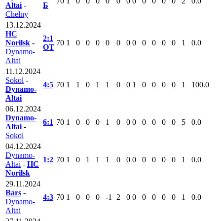
70
1
0
0
0
0
0
0
0
0
0
0
0
2
0.0
Altai
-
Б
Chelny
13.12.2024
HC
2:1
Norilsk
-
70
1
0
0
0
0
0
0
0
0
0
0
0
1
0.0
ОТ
Dynamo-
Altai
11.12.2024
Sokol
-
4:5
70
1
1
0
1
1
0
0
1
0
0
0
0
1
100.0
Dynamo-
Altai
06.12.2024
Dynamo-
6:1
70
1
0
0
0
1
0
0
0
0
0
0
0
5
0.0
Altai
-
Sokol
04.12.2024
Dynamo-
1:2
70
1
0
1
1
1
0
0
0
0
0
0
0
1
0.0
Altai
-
HC
Norilsk
29.11.2024
Bars
-
4:3
70
1
0
0
0
-1
2
0
0
0
0
0
0
1
0.0
Dynamo-
Altai