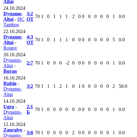
Altai
24.10.2024
Dynamo-
3:2
70
1
0
1
1
1
2
0
0
0
0
0
0
1
0.0
Altai
-
HC
ОТ
Tambov
22.10.2024
Dynamo-
4:3
70
1
0
1
1
1
0
0
0
0
0
0
0
5
0.0
Altai
-
ОТ
Rostov
20.10.2024
Dynamo-
2:7
70
1
0
0
0
-2
0
0
0
0
0
0
0
1
0.0
Altai
-
Buran
16.10.2024
Rubin
-
3:2
70
1
1
1
2
1
0
1
0
0
0
0
0
2
50.0
Dynamo-
Altai
14.10.2024
Ugra
-
2:1
70
1
0
0
0
0
0
0
0
0
0
0
0
1
0.0
Dynamo-
Б
Altai
12.10.2024
Zauralye
-
3:0
70
1
0
0
0
0
2
0
0
0
0
0
0
1
0.0
Dynamo-