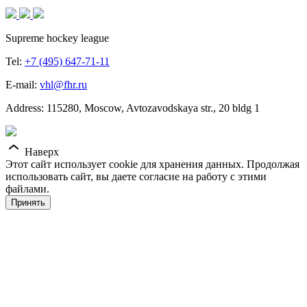
Supreme hockey league
Tel:
+7 (495) 647-71-11
E-mail:
vhl@fhr.ru
Address: 115280, Moscow, Avtozavodskaya str., 20 bldg 1
Наверх
Этот сайт использует cookie для хранения данных. Продолжая
использовать сайт, вы даете согласие на работу с этими
файлами.
Принять