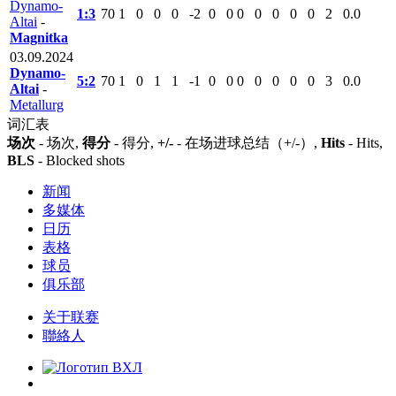
Dynamo-
1:3
70
1
0
0
0
-2
0
0
0
0
0
0
0
2
0.0
Altai
-
Magnitka
03.09.2024
Dynamo-
5:2
70
1
0
1
1
-1
0
0
0
0
0
0
0
3
0.0
Altai
-
Metallurg
词汇表
场次
- 场次,
得分
- 得分,
+/-
- 在场进球总结（+/-）,
Hits
- Hits,
BLS
- Blocked shots
新闻
多媒体
日历
表格
球员
俱乐部
关于联赛
聯絡人