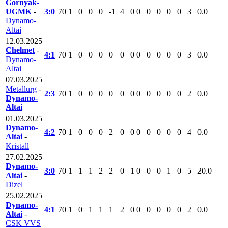
Gornyak-
UGMK
-
3:0
70
1
0
0
0
-1
4
0
0
0
0
0
0
3
0.0
Dynamo-
Altai
12.03.2025
Chelmet
-
4:1
70
1
0
0
0
0
0
0
0
0
0
0
0
3
0.0
Dynamo-
Altai
07.03.2025
Metallurg
-
2:3
70
1
0
0
0
0
0
0
0
0
0
0
0
2
0.0
Dynamo-
Altai
01.03.2025
Dynamo-
4:2
70
1
0
0
0
2
0
0
0
0
0
0
0
4
0.0
Altai
-
Kristall
27.02.2025
Dynamo-
3:0
70
1
1
1
2
2
0
1
0
0
0
1
0
5
20.0
Altai
-
Dizel
25.02.2025
Dynamo-
4:1
70
1
0
1
1
1
2
0
0
0
0
0
0
2
0.0
Altai
-
CSK VVS