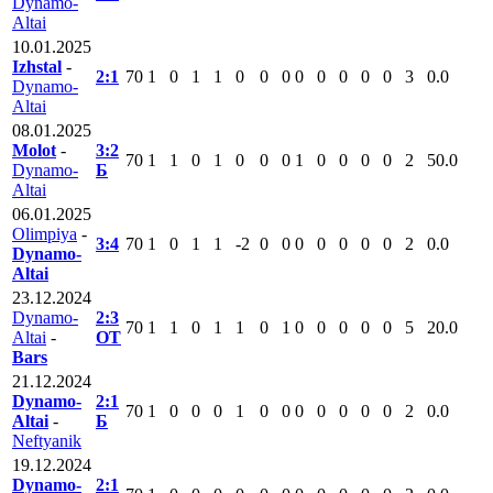
Dynamo-
Altai
10.01.2025
Izhstal
-
2:1
70
1
0
1
1
0
0
0
0
0
0
0
0
3
0.0
Dynamo-
Altai
08.01.2025
Molot
-
3:2
70
1
1
0
1
0
0
0
1
0
0
0
0
2
50.0
Dynamo-
Б
Altai
06.01.2025
Olimpiya
-
3:4
70
1
0
1
1
-2
0
0
0
0
0
0
0
2
0.0
Dynamo-
Altai
23.12.2024
Dynamo-
2:3
70
1
1
0
1
1
0
1
0
0
0
0
0
5
20.0
Altai
-
ОТ
Bars
21.12.2024
Dynamo-
2:1
70
1
0
0
0
1
0
0
0
0
0
0
0
2
0.0
Altai
-
Б
Neftyanik
19.12.2024
Dynamo-
2:1