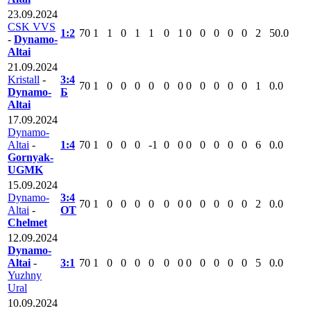
23.09.2024
CSK VVS
1:2
70
1
1
0
1
1
0
1
0
0
0
0
0
2
50.0
-
Dynamo-
Altai
21.09.2024
Kristall
-
3:4
70
1
0
0
0
0
0
0
0
0
0
0
0
1
0.0
Dynamo-
Б
Altai
17.09.2024
Dynamo-
Altai
-
1:4
70
1
0
0
0
-1
0
0
0
0
0
0
0
6
0.0
Gornyak-
UGMK
15.09.2024
Dynamo-
3:4
70
1
0
0
0
0
0
0
0
0
0
0
0
2
0.0
Altai
-
ОТ
Chelmet
12.09.2024
Dynamo-
Altai
-
3:1
70
1
0
0
0
0
0
0
0
0
0
0
0
5
0.0
Yuzhny
Ural
10.09.2024