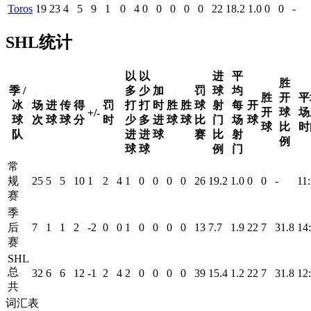
Toros
19
23
4
5
9
1
0
4
0
0
0
0
0
22
18.2
1.0
0
0
-
SHL统计
以
以
进
平
胜
季 /
多
少
加
罚
球
均
胜
开
平
冰
场
进
传
得
罚
打
打
时
胜
胜
球
射
每
开
开
球
场
+/-
球
次
球
球
分
时
少
多
进
球
球
比
门
场
球
球
比
时
队
进
进
球
赛
比
射
例
球
球
例
门
常
规
25
5
5
10
1
2
4
1
0
0
0
0
26
19.2
1.0
0
0
-
11
赛
季
后
7
1
1
2
-2
0
0
1
0
0
0
0
13
7.7
1.9
22
7
31.8
14
赛
SHL
总
32
6
6
12
-1
2
4
2
0
0
0
0
39
15.4
1.2
22
7
31.8
12
共
词汇表