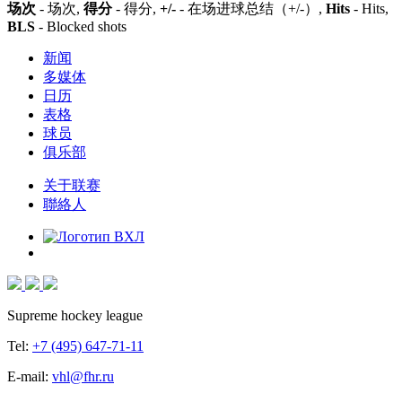
场次
- 场次,
得分
- 得分,
+/-
- 在场进球总结（+/-）,
Hits
- Hits,
BLS
- Blocked shots
新闻
多媒体
日历
表格
球员
俱乐部
关于联赛
聯絡人
Supreme hockey league
Tel:
+7 (495) 647-71-11
E-mail:
vhl@fhr.ru