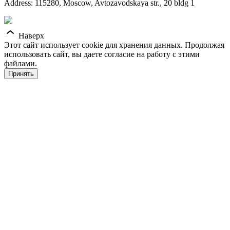
Address: 115280, Moscow, Avtozavodskaya str., 20 bldg 1
Наверх
Этот сайт использует cookie для хранения данных. Продолжая
использовать сайт, вы даете согласие на работу с этими
файлами.
Принять