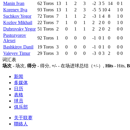
Manin Ivan
62
Toros
13
1
2
3
-2
3
5
14
0
1
Korenev Ilya
93
Toros
13
1
2
3
-5
5
10
4
1
0
Suchkov Yegor
72
Toros
7
1
1
2
-3
1
4
8
1
0
Kozlov Mikhail
22
Toros
7
1
0
1
2
2
0
0
1
0
Dubrovsky Yegor
51
Toros
2
0
1
1
2
2
0
2
0
0
Pustozyorov
92
Toros
1
0
0
0
-1
0
1
0
0
0
Alexei
Bashkirov Danil
19
Toros
3
0
0
0
-1
0
1
0
0
0
Valeyev Timur
29
Toros
3
0
0
0
-3
0
3
2
0
0
词汇表
场次
- 场次,
得分
- 得分,
+/-
- 在场进球总结（+/-）,
Hits
- Hits,
B
新闻
多媒体
日历
表格
球员
俱乐部
关于联赛
聯絡人