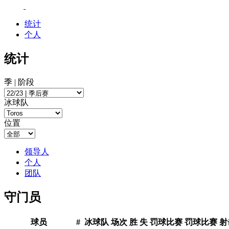
统计
个人
统计
季 | 阶段
冰球队
位置
领导人
个人
团队
守门员
球员
#
冰球队
场次
胜
失
罚球比赛
罚球比赛
射