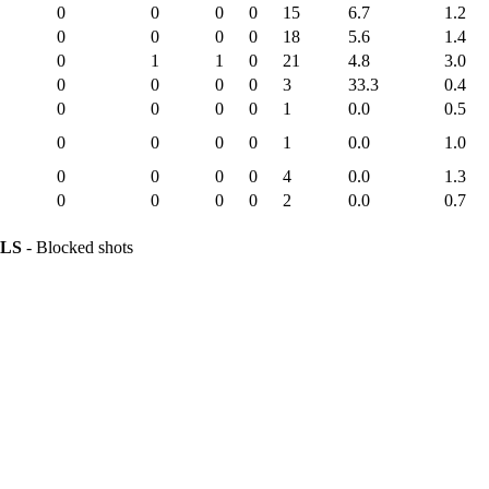
0
0
0
0
15
6.7
1.2
0
0
0
0
18
5.6
1.4
0
1
1
0
21
4.8
3.0
0
0
0
0
3
33.3
0.4
0
0
0
0
1
0.0
0.5
0
0
0
0
1
0.0
1.0
0
0
0
0
4
0.0
1.3
0
0
0
0
2
0.0
0.7
LS
- Blocked shots