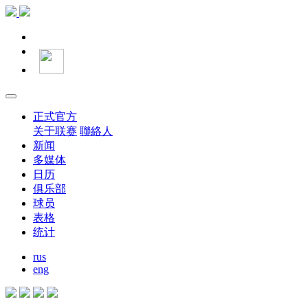
正式官方
关于联赛
聯絡人
新闻
多媒体
日历
俱乐部
球员
表格
统计
rus
eng