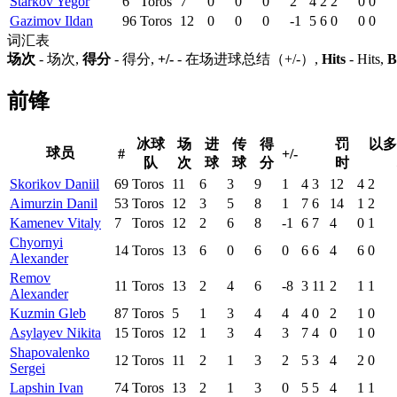
Starkov Yegor
6
Toros
7
0
0
0
2
4
2
2
0
0
Gazimov Ildan
96
Toros
12
0
0
0
-1
5
6
0
0
0
词汇表
场次
- 场次,
得分
- 得分,
+/-
- 在场进球总结（+/-）,
Hits
- Hits,
B
前锋
冰球
场
进
传
得
罚
以多
球员
#
+/-
队
次
球
球
分
时
Skorikov Daniil
69
Toros
11
6
3
9
1
4
3
12
4
2
Aimurzin Danil
53
Toros
12
3
5
8
1
7
6
14
1
2
Kamenev Vitaly
7
Toros
12
2
6
8
-1
6
7
4
0
1
Chyornyi
14
Toros
13
6
0
6
0
6
6
4
6
0
Alexander
Remov
11
Toros
13
2
4
6
-8
3
11
2
1
1
Alexander
Kuzmin Gleb
87
Toros
5
1
3
4
4
4
0
2
1
0
Asylayev Nikita
15
Toros
12
1
3
4
3
7
4
0
1
0
Shapovalenko
12
Toros
11
2
1
3
2
5
3
4
2
0
Sergei
Lapshin Ivan
74
Toros
13
2
1
3
0
5
5
4
1
1