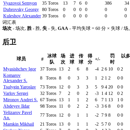
Vyazovoi Semyon
35
Toros
13
7
6
0
386
34
Dubrovsky Georgy
80
Toros
0
0
0
0
0
0
Kuleshov Alexander
39
Toros
0
0
0
0
0
0
词汇表
场次
- 场次,
胜
- 胜,
失
- 失,
GAA
- 平均失球 = 60 分 × 失球 /
后卫
冰球
场
进
传
得
罚
以
球员
#
+/-
队
次
球
球
分
时
Myasishchev Igor
37
Toros
13
2
6
8
-4
2
6
10
0
2
Komarov
8
Toros
8
0
3
3
1
2
1
2
0
0
Alexander S.
Tsulygin Yaroslav
73
Toros
12
0
3
3
5
9
4
20
0
0
Varlov Sergei
32
Toros
7
2
0
2
-3
1
4
12
0
2
Mironov Andrei S.
67
Toros
13
1
1
2
6
7
1
13
1
0
Abdeyev Ildar
98
Toros
11
0
2
2
-3
3
6
8
0
0
Yelizarov Pavel
77
Toros
12
0
1
1
-2
7
9
8
0
0
An.
Mamkin Mikhail
21
Toros
13
0
1
1
-2
5
7
0
0
0