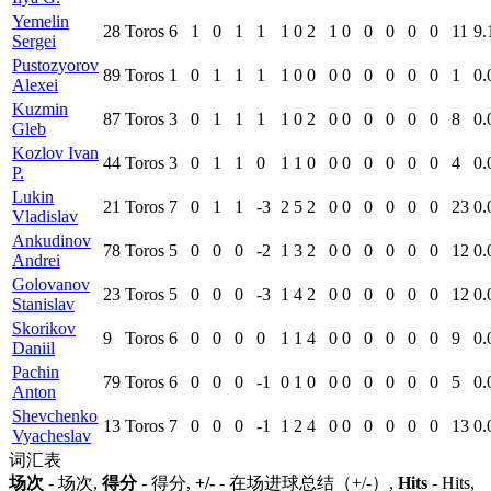
Yemelin
28
Toros
6
1
0
1
1
1
0
2
1
0
0
0
0
0
11
9.
Sergei
Pustozyorov
89
Toros
1
0
1
1
1
1
0
0
0
0
0
0
0
0
1
0.
Alexei
Kuzmin
87
Toros
3
0
1
1
1
1
0
2
0
0
0
0
0
0
8
0.
Gleb
Kozlov Ivan
44
Toros
3
0
1
1
0
1
1
0
0
0
0
0
0
0
4
0.
P.
Lukin
21
Toros
7
0
1
1
-3
2
5
2
0
0
0
0
0
0
23
0.
Vladislav
Ankudinov
78
Toros
5
0
0
0
-2
1
3
2
0
0
0
0
0
0
12
0.
Andrei
Golovanov
23
Toros
5
0
0
0
-3
1
4
2
0
0
0
0
0
0
12
0.
Stanislav
Skorikov
9
Toros
6
0
0
0
0
1
1
4
0
0
0
0
0
0
9
0.
Daniil
Pachin
79
Toros
6
0
0
0
-1
0
1
0
0
0
0
0
0
0
5
0.
Anton
Shevchenko
13
Toros
7
0
0
0
-1
1
2
4
0
0
0
0
0
0
13
0.
Vyacheslav
词汇表
场次
- 场次,
得分
- 得分,
+/-
- 在场进球总结（+/-）,
Hits
- Hits,