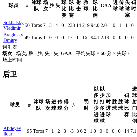
冰球
场
球
球
射
救
球
进
传
失
罚
球员
胜
失
#
GAA
队
次
比
比
击
球
比
球
球
球
时
赛
赛
例
塞
Sokhatsky
50
Toros
7
3
4
0
233
14
219
94.0
2.01
0
1
1
0
Vladimir
Braginsky
49
Toros
1
0
0
0
17
1
16
94.1
2.19
0
0
0
0
Dmitry
词汇表
场次
- 场次,
胜
- 胜,
失
- 失,
GAA
- 平均失球 = 60 分 × 失球 /
场上时间
后卫
以
以
进
多
少
加
罚
球
冰球
场
进
传
得
罚
打
打
时
胜
胜
球
射
球员
#
+/-
队
次
球
球
分
时
少
多
进
球
球
比
门
进
进
球
赛
比
球
球
例
Abdeyev
95
Toros
7
1
2
3
-3
3
6
2
1
0
0
0
0
0
14
7.1
Ildar