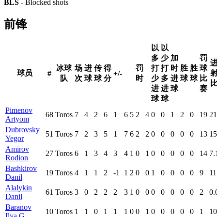
BLS
- Blocked shots
前锋
以
以
多
少
加
罚
冰球
场
进
传
得
罚
打
打
时
胜
胜
球
球员
#
+/-
队
次
球
球
分
时
少
多
进
球
球
比
进
进
球
赛
球
球
Pimenov
68
Toros
7
4
2
6
1
6
5
2
4
0
0
1
2
0
19
21
Artyom
Dubrovsky
51
Toros
7
2
3
5
1
7
6
2
2
0
0
0
0
0
13
15
Yegor
Amirov
27
Toros
6
1
3
4
3
4
1
0
1
0
0
0
0
0
14
7.
Rodion
Bashkirov
19
Toros
4
1
1
2
-1
1
2
0
0
1
0
0
0
0
9
11
Danil
Alalykin
61
Toros
3
0
2
2
2
3
1
0
0
0
0
0
0
0
2
0.
Danil
Baranov
10
Toros
1
1
0
1
1
1
0
0
1
0
0
0
0
0
1
10
Ilya G.