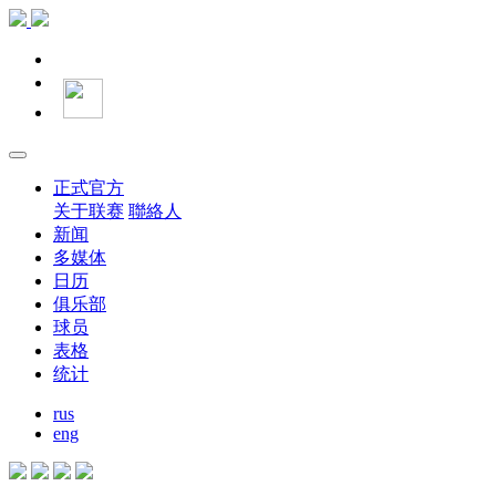
正式官方
关于联赛
聯絡人
新闻
多媒体
日历
俱乐部
球员
表格
统计
rus
eng