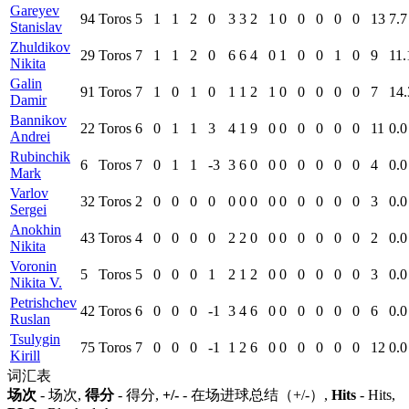
Gareyev
94
Toros
5
1
1
2
0
3
3
2
1
0
0
0
0
0
13
7.7
Stanislav
Zhuldikov
29
Toros
7
1
1
2
0
6
6
4
0
1
0
0
1
0
9
11.
Nikita
Galin
91
Toros
7
1
0
1
0
1
1
2
1
0
0
0
0
0
7
14.
Damir
Bannikov
22
Toros
6
0
1
1
3
4
1
9
0
0
0
0
0
0
11
0.0
Andrei
Rubinchik
6
Toros
7
0
1
1
-3
3
6
0
0
0
0
0
0
0
4
0.0
Mark
Varlov
32
Toros
2
0
0
0
0
0
0
0
0
0
0
0
0
0
3
0.0
Sergei
Anokhin
43
Toros
4
0
0
0
0
2
2
0
0
0
0
0
0
0
2
0.0
Nikita
Voronin
5
Toros
5
0
0
0
1
2
1
2
0
0
0
0
0
0
3
0.0
Nikita V.
Petrishchev
42
Toros
6
0
0
0
-1
3
4
6
0
0
0
0
0
0
6
0.0
Ruslan
Tsulygin
75
Toros
7
0
0
0
-1
1
2
6
0
0
0
0
0
0
12
0.0
Kirill
词汇表
场次
- 场次,
得分
- 得分,
+/-
- 在场进球总结（+/-）,
Hits
- Hits,