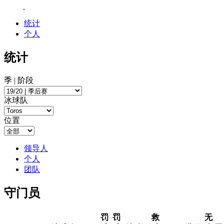
统计
个人
统计
季 | 阶段
冰球队
位置
领导人
个人
团队
守门员
罚
罚
救
无