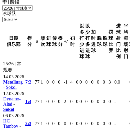
季 | 阶段
冰球队
以
以
进
平
多
少
加
罚
球
均
日期
得
场
进
传
得
罚
打
打
时
胜
胜
球
射
每
#
+/-
俱乐部
分
次
球
球
分
时
少
多
进
球
球
比
门
场
进
进
球
赛
比
射
球
球
例
门
25/26 | 常
规赛
14.03.2026
Metallurg
7:2
77
1
0
0
0
-1
4
0
0
0
0
0
0
3
0.0
-
Sokol
12.03.2026
Dynamo-
1:4
77
1
0
0
0
2
0
0
0
0
0
0
0
0
-
Altai
-
Sokol
06.03.2026
HC
2:3
77
1
0
0
0
0
0
0
0
0
0
0
0
0
-
Tambov
-