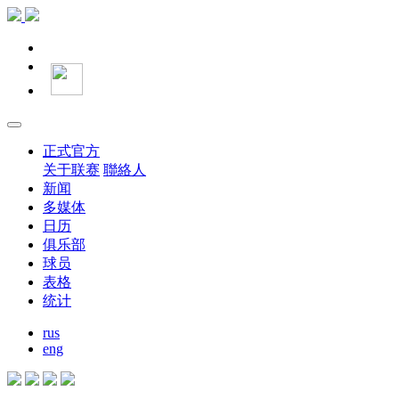
正式官方
关于联赛
聯絡人
新闻
多媒体
日历
俱乐部
球员
表格
统计
rus
eng