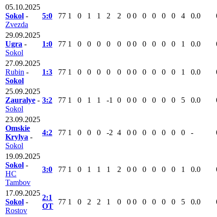
05.10.2025
Sokol
-
5:0
77
1
0
1
1
2
2
0
0
0
0
0
0
4
0.0
Zvezda
29.09.2025
Ugra
-
1:0
77
1
0
0
0
0
0
0
0
0
0
0
0
1
0.0
Sokol
27.09.2025
Rubin
-
1:3
77
1
0
0
0
0
0
0
0
0
0
0
0
1
0.0
Sokol
25.09.2025
Zauralye
-
3:2
77
1
0
1
1
-1
0
0
0
0
0
0
0
5
0.0
Sokol
23.09.2025
Omskie
4:2
77
1
0
0
0
-2
4
0
0
0
0
0
0
0
-
Krylya
-
Sokol
19.09.2025
Sokol
-
3:0
77
1
0
1
1
1
2
0
0
0
0
0
0
1
0.0
HC
Tambov
17.09.2025
2:1
Sokol
-
77
1
0
2
2
1
0
0
0
0
0
0
0
5
0.0
ОТ
Rostov