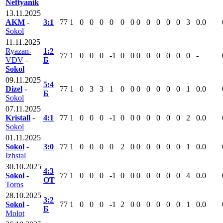
Neftyanik
13.11.2025
AKM
-
3:1
77
1
0
0
0
0
0
0
0
0
0
0
0
3
0.0
Sokol
11.11.2025
Ryazan-
1:2
77
1
0
0
0
-1
0
0
0
0
0
0
0
0
-
VDV
-
Б
Sokol
09.11.2025
5:4
Dizel
-
77
1
0
3
3
1
0
0
0
0
0
0
0
1
0.0
Б
Sokol
07.11.2025
Kristall
-
4:1
77
1
0
0
0
-1
0
0
0
0
0
0
0
2
0.0
Sokol
01.11.2025
Sokol
-
3:0
77
1
0
0
0
0
2
0
0
0
0
0
0
1
0.0
Izhstal
30.10.2025
4:3
Sokol
-
77
1
0
0
0
-1
0
0
0
0
0
0
0
4
0.0
ОТ
Toros
28.10.2025
3:2
Sokol
-
77
1
0
0
0
-1
2
0
0
0
0
0
0
1
0.0
Б
Molot