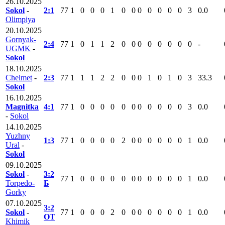
26.10.2025
Sokol
-
2:1
77
1
0
0
0
1
0
0
0
0
0
0
0
3
0.0
Olimpiya
20.10.2025
Gornyak-
2:4
77
1
0
1
1
2
0
0
0
0
0
0
0
0
-
UGMK
-
Sokol
18.10.2025
Chelmet
-
2:3
77
1
1
1
2
2
0
0
0
1
0
1
0
3
33.3
Sokol
16.10.2025
Magnitka
4:1
77
1
0
0
0
0
0
0
0
0
0
0
0
3
0.0
-
Sokol
14.10.2025
Yuzhny
1:3
77
1
0
0
0
0
2
0
0
0
0
0
0
1
0.0
Ural
-
Sokol
09.10.2025
Sokol
-
3:2
77
1
0
0
0
0
0
0
0
0
0
0
0
1
0.0
Torpedo-
Б
Gorky
07.10.2025
3:2
Sokol
-
77
1
0
0
0
2
0
0
0
0
0
0
0
1
0.0
ОТ
Khimik