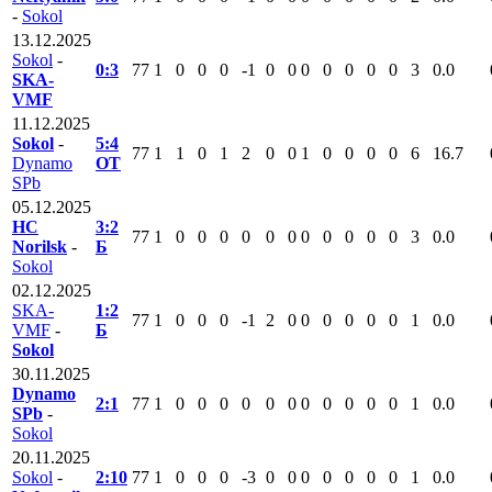
-
Sokol
13.12.2025
Sokol
-
0:3
77
1
0
0
0
-1
0
0
0
0
0
0
0
3
0.0
SKA-
VMF
11.12.2025
Sokol
-
5:4
77
1
1
0
1
2
0
0
1
0
0
0
0
6
16.7
Dynamo
ОТ
SPb
05.12.2025
HC
3:2
77
1
0
0
0
0
0
0
0
0
0
0
0
3
0.0
Norilsk
-
Б
Sokol
02.12.2025
SKA-
1:2
77
1
0
0
0
-1
2
0
0
0
0
0
0
1
0.0
VMF
-
Б
Sokol
30.11.2025
Dynamo
2:1
77
1
0
0
0
0
0
0
0
0
0
0
0
1
0.0
SPb
-
Sokol
20.11.2025
Sokol
-
2:10
77
1
0
0
0
-3
0
0
0
0
0
0
0
1
0.0