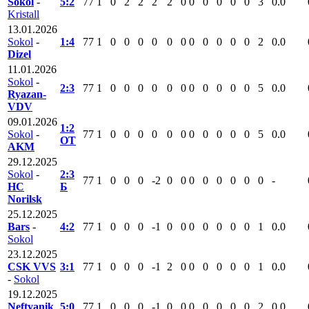
Sokol
-
5:2
77
1
0
2
2
2
2
0
0
0
0
0
0
3
0.0
Kristall
13.01.2026
Sokol
-
1:4
77
1
0
0
0
0
0
0
0
0
0
0
0
2
0.0
Dizel
11.01.2026
Sokol
-
2:3
77
1
0
0
0
0
0
0
0
0
0
0
0
5
0.0
Ryazan-
VDV
09.01.2026
1:2
Sokol
-
77
1
0
0
0
0
0
0
0
0
0
0
0
5
0.0
ОТ
AKM
29.12.2025
Sokol
-
2:3
77
1
0
0
0
-2
0
0
0
0
0
0
0
0
-
HC
Б
Norilsk
25.12.2025
Bars
-
4:2
77
1
0
0
0
-1
0
0
0
0
0
0
0
1
0.0
Sokol
23.12.2025
CSK VVS
3:1
77
1
0
0
0
-1
2
0
0
0
0
0
0
1
0.0
-
Sokol
19.12.2025
Neftyanik
5:0
77
1
0
0
0
-1
0
0
0
0
0
0
0
2
0.0