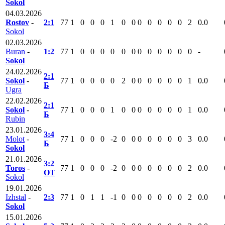
Sokol
04.03.2026
Rostov
-
2:1
77
1
0
0
0
1
0
0
0
0
0
0
0
2
0.0
Sokol
02.03.2026
Buran
-
1:2
77
1
0
0
0
0
0
0
0
0
0
0
0
0
-
Sokol
24.02.2026
2:1
Sokol
-
77
1
0
0
0
0
2
0
0
0
0
0
0
1
0.0
Б
Ugra
22.02.2026
2:1
Sokol
-
77
1
0
0
0
1
0
0
0
0
0
0
0
1
0.0
Б
Rubin
23.01.2026
3:4
Molot
-
77
1
0
0
0
-2
0
0
0
0
0
0
0
3
0.0
Б
Sokol
21.01.2026
3:2
Toros
-
77
1
0
0
0
-2
0
0
0
0
0
0
0
2
0.0
ОТ
Sokol
19.01.2026
Izhstal
-
2:3
77
1
0
1
1
-1
0
0
0
0
0
0
0
2
0.0
Sokol
15.01.2026