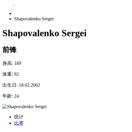
Shapovalenko Sergei
Shapovalenko Sergei
前锋
身高:
189
体重:
92
出生日:
18.02.2002
年龄:
24
统计
比赛