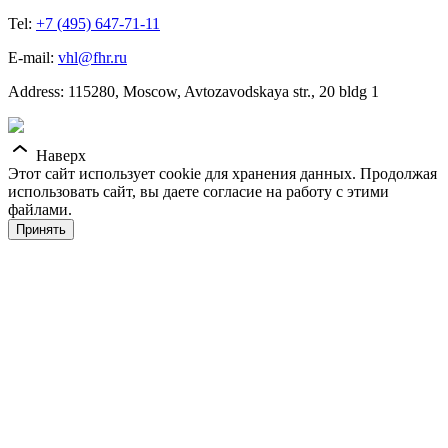
Tel:
+7 (495) 647-71-11
E-mail:
vhl@fhr.ru
Address: 115280, Moscow, Avtozavodskaya str., 20 bldg 1
Наверх
Этот сайт использует cookie для хранения данных. Продолжая
использовать сайт, вы даете согласие на работу с этими
файлами.
Принять