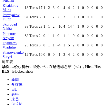
Mikhail
Khaidarov
18
Toros
17
1
2
3
0
4
4
2
1
0
0
0
0
0
Marat
Permyakov
94
Toros
6
1
1
2
2
3
1
0
1
0
0
0
1
0
Filipp
Skoropad
38
Toros
23
1
1
2
-10
4
14
4
1
0
0
0
0
0
Nikita
Pimenov
68
Toros
2
0
1
1
0
1
1
0
0
0
0
0
0
0
Artyom
Dyukarev
25
Toros
8
0
1
1
-4
1
5
2
0
0
0
0
0
0
Vladislav
Shapovalenko
12
Toros
19
0
0
0
-1
3
4
2
0
0
0
0
0
0
Sergei
词汇表
场次
- 场次,
得分
- 得分,
+/-
- 在场进球总结（+/-）,
Hits
- Hits,
BLS
- Blocked shots
新闻
多媒体
日历
表格
球员
俱乐部