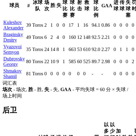
冰球
场
球
球
射
救
球
进
传
失
球员
胜
失
#
GAA
队
次
比
比
击
球
比
球
球
球
赛
赛
例
塞
Kuleshov
39
Toros
2
1
0
0
17
1
16
94.1
0.86
0
0
0
0
Alexander
Braginsky
49
Toros
6
2
4
0
160
12
148
92.5
2.21
0
0
0
0
Dmitry
Vyazovoi
35
Toros
24
14
8
1
663
53
610
92.0
2.27
0
1
1
0
Semyon
Dubrovsky
80
Toros
22
10
9
1
585
60
525
89.7
2.98
0
0
0
2
Georgy
Shmakov
81
Toros
0
0
0
0
0
0
0
-
-
0
0
0
0
Shamil
词汇表
场次
- 场次,
胜
- 胜,
失
- 失,
GAA
- 平均失球 = 60 分 × 失球 /
场上时间
后卫
以
以
多
少
加