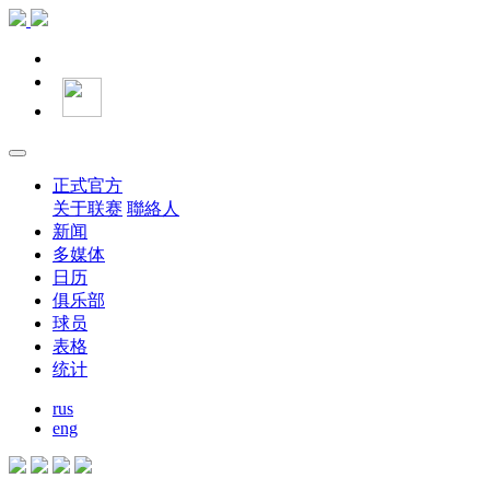
正式官方
关于联赛
聯絡人
新闻
多媒体
日历
俱乐部
球员
表格
统计
rus
eng