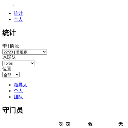
统计
个人
统计
季 | 阶段
冰球队
位置
领导人
个人
团队
守门员
罚
罚
救
无