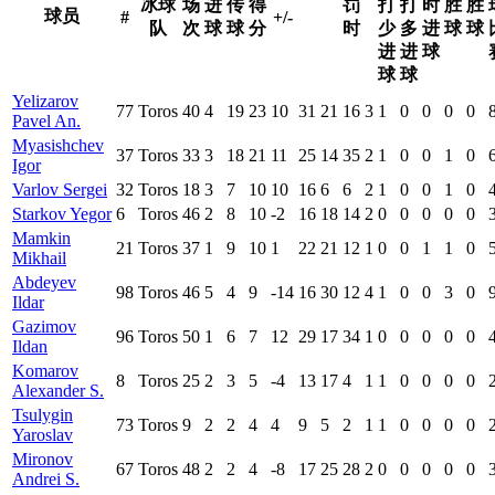
冰球
场
进
传
得
罚
打
打
时
胜
胜
球员
#
+/-
队
次
球
球
分
时
少
多
进
球
球
进
进
球
球
球
Yelizarov
77
Toros
40
4
19
23
10
31
21
16
3
1
0
0
0
0
Pavel An.
Myasishchev
37
Toros
33
3
18
21
11
25
14
35
2
1
0
0
1
0
Igor
Varlov Sergei
32
Toros
18
3
7
10
10
16
6
6
2
1
0
0
1
0
Starkov Yegor
6
Toros
46
2
8
10
-2
16
18
14
2
0
0
0
0
0
Mamkin
21
Toros
37
1
9
10
1
22
21
12
1
0
0
1
1
0
Mikhail
Abdeyev
98
Toros
46
5
4
9
-14
16
30
12
4
1
0
0
3
0
Ildar
Gazimov
96
Toros
50
1
6
7
12
29
17
34
1
0
0
0
0
0
Ildan
Komarov
8
Toros
25
2
3
5
-4
13
17
4
1
1
0
0
0
0
Alexander S.
Tsulygin
73
Toros
9
2
2
4
4
9
5
2
1
1
0
0
0
0
Yaroslav
Mironov
67
Toros
48
2
2
4
-8
17
25
28
2
0
0
0
0
0
Andrei S.