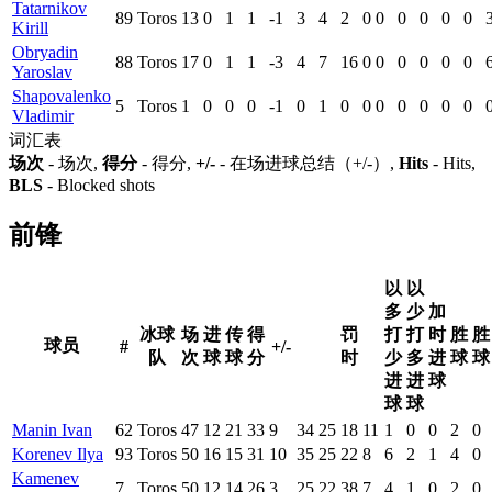
Tatarnikov
89
Toros
13
0
1
1
-1
3
4
2
0
0
0
0
0
0
Kirill
Obryadin
88
Toros
17
0
1
1
-3
4
7
16
0
0
0
0
0
0
Yaroslav
Shapovalenko
5
Toros
1
0
0
0
-1
0
1
0
0
0
0
0
0
0
Vladimir
词汇表
场次
- 场次,
得分
- 得分,
+/-
- 在场进球总结（+/-）,
Hits
- Hits,
BLS
- Blocked shots
前锋
以
以
多
少
加
冰球
场
进
传
得
罚
打
打
时
胜
胜
球员
#
+/-
队
次
球
球
分
时
少
多
进
球
球
进
进
球
球
球
Manin Ivan
62
Toros
47
12
21
33
9
34
25
18
11
1
0
0
2
0
Korenev Ilya
93
Toros
50
16
15
31
10
35
25
22
8
6
2
1
4
0
Kamenev
7
Toros
50
12
14
26
3
25
22
38
7
4
1
0
2
0