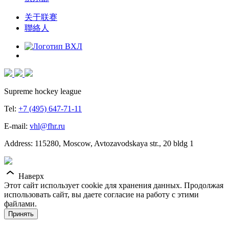
关于联赛
聯絡人
Supreme hockey league
Tel:
+7 (495) 647-71-11
E-mail:
vhl@fhr.ru
Address: 115280, Moscow, Avtozavodskaya str., 20 bldg 1
Наверх
Этот сайт использует cookie для хранения данных. Продолжая
использовать сайт, вы даете согласие на работу с этими
файлами.
Принять