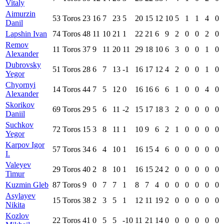
Vitaly
Aimurzin
53
Toros
23
16
7
23
5
20
15
12
10
5
1
1
4
0
Danil
Lapshin Ivan
74
Toros
48
11
10
21
1
22
21
6
9
2
0
0
2
0
Remov
11
Toros
37
9
11
20
11
29
18
10
6
3
0
0
1
0
Alexander
Dubrovsky
51
Toros
28
6
7
13
-1
16
17
12
4
2
0
0
1
0
Yegor
Chyornyi
14
Toros
44
7
5
12
0
16
16
6
6
1
0
0
4
0
Alexander
Skorikov
69
Toros
29
5
6
11
-2
15
17
18
3
2
0
0
0
0
Daniil
Suchkov
72
Toros
15
3
8
11
1
10
9
6
2
1
0
0
0
0
Yegor
Karpov Igor
57
Toros
34
6
4
10
1
16
15
4
6
0
0
0
0
0
I.
Valeyev
29
Toros
40
2
8
10
1
16
15
24
2
0
0
0
0
0
Timur
Kuzmin Gleb
87
Toros
9
0
7
7
1
8
7
4
0
0
0
0
0
0
Asylayev
15
Toros
38
2
3
5
1
12
11
19
2
0
0
0
0
0
Nikita
Kozlov
22
Toros
41
0
5
5
-10
11
21
14
0
0
0
0
0
0