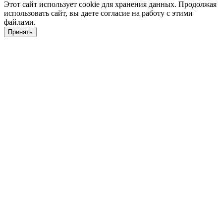
Этот сайт использует cookie для хранения данных. Продолжая
использовать сайт, вы даете согласие на работу с этими
файлами.
Принять