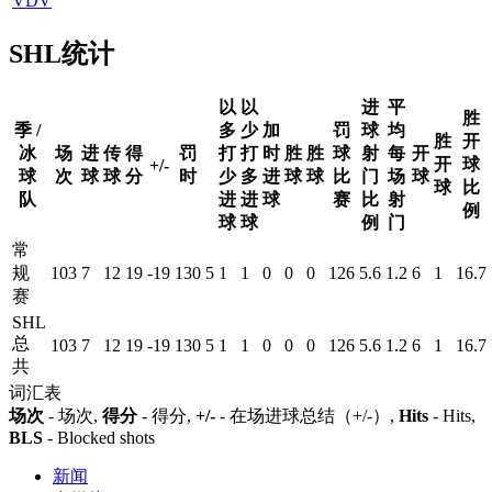
VDV
SHL统计
以
以
进
平
胜
季 /
多
少
加
罚
球
均
胜
开
冰
场
进
传
得
罚
打
打
时
胜
胜
球
射
每
开
开
球
+/-
球
次
球
球
分
时
少
多
进
球
球
比
门
场
球
球
比
队
进
进
球
赛
比
射
例
球
球
例
门
常
规
103
7
12
19
-19
130
5
1
1
0
0
0
126
5.6
1.2
6
1
16.7
赛
SHL
总
103
7
12
19
-19
130
5
1
1
0
0
0
126
5.6
1.2
6
1
16.7
共
词汇表
场次
- 场次,
得分
- 得分,
+/-
- 在场进球总结（+/-）,
Hits
- Hits,
BLS
- Blocked shots
新闻