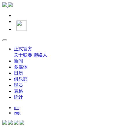
正式官方
关于联赛
聯絡人
新闻
多媒体
日历
俱乐部
球员
表格
统计
rus
eng