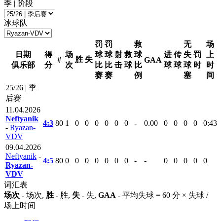
季 | 阶段
冰球队
罚
罚
救
无
场
日期
得
场
球
球
射
救
球
进
传
失
罚
上
胜
失
#
GAA
俱乐部
分
次
比
比
击
球
比
球
球
球
时
时
赛
赛
例
塞
间
25/26 | 季
后赛
11.04.2026
Neftyanik
4:3
80
1
0
0
0
0
0
0
-
0.00
0
0
0
0
0:43
-
Ryazan-
VDV
09.04.2026
Neftyanik
-
4:5
80
0
0
0
0
0
0
0
-
-
0
0
0
0
0
Ryazan-
VDV
词汇表
场次
- 场次,
胜
- 胜,
失
- 失,
GAA
- 平均失球 = 60 分 × 失球 /
场上时间