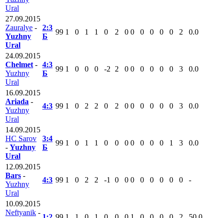
Ural
27.09.2015
Zauralye
-
2:3
99
1
0
1
1
0
2
0
0
0
0
0
0
2
0.0
Yuzhny
Б
Ural
24.09.2015
Chelmet
-
4:3
99
1
0
0
0
-2
2
0
0
0
0
0
0
3
0.0
Yuzhny
Б
Ural
16.09.2015
Ariada
-
4:3
99
1
0
2
2
0
2
0
0
0
0
0
0
3
0.0
Yuzhny
Ural
14.09.2015
HC Sarov
3:4
99
1
0
1
1
0
0
0
0
0
0
0
1
3
0.0
-
Yuzhny
Б
Ural
12.09.2015
Bars
-
4:3
99
1
0
2
2
-1
0
0
0
0
0
0
0
0
-
Yuzhny
Ural
10.09.2015
Neftyanik
-
1:2
99
1
1
0
1
0
0
0
1
0
0
0
0
2
50.0