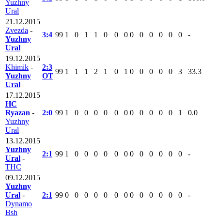
Yuzhny
Ural
21.12.2015
Zvezda
-
3:4
99
1
0
1
1
0
0
0
0
0
0
0
0
0
-
Yuzhny
Ural
19.12.2015
Khimik
-
2:3
99
1
1
1
2
1
0
1
0
0
0
0
0
3
33.3
Yuzhny
ОТ
Ural
17.12.2015
HC
Ryazan
-
2:0
99
1
0
0
0
0
0
0
0
0
0
0
0
1
0.0
Yuzhny
Ural
13.12.2015
Yuzhny
2:1
99
1
0
0
0
0
0
0
0
0
0
0
0
0
-
Ural
-
THC
09.12.2015
Yuzhny
Ural
-
2:1
99
0
0
0
0
0
0
0
0
0
0
0
0
0
-
Dynamo
Bsh