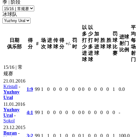
季 | 阶段
冰球队
以
以
平
多
少
加
罚
均
进球
日期
得
场
进
传
得
罚
打
打
时
胜
胜
球
每
射门
#
+/-
俱乐部
分
次
球
球
分
时
少
多
进
球
球
比
场
比例
进
进
球
赛
射
球
球
门
15/16 | 常
规赛
21.01.2016
Kristall
-
1:9
99
1
0
0
0
0
0
0
0
0
0
0
0
1
0.0
Yuzhny
Ural
11.01.2016
Yuzhny
4:1
99
1
0
0
0
0
0
0
0
0
0
0
0
0
-
Ural
-
Sokol
23.12.2015
Buran
-
3:2
99
1
1
0
1
0
0
0
1
0
0
0
0
1
100.0