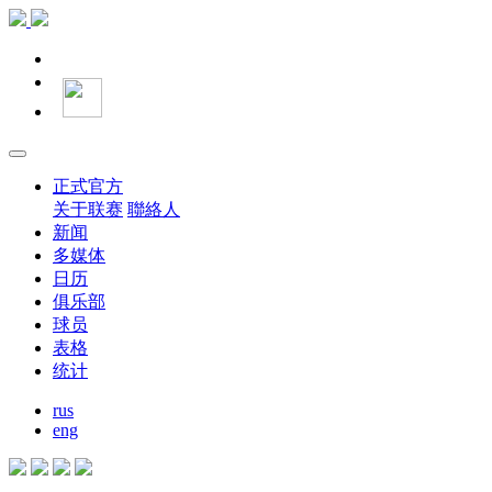
正式官方
关于联赛
聯絡人
新闻
多媒体
日历
俱乐部
球员
表格
统计
rus
eng