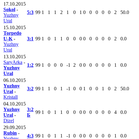
17.10.2015
Sokol
-
5:3
99
1
1
1
2
1
0
1
0
0
0
0
0
2
50.0
Yuzhny
Ural
15.10.2015
Torpedo
U-K
-
3:1
99
1
0
1
1
0
0
0
0
0
0
0
0
2
0.0
Yuzhny
Ural
13.10.2015
SaryArka
-
1:2
99
1
0
0
0
-1
2
0
0
0
0
0
0
1
0.0
Yuzhny
Ural
06.10.2015
Yuzhny
3:2
99
1
1
0
1
-1
0
0
1
0
0
1
0
2
50.0
Ural
-
Kristall
04.10.2015
Yuzhny
3:2
99
1
0
1
1
0
0
0
0
0
0
0
0
4
0.0
Ural
-
Б
Dizel
29.09.2015
Rubin
-
4:3
99
1
0
1
1
-1
0
0
0
0
0
0
0
1
0.0
Yuzhny