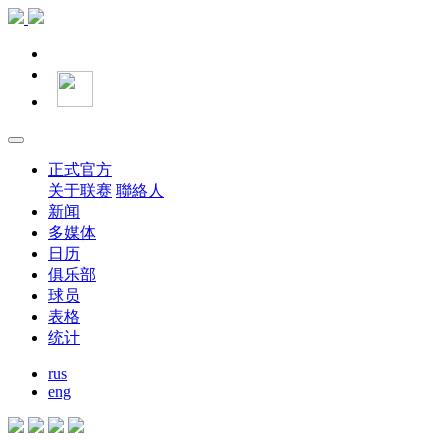
正式官方
关于联赛
聯絡人
新闻
多媒体
日历
俱乐部
球员
表格
统计
rus
eng