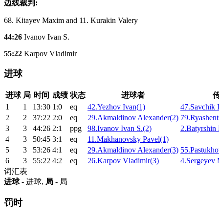
边线裁判:
68. Kitayev Maxim and 11. Kurakin Valery
44:26
Ivanov Ivan S.
55:22
Karpov Vladimir
进球
进球
局
时间
成绩
状态
进球者
1
1
13:30
1:0
eq
42.Yezhov Ivan(1)
47.Savchik 
2
2
37:22
2:0
eq
29.Akmaldinov Alexander(2)
79.Ryashent
3
3
44:26
2:1
ppg
98.Ivanov Ivan S.(2)
2.Batyrshin 
4
3
50:45
3:1
eq
11.Makhanovsky Pavel(1)
5
3
53:26
4:1
eq
29.Akmaldinov Alexander(3)
55.Pastukho
6
3
55:22
4:2
eq
26.Karpov Vladimir(3)
4.Sergeyev 
词汇表
进球
- 进球,
局
- 局
罚时