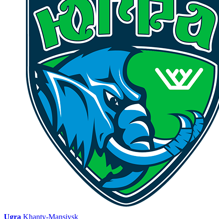
Ugra
Khanty-Mansiysk