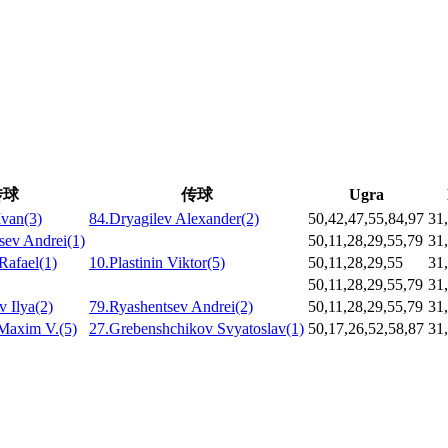
传球
传球
Ugra
Ivan(3)
84.Dryagilev Alexander(2)
50,42,47,55,84,97
31
sev Andrei(1)
50,11,28,29,55,79
31
Rafael(1)
10.Plastinin Viktor(5)
50,11,28,29,55
31,
50,11,28,29,55,79
31
v Ilya(2)
79.Ryashentsev Andrei(2)
50,11,28,29,55,79
31,
Maxim V.(5)
27.Grebenshchikov Svyatoslav(1)
50,17,26,52,58,87
31,