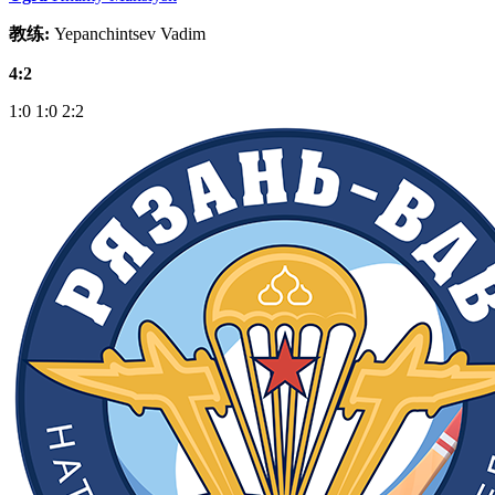
教练:
Yepanchintsev Vadim
4:2
1:0
1:0
2:2