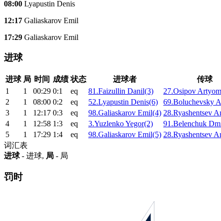
08:00
Lyapustin Denis
12:17
Galiaskarov Emil
17:29
Galiaskarov Emil
进球
进球
局
时间
成绩
状态
进球者
传球
1
1
00:29
0:1
eq
81.Faizullin Danil(3)
27.Osipov Artyom
2
1
08:00
0:2
eq
52.Lyapustin Denis(6)
69.Boluchevsky A
3
1
12:17
0:3
eq
98.Galiaskarov Emil(4)
28.Ryashentsev An
4
1
12:58
1:3
eq
3.Yuzlenko Yegor(2)
91.Belenchuk Dmi
5
1
17:29
1:4
eq
98.Galiaskarov Emil(5)
28.Ryashentsev An
词汇表
进球
- 进球,
局
- 局
罚时