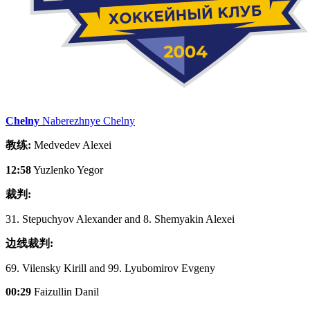
Chelny
Naberezhnye Chelny
教练:
Medvedev Alexei
12:58
Yuzlenko Yegor
裁判:
31. Stepuchyov Alexander and 8. Shemyakin Alexei
边线裁判:
69. Vilensky Kirill and 99. Lyubomirov Evgeny
00:29
Faizullin Danil