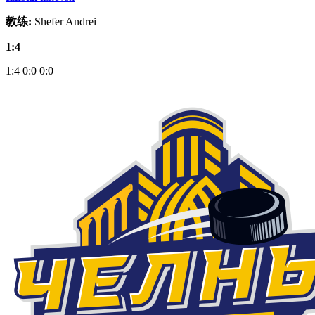
教练:
Shefer Andrei
1:4
1:4
0:0
0:0