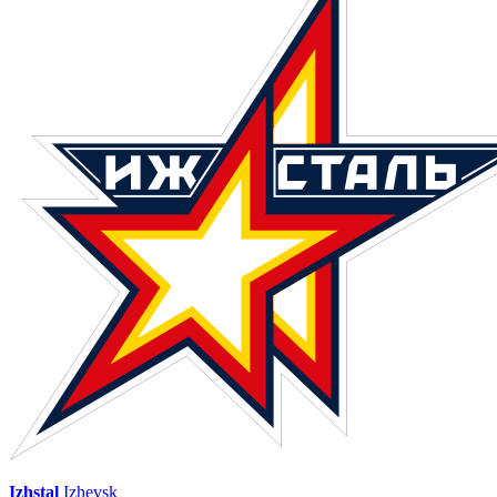
Izhstal
Izhevsk