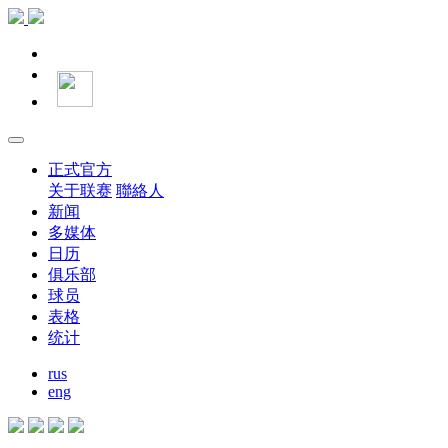
正式官方
关于联赛
聯絡人
新闻
多媒体
日历
俱乐部
球员
表格
统计
rus
eng