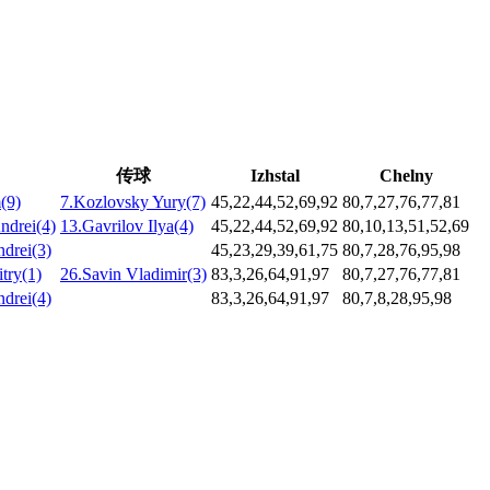
传球
Izhstal
Chelny
(9)
7.Kozlovsky Yury(7)
45,22,44,52,69,92
80,7,27,76,77,81
ndrei(4)
13.Gavrilov Ilya(4)
45,22,44,52,69,92
80,10,13,51,52,69
drei(3)
45,23,29,39,61,75
80,7,28,76,95,98
try(1)
26.Savin Vladimir(3)
83,3,26,64,91,97
80,7,27,76,77,81
drei(4)
83,3,26,64,91,97
80,7,8,28,95,98