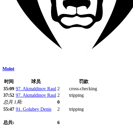
Molot
时间
球员
罚款
35:09
97. Akmaldinov Raul
2
cross-checking
37:52
97. Akmaldinov Raul
2
tripping
总共 1局:
0
55:47
91. Golubev Denis
2
tripping
总共:
6