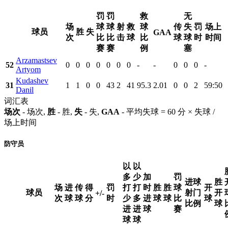
罚
罚
救
无
场
球
球
射
救
球
传
失
罚
场上
球员
胜
失
GAA
次
比
比
击
球
比
球
球
时
时间
赛
赛
例
塞
Arzamastsev
52
0
0
0
0
0
0
0
-
-
0
0
0
-
Artyom
Kudashev
31
1
1
0
0
43
2
41
95.3
2.01
0
0
2
59:50
Danil
词汇表
场次
- 场次,
胜
- 胜,
失
- 失,
GAA
- 平均失球 = 60 分 × 失球 /
场上时间
防守员
以
以
多
少
加
罚
进球
胜
场
进
传
得
罚
打
打
时
胜
胜
球
开
球员
射门
开
+/-
次
球
球
分
时
少
多
进
球
球
比
球
比例
球
进
进
球
赛
球
球