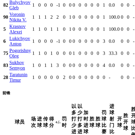
Bulychyov
82
1
0
0
0
-1
0
0
0
0
0
0
0
1
0.0
0
0
-
Gleb
Voronin
90
1
1
1
2
2
0
1
0
0
0
0
0
1
100.0
0
0
-
Nikita V.
Krasnov
5
1
1
0
1
1
0
1
0
0
0
0
0
1
100.0
0
0
-
Alexei
Lukichyov
6
1
0
0
0
-1
0
0
0
0
0
0
0
3
0.0
0
0
-
Anton
Pogorishny
75
1
1
0
1
0
0
0
1
0
0
0
0
3
33.3
0
0
-
Oleg
Sukhov
83
1
0
1
1
3
0
0
0
0
0
0
0
4
0.0
0
0
-
Semyon
Taratunin
28
1
0
0
0
0
2
0
0
0
0
0
0
0
-
0
0
-
Timur
前锋
以
以
进
多
少
加
罚
球
胜
场
进
传
得
罚
打
打
时
胜
胜
球
射
开
球员
开
+/-
次
球
球
分
时
少
多
进
球
球
比
门
球
球
进
进
球
赛
比