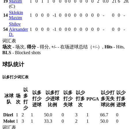
19
Maxim
1
0
1
1
0
0
0
0
0
0
0
0
2
0.0
21
6
28
(C)
Sklokin
14
1
0
0
0
-1
0
0
0
0
0
0
0
0
-
0
0
-
Maxim
Shilov
54
Alexander
1
0
0
0
-1
0
0
0
0
0
0
0
0
-
0
0
-
D.
词汇表
场次
- 场次,
得分
- 得分,
+/-
- 在场进球总结（+/-）,
Hits
- Hits,
BLS
- Blocked shots
球队统计
以多打少词汇表
以
以多
以多打
以多
以少
以少打
以少
冰球
场
多
打少
少进球
打少
打多
多无失
打多
PPGA
队
次
打
进球
比例
失球
次
球比例
进球
少
Dizel
1
2
1
50.0
0
3
1
66.7
0
Molot
1
3
1
33.3
0
2
1
50.0
0
词汇表