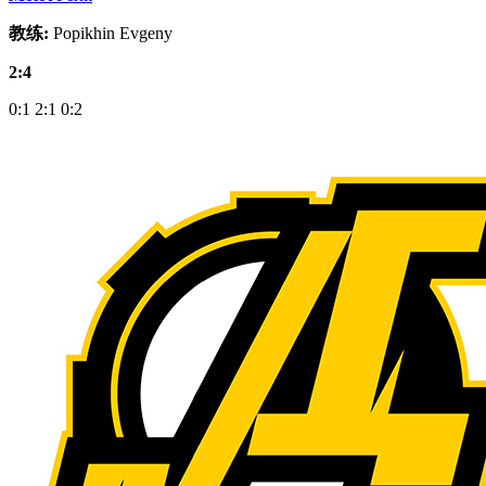
教练:
Popikhin Evgeny
2:4
0:1
2:1
0:2