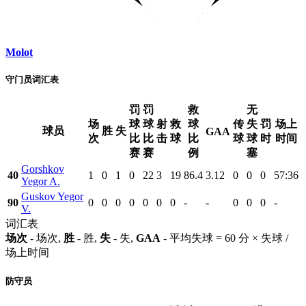
Molot
守门员词汇表
罚
罚
救
无
场
球
球
射
救
球
传
失
罚
场上
球员
胜
失
GAA
次
比
比
击
球
比
球
球
时
时间
赛
赛
例
塞
Gorshkov
40
1
0
1
0
22
3
19
86.4
3.12
0
0
0
57:36
Yegor A.
Guskov Yegor
90
0
0
0
0
0
0
0
-
-
0
0
0
-
V.
词汇表
场次
- 场次,
胜
- 胜,
失
- 失,
GAA
- 平均失球 = 60 分 × 失球 /
场上时间
防守员