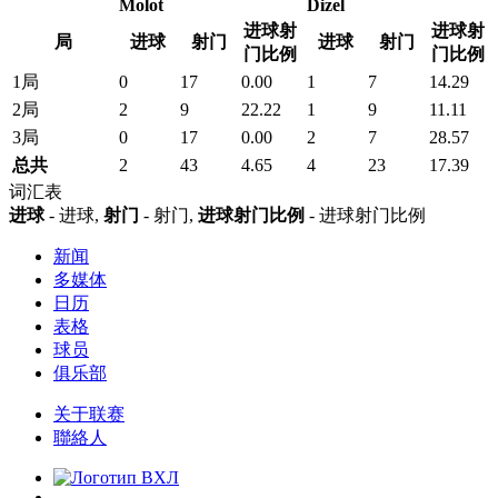
Molot
Dizel
进球射
进球射
局
进球
射门
进球
射门
门比例
门比例
1局
0
17
0.00
1
7
14.29
2局
2
9
22.22
1
9
11.11
3局
0
17
0.00
2
7
28.57
总共
2
43
4.65
4
23
17.39
词汇表
进球
- 进球,
射门
- 射门,
进球射门比例
- 进球射门比例
新闻
多媒体
日历
表格
球员
俱乐部
关于联赛
聯絡人