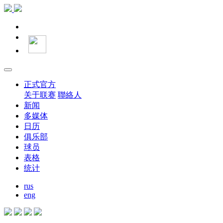
正式官方
关于联赛
聯絡人
新闻
多媒体
日历
俱乐部
球员
表格
统计
rus
eng