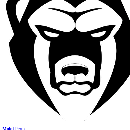
Molot
Perm