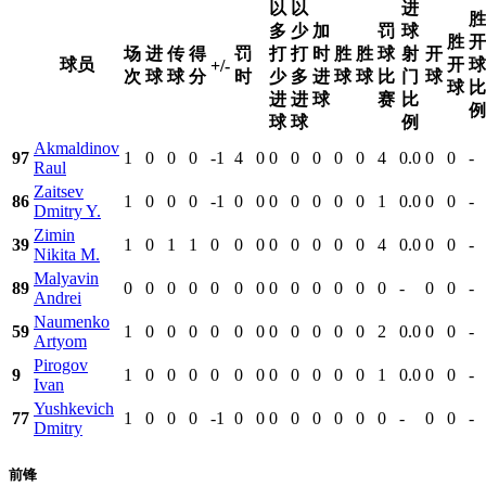
以
以
进
胜
多
少
加
罚
球
胜
开
场
进
传
得
罚
打
打
时
胜
胜
球
射
开
球员
开
球
+/-
次
球
球
分
时
少
多
进
球
球
比
门
球
球
比
进
进
球
赛
比
例
球
球
例
Akmaldinov
97
1
0
0
0
-1
4
0
0
0
0
0
0
4
0.0
0
0
-
Raul
Zaitsev
86
1
0
0
0
-1
0
0
0
0
0
0
0
1
0.0
0
0
-
Dmitry Y.
Zimin
39
1
0
1
1
0
0
0
0
0
0
0
0
4
0.0
0
0
-
Nikita M.
Malyavin
89
0
0
0
0
0
0
0
0
0
0
0
0
0
-
0
0
-
Andrei
Naumenko
59
1
0
0
0
0
0
0
0
0
0
0
0
2
0.0
0
0
-
Artyom
Pirogov
9
1
0
0
0
0
0
0
0
0
0
0
0
1
0.0
0
0
-
Ivan
Yushkevich
77
1
0
0
0
-1
0
0
0
0
0
0
0
0
-
0
0
-
Dmitry
前锋