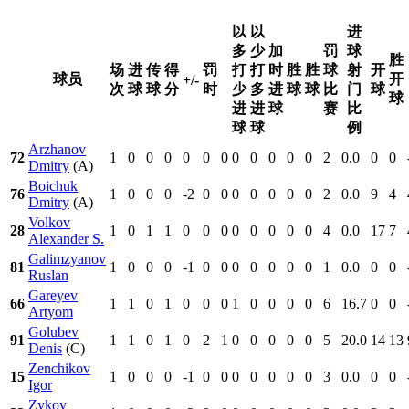
以
以
进
多
少
加
罚
球
胜
场
进
传
得
罚
打
打
时
胜
胜
球
射
开
球员
开
+/-
次
球
球
分
时
少
多
进
球
球
比
门
球
球
进
进
球
赛
比
球
球
例
Arzhanov
72
1
0
0
0
0
0
0
0
0
0
0
0
2
0.0
0
0
Dmitry
(A)
Boichuk
76
1
0
0
0
-2
0
0
0
0
0
0
0
2
0.0
9
4
Dmitry
(A)
Volkov
28
1
0
1
1
0
0
0
0
0
0
0
0
4
0.0
17
7
Alexander S.
Galimzyanov
81
1
0
0
0
-1
0
0
0
0
0
0
0
1
0.0
0
0
Ruslan
Gareyev
66
1
1
0
1
0
0
0
1
0
0
0
0
6
16.7
0
0
Artyom
Golubev
91
1
1
0
1
0
2
1
0
0
0
0
0
5
20.0
14
13
Denis
(C)
Zenchikov
15
1
0
0
0
-1
0
0
0
0
0
0
0
3
0.0
0
0
Igor
Zykov