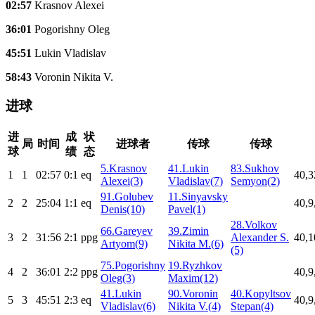
02:57
Krasnov Alexei
36:01
Pogorishny Oleg
45:51
Lukin Vladislav
58:43
Voronin Nikita V.
进球
进
成
状
局
时间
进球者
传球
传球
球
绩
态
5.Krasnov
41.Lukin
83.Sukhov
1
1
02:57
0:1
eq
40,3
Alexei(3)
Vladislav(7)
Semyon(2)
91.Golubev
11.Sinyavsky
2
2
25:04
1:1
eq
40,9
Denis(10)
Pavel(1)
28.Volkov
66.Gareyev
39.Zimin
3
2
31:56
2:1
ppg
Alexander S.
40,1
Artyom(9)
Nikita M.(6)
(5)
75.Pogorishny
19.Ryzhkov
4
2
36:01
2:2
ppg
40,9
Oleg(3)
Maxim(12)
41.Lukin
90.Voronin
40.Kopyltsov
5
3
45:51
2:3
eq
40,9
Vladislav(6)
Nikita V.(4)
Stepan(4)