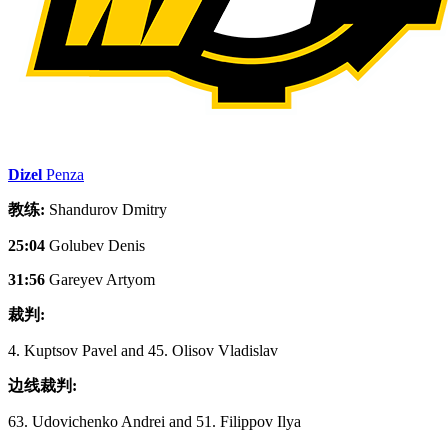
Dizel
Penza
教练:
Shandurov Dmitry
25:04
Golubev Denis
31:56
Gareyev Artyom
裁判:
4. Kuptsov Pavel and 45. Olisov Vladislav
边线裁判:
63. Udovichenko Andrei and 51. Filippov Ilya