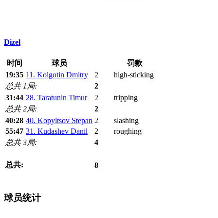
Dizel
时间
球员
罚款
19:35
11. Kolgotin Dmitry
2
high-sticking
总共 1局:
2
31:44
28. Taratunin Timur
2
tripping
总共 2局:
2
40:28
40. Kopyltsov Stepan
2
slashing
55:47
31. Kudashev Danil
2
roughing
总共 3局:
4
总共:
8
球员统计