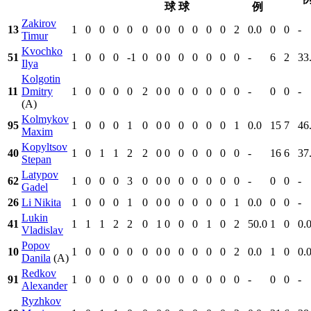
球
球
例
Zakirov
13
1
0
0
0
0
0
0
0
0
0
0
0
2
0.0
0
0
-
Timur
Kvochko
51
1
0
0
0
-1
0
0
0
0
0
0
0
0
-
6
2
33
Ilya
Kolgotin
11
Dmitry
1
0
0
0
0
2
0
0
0
0
0
0
0
-
0
0
-
(A)
Kolmykov
95
1
0
0
0
1
0
0
0
0
0
0
0
1
0.0
15
7
46
Maxim
Kopyltsov
40
1
0
1
1
2
2
0
0
0
0
0
0
0
-
16
6
37
Stepan
Latypov
62
1
0
0
0
3
0
0
0
0
0
0
0
0
-
0
0
-
Gadel
26
Li Nikita
1
0
0
0
1
0
0
0
0
0
0
0
1
0.0
0
0
-
Lukin
41
1
1
1
2
2
0
1
0
0
0
1
0
2
50.0
1
0
0.
Vladislav
Popov
10
1
0
0
0
0
0
0
0
0
0
0
0
2
0.0
1
0
0.
Danila
(A)
Redkov
91
1
0
0
0
0
0
0
0
0
0
0
0
0
-
0
0
-
Alexander
Ryzhkov