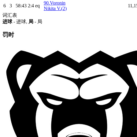
90.Voronin
6
3
58:43
2:4
eq
11,1
Nikita V.(2)
词汇表
进球
- 进球,
局
- 局
罚时