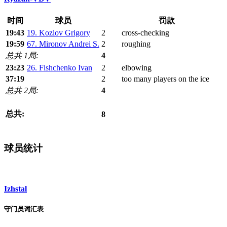
时间
球员
罚款
19:43
19. Kozlov Grigory
2
cross-checking
19:59
67. Mironov Andrei S.
2
roughing
总共 1局:
4
23:23
26. Fishchenko Ivan
2
elbowing
37:19
2
too many players on the ice
总共 2局:
4
总共:
8
球员统计
Izhstal
守门员词汇表