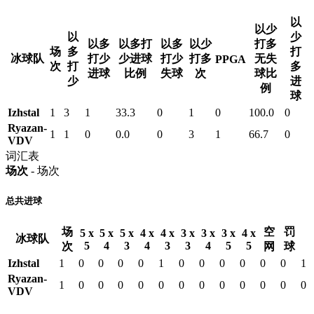
以
以少
以
少
以多
以多打
以多
以少
打多
场
多
打
冰球队
打少
少进球
打少
打多
无失
PPGA
次
打
多
进球
比例
失球
次
球比
少
进
例
球
Izhstal
1
3
1
33.3
0
1
0
100.0
0
Ryazan-
1
1
0
0.0
0
3
1
66.7
0
VDV
词汇表
场次
- 场次
总共进球
场
空
罚
5 x
5 x
5 x
4 x
4 x
3 x
3 x
3 x
4 x
冰球队
5
4
3
4
3
3
4
5
5
次
网
球
Izhstal
1
0
0
0
0
1
0
0
0
0
0
0
1
Ryazan-
1
0
0
0
0
0
0
0
0
0
0
0
0
VDV