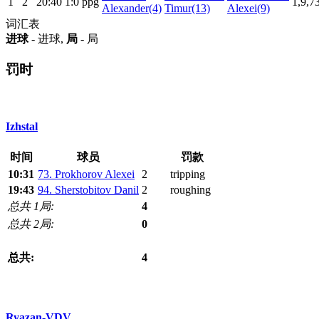
1
2
20:40
1:0
ppg
1,9,7
Alexander(4)
Timur(13)
Alexei(9)
词汇表
进球
- 进球,
局
- 局
罚时
Izhstal
时间
球员
罚款
10:31
73. Prokhorov Alexei
2
tripping
19:43
94. Sherstobitov Danil
2
roughing
总共 1局:
4
总共 2局:
0
总共:
4
Ryazan-VDV