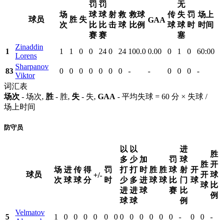
罚
罚
无
场
球
球
射
救
救球
传
失
罚
场上
球员
胜
失
GAA
次
比
比
击
球
比例
球
球
时
时间
赛
赛
塞
Zinaddin
1
1
1
0
0
24
0
24
100.0
0.00
0
1
0
60:00
Lorens
Sharpanov
83
0
0
0
0
0
0
0
-
-
0
0
0
-
Viktor
词汇表
场次
- 场次,
胜
- 胜,
失
- 失,
GAA
- 平均失球 = 60 分 × 失球 /
场上时间
防守员
以
以
进
胜
多
少
加
罚
球
胜
开
场
进
传
得
罚
打
打
时
胜
胜
球
射
开
球员
开
球
+/-
次
球
球
分
时
少
多
进
球
球
比
门
球
球
比
进
进
球
赛
比
例
球
球
例
Velmatov
5
1
0
0
0
0
0
0
0
0
0
0
0
0
-
0
0
-