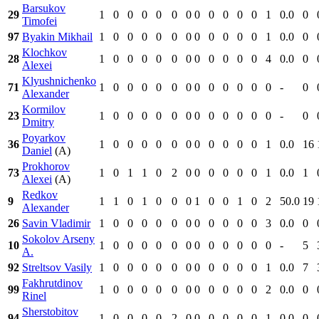
Barsukov
29
1
0
0
0
0
0
0
0
0
0
0
0
1
0.0
0
Timofei
97
Byakin Mikhail
1
0
0
0
0
0
0
0
0
0
0
0
1
0.0
0
Klochkov
28
1
0
0
0
0
0
0
0
0
0
0
0
4
0.0
0
Alexei
Klyushnichenko
71
1
0
0
0
0
0
0
0
0
0
0
0
0
-
0
Alexander
Kormilov
23
1
0
0
0
0
0
0
0
0
0
0
0
0
-
0
Dmitry
Poyarkov
36
1
0
0
0
0
0
0
0
0
0
0
0
1
0.0
16
Daniel
(A)
Prokhorov
73
1
0
1
1
0
2
0
0
0
0
0
0
1
0.0
1
Alexei
(A)
Redkov
9
1
1
0
1
0
0
0
1
0
0
1
0
2
50.0
19
Alexander
26
Savin Vladimir
1
0
0
0
0
0
0
0
0
0
0
0
3
0.0
0
Sokolov Arseny
10
1
0
0
0
0
0
0
0
0
0
0
0
0
-
5
A.
92
Streltsov Vasily
1
0
0
0
0
0
0
0
0
0
0
0
1
0.0
7
Fakhrutdinov
99
1
0
0
0
0
0
0
0
0
0
0
0
2
0.0
0
Rinel
Sherstobitov
94
1
0
0
0
0
2
0
0
0
0
0
0
1
0.0
0