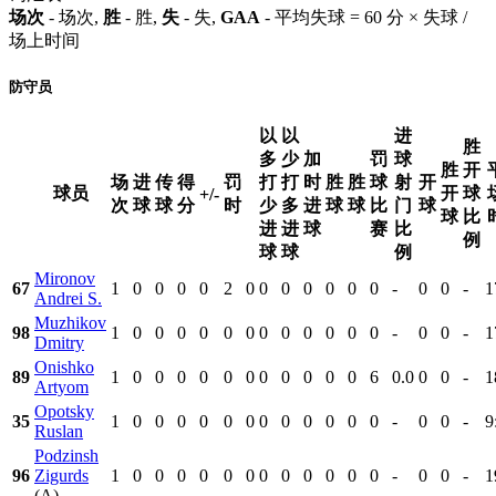
场次
- 场次,
胜
- 胜,
失
- 失,
GAA
- 平均失球 = 60 分 × 失球 /
场上时间
防守员
以
以
进
胜
多
少
加
罚
球
胜
开
场
进
传
得
罚
打
打
时
胜
胜
球
射
开
球员
开
球
+/-
次
球
球
分
时
少
多
进
球
球
比
门
球
球
比
进
进
球
赛
比
例
球
球
例
Mironov
67
1
0
0
0
0
2
0
0
0
0
0
0
0
-
0
0
-
1
Andrei S.
Muzhikov
98
1
0
0
0
0
0
0
0
0
0
0
0
0
-
0
0
-
1
Dmitry
Onishko
89
1
0
0
0
0
0
0
0
0
0
0
0
6
0.0
0
0
-
1
Artyom
Opotsky
35
1
0
0
0
0
0
0
0
0
0
0
0
0
-
0
0
-
9
Ruslan
Podzinsh
96
Zigurds
1
0
0
0
0
0
0
0
0
0
0
0
0
-
0
0
-
1
(A)