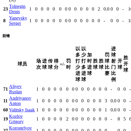
Tolpegin
23
1
0
0
0
0
0
0
0
0
0
0
0
2
0.0
0
0
-
1
Denis
Yanevsky
8
1
0
0
0
0
0
0
0
0
0
0
0
0
-
0
0
-
1
Sergei
前锋
以
以
进
多
少
加
罚
球
胜
场
进
传
得
罚
打
打
时
胜
胜
球
射
开
球员
开
+/-
次
球
球
分
时
少
多
进
球
球
比
门
球
球
进
进
球
赛
比
球
球
例
Aliyev
71
1
0
0
0
0
0
0
0
0
0
0
0
0
-
0
0
-
Ruslan
Andriyanov
11
1
0
0
0
0
0
0
0
0
0
0
0
3
0.0
0
0
-
Anton
60
Valitsky Isaak
1
0
0
0
0
0
0
0
0
0
0
0
1
0.0
0
0
-
Kozlov
19
1
0
0
0
0
2
0
0
0
0
0
0
0
-
8
5
Grigory
Korostelyov
27
1
0
0
0
0
0
0
0
0
0
0
0
0
-
0
0
-