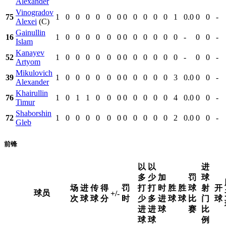
Alexander
Vinogradov
75
1
0
0
0
0
0
0
0
0
0
0
0
1
0.0
0
0
-
Alexei
(C)
Gainullin
16
1
0
0
0
0
0
0
0
0
0
0
0
0
-
0
0
-
Islam
Kanayev
52
1
0
0
0
0
0
0
0
0
0
0
0
0
-
0
0
-
Artyom
Mikulovich
39
1
0
0
0
0
0
0
0
0
0
0
0
3
0.0
0
0
-
Alexander
Khairullin
76
1
0
1
1
0
0
0
0
0
0
0
0
4
0.0
0
0
-
Timur
Shaborshin
72
1
0
0
0
0
0
0
0
0
0
0
0
2
0.0
0
0
-
Gleb
前锋
以
以
进
多
少
加
罚
球
场
进
传
得
罚
打
打
时
胜
胜
球
射
开
球员
+/-
次
球
球
分
时
少
多
进
球
球
比
门
球
进
进
球
赛
比
球
球
例