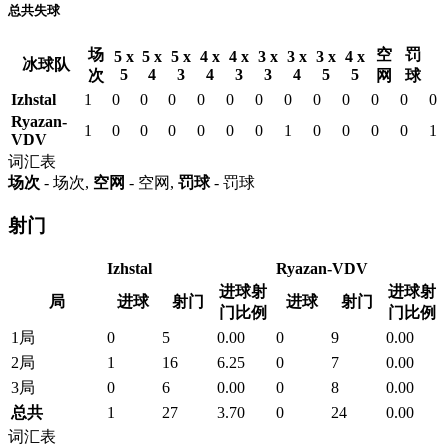
总共失球
场
空
罚
5 x
5 x
5 x
4 x
4 x
3 x
3 x
3 x
4 x
冰球队
5
4
3
4
3
3
4
5
5
次
网
球
Izhstal
1
0
0
0
0
0
0
0
0
0
0
0
0
Ryazan-
1
0
0
0
0
0
0
1
0
0
0
0
1
VDV
词汇表
场次
- 场次,
空网
- 空网,
罚球
- 罚球
射门
Izhstal
Ryazan-VDV
进球射
进球射
局
进球
射门
进球
射门
门比例
门比例
1局
0
5
0.00
0
9
0.00
2局
1
16
6.25
0
7
0.00
3局
0
6
0.00
0
8
0.00
总共
1
27
3.70
0
24
0.00
词汇表