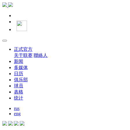
正式官方
关于联赛
聯絡人
新闻
多媒体
日历
俱乐部
球员
表格
统计
rus
eng