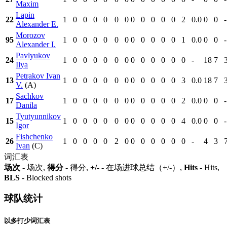
Maxim
Lapin
22
1
0
0
0
0
0
0
0
0
0
0
0
2
0.0
0
0
-
Alexander E.
Morozov
95
1
0
0
0
0
0
0
0
0
0
0
0
1
0.0
0
0
-
Alexander I.
Pavlyukov
24
1
0
0
0
0
0
0
0
0
0
0
0
0
-
18
7
Ilya
Petrakov Ivan
13
1
0
0
0
0
0
0
0
0
0
0
0
3
0.0
18
7
V.
(A)
Sachkov
17
1
0
0
0
0
0
0
0
0
0
0
0
2
0.0
0
0
-
Danila
Tyutyunnikov
15
1
0
0
0
0
0
0
0
0
0
0
0
4
0.0
0
0
-
Igor
Fishchenko
26
1
0
0
0
0
2
0
0
0
0
0
0
0
-
4
3
Ivan
(C)
词汇表
场次
- 场次,
得分
- 得分,
+/-
- 在场进球总结（+/-）,
Hits
- Hits,
BLS
- Blocked shots
球队统计
以多打少词汇表