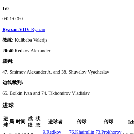
1:0
0:0
1:0
0:0
Ryazan-VDV
Ryazan
教练:
Kulibaba Valerijs
20:40
Redkov Alexander
裁判:
47. Smirnov Alexander A. and 38. Shuvalov Vyacheslav
边线裁判:
65. Boikin Ivan and 74. Tikhomirov Vladislav
进球
进
成
状
局
时间
进球者
传球
传球
Izh
球
绩
态
9.Redkov
76.Khairullin
73.Prokhorov