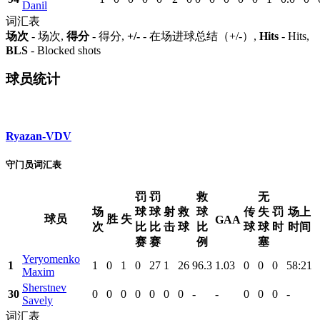
Danil
词汇表
场次
- 场次,
得分
- 得分,
+/-
- 在场进球总结（+/-）,
Hits
- Hits,
BLS
- Blocked shots
球员统计
Ryazan-VDV
守门员词汇表
罚
罚
救
无
场
球
球
射
救
球
传
失
罚
场上
球员
胜
失
GAA
次
比
比
击
球
比
球
球
时
时间
赛
赛
例
塞
Yeryomenko
1
1
0
1
0
27
1
26
96.3
1.03
0
0
0
58:21
Maxim
Sherstnev
30
0
0
0
0
0
0
0
-
-
0
0
0
-
Savely
词汇表