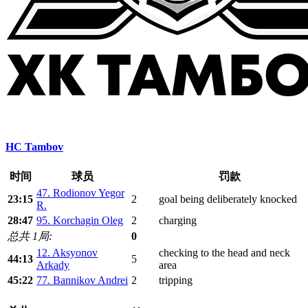
HC Tambov
时间
球员
罚款
47. Rodionov Yegor
23:15
2
goal being deliberately knocked
R.
28:47
95. Korchagin Oleg
2
charging
总共 1局:
0
12. Aksyonov
checking to the head and neck
44:13
5
Arkady
area
45:22
77. Bannikov Andrei
2
tripping