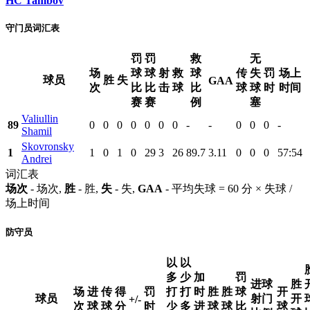
HC Tambov
守门员词汇表
罚
罚
救
无
场
球
球
射
救
球
传
失
罚
场上
球员
胜
失
GAA
次
比
比
击
球
比
球
球
时
时间
赛
赛
例
塞
Valiullin
89
0
0
0
0
0
0
0
-
-
0
0
0
-
Shamil
Skovronsky
1
1
0
1
0
29
3
26
89.7
3.11
0
0
0
57:54
Andrei
词汇表
场次
- 场次,
胜
- 胜,
失
- 失,
GAA
- 平均失球 = 60 分 × 失球 /
场上时间
防守员
以
以
多
少
加
罚
进球
胜
场
进
传
得
罚
打
打
时
胜
胜
球
开
球员
射门
开
+/-
次
球
球
分
时
少
多
进
球
球
比
球