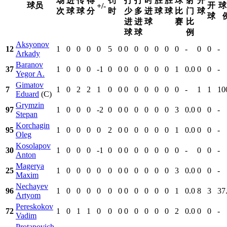
场
进
传
得
罚
打
打
时
胜
胜
球
射
开
球员
开
球
+/-
次
球
球
分
时
少
多
进
球
球
比
门
球
球
进
进
球
赛
比
球
球
例
Aksyonov
12
1
0
0
0
0
5
0
0
0
0
0
0
0
-
0
0
-
Arkady
Baranov
37
1
0
0
0
-1
0
0
0
0
0
0
0
1
0.0
0
0
-
Yegor A.
Gimatov
7
1
0
2
2
1
0
0
0
0
0
0
0
0
-
1
1
10
Eduard
(C)
Grymzin
97
1
0
0
0
-2
0
0
0
0
0
0
0
3
0.0
0
0
-
Stepan
Korchagin
95
1
0
0
0
0
2
0
0
0
0
0
0
1
0.0
0
0
-
Oleg
Kosolapov
30
1
0
0
0
-1
0
0
0
0
0
0
0
0
-
0
0
-
Anton
Magerya
25
1
0
0
0
0
0
0
0
0
0
0
0
3
0.0
0
0
-
Maxim
Nechayev
96
1
0
0
0
0
0
0
0
0
0
0
0
1
0.0
8
3
37
Artyom
Pereskokov
72
1
0
1
1
0
0
0
0
0
0
0
0
2
0.0
0
0
-
Vadim
Protapovich