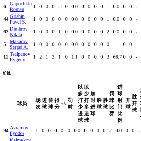
Gapochkin
6
1
0
0
0
-1
0
0
0
0
0
0
0
1
0.0
0
0
-
Roman
Grishin
44
1
0
0
0
0
0
0
0
0
0
0
0
1
0.0
0
0
-
Pavel S.
Dimitrov
62
1
0
0
0
1
0
0
0
0
0
0
0
2
0.0
0
0
-
Nikita
Makarov
5
1
0
0
0
0
0
0
0
0
0
0
0
0
-
0
0
-
Sergei A.
Tsalpanov
11
1
2
1
3
1
0
1
1
0
0
0
0
3
66.7
0
0
-
Evgeny
前锋
以
以
进
多
少
加
罚
球
胜
场
进
传
得
罚
打
打
时
胜
胜
球
射
开
球员
开
+/-
次
球
球
分
时
少
多
进
球
球
比
门
球
球
进
进
球
赛
比
球
球
例
Avramov
94
1
0
0
0
0
0
0
0
0
0
0
0
2
0.0
0
0
-
Fyodor
Kalmykov