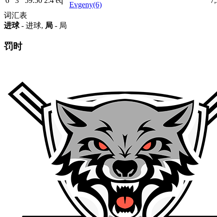
6
3
59:50
2:4
eq
7,
Evgeny(6)
词汇表
进球
- 进球,
局
- 局
罚时