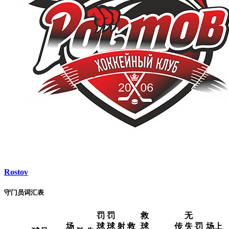
Rostov
守门员词汇表
罚
罚
救
无
场
球
球
射
救
球
传
失
罚
场上