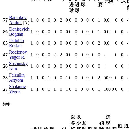
比例
球
进
进
球
赛
球
球
Bannikov
77
1
0
0
0
0
2
0
0
0
0
0
0
1
0.0
0
0
-
Andrei
(A)
Denisevich
86
1
0
0
0
0
0
0
0
0
0
0
0
1
0.0
0
0
-
Bogdan
Ibatullin
85
1
0
0
0
0
0
0
0
0
0
0
0
2
0.0
0
0
-
Ruslan
Rodionov
47
1
0
0
0
-1
2
0
0
0
0
0
0
0
-
0
0
-
Yegor R.
Sushinsky
26
1
0
0
0
0
0
0
0
0
0
0
0
0
-
0
0
-
Ivan
Faizullin
38
1
1
0
1
0
0
1
0
0
0
0
0
2
50.0
0
0
-
Artyom
Shalapov
27
1
1
0
1
1
0
1
0
0
0
0
0
1
100.0
0
0
-
Yegor
前锋
以
以
进
多
少
加
罚
球
胜
胜