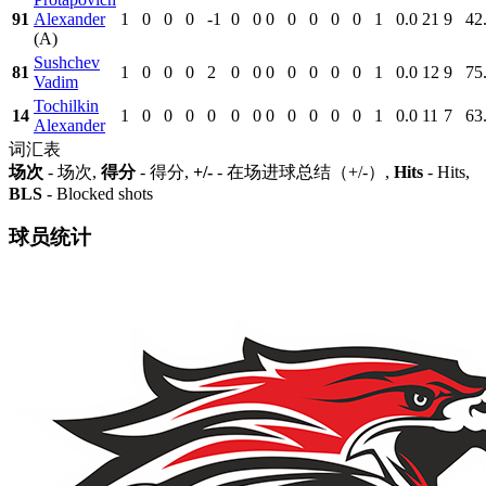
91
Alexander
1
0
0
0
-1
0
0
0
0
0
0
0
1
0.0
21
9
42
(A)
Sushchev
81
1
0
0
0
2
0
0
0
0
0
0
0
1
0.0
12
9
75
Vadim
Tochilkin
14
1
0
0
0
0
0
0
0
0
0
0
0
1
0.0
11
7
63
Alexander
词汇表
场次
- 场次,
得分
- 得分,
+/-
- 在场进球总结（+/-）,
Hits
- Hits,
BLS
- Blocked shots
球员统计