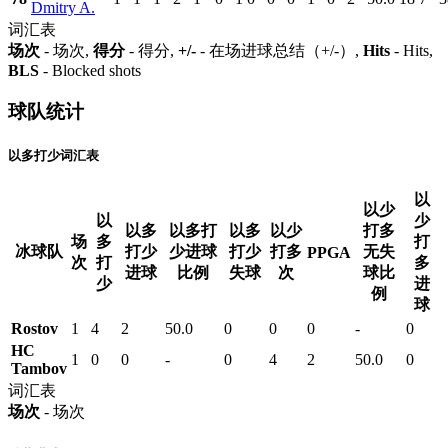
Dmitry A.
词汇表
场次
- 场次,
得分
- 得分,
+/-
- 在场进球总结（+/-）,
Hits
- Hits,
BLS
- Blocked shots
球队统计
以多打少词汇表
以
以少
以
少
以多
以多打
以多
以少
打多
场
多
打
冰球队
打少
少进球
打少
打多
无失
PPGA
次
打
多
进球
比例
失球
次
球比
少
进
例
球
Rostov
1
4
2
50.0
0
0
0
-
0
HC
1
0
0
-
0
4
2
50.0
0
Tambov
词汇表
场次
- 场次