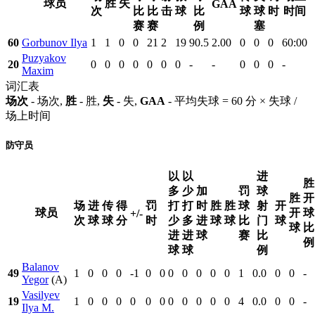
球员
胜
失
GAA
次
比
比
击
球
比
球
球
时
时间
赛
赛
例
塞
60
Gorbunov Ilya
1
1
0
0
21
2
19
90.5
2.00
0
0
0
60:00
Puzyakov
20
0
0
0
0
0
0
0
-
-
0
0
0
-
Maxim
词汇表
场次
- 场次,
胜
- 胜,
失
- 失,
GAA
- 平均失球 = 60 分 × 失球 /
场上时间
防守员
以
以
进
胜
多
少
加
罚
球
胜
开
场
进
传
得
罚
打
打
时
胜
胜
球
射
开
球员
开
球
+/-
次
球
球
分
时
少
多
进
球
球
比
门
球
球
比
进
进
球
赛
比
例
球
球
例
Balanov
49
1
0
0
0
-1
0
0
0
0
0
0
0
1
0.0
0
0
-
Yegor
(A)
Vasilyev
19
1
0
0
0
0
0
0
0
0
0
0
0
4
0.0
0
0
-
Ilya M.