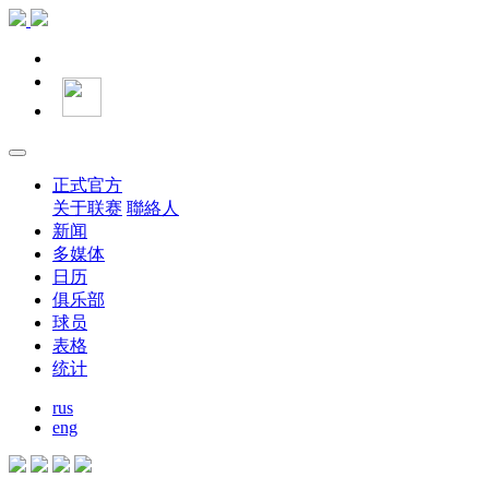
正式官方
关于联赛
聯絡人
新闻
多媒体
日历
俱乐部
球员
表格
统计
rus
eng