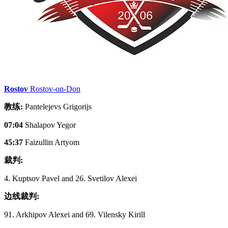
Rostov
Rostov-on-Don
教练:
Pantelejevs Grigorijs
07:04
Shalapov Yegor
45:37
Faizullin Artyom
裁判:
4. Kuptsov Pavel and 26. Svetilov Alexei
边线裁判:
91. Arkhipov Alexei and 69. Vilensky Kirill