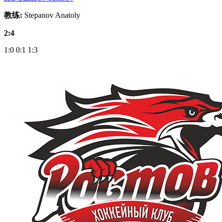
教练:
Stepanov Anatoly
2:4
1:0
0:1
1:3