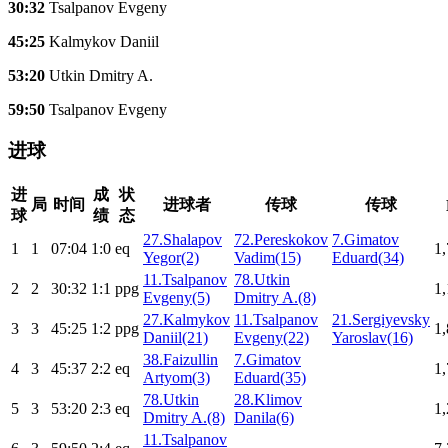
30:32
Tsalpanov Evgeny
45:25
Kalmykov Daniil
53:20
Utkin Dmitry A.
59:50
Tsalpanov Evgeny
进球
进
成
状
局
时间
进球者
传球
传球
球
绩
态
27.Shalapov
72.Pereskokov
7.Gimatov
1
1
07:04
1:0
eq
1,
Yegor(2)
Vadim(15)
Eduard(34)
11.Tsalpanov
78.Utkin
2
2
30:32
1:1
ppg
1,
Evgeny(5)
Dmitry A.(8)
27.Kalmykov
11.Tsalpanov
21.Sergiyevsky
3
3
45:25
1:2
ppg
1,
Daniil(21)
Evgeny(22)
Yaroslav(16)
38.Faizullin
7.Gimatov
4
3
45:37
2:2
eq
1,
Artyom(3)
Eduard(35)
78.Utkin
28.Klimov
5
3
53:20
2:3
eq
1,
Dmitry A.(8)
Danila(6)
11.Tsalpanov