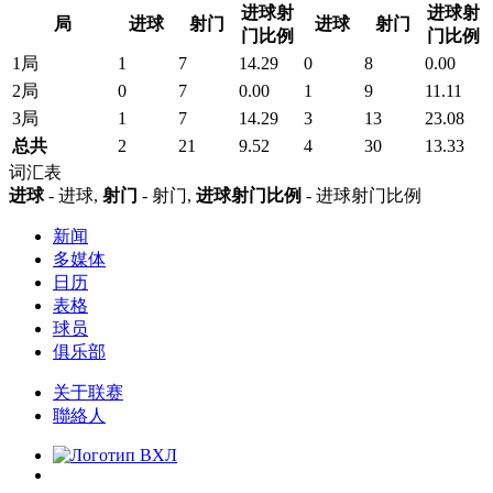
进球射
进球射
局
进球
射门
进球
射门
门比例
门比例
1局
1
7
14.29
0
8
0.00
2局
0
7
0.00
1
9
11.11
3局
1
7
14.29
3
13
23.08
总共
2
21
9.52
4
30
13.33
词汇表
进球
- 进球,
射门
- 射门,
进球射门比例
- 进球射门比例
新闻
多媒体
日历
表格
球员
俱乐部
关于联赛
聯絡人