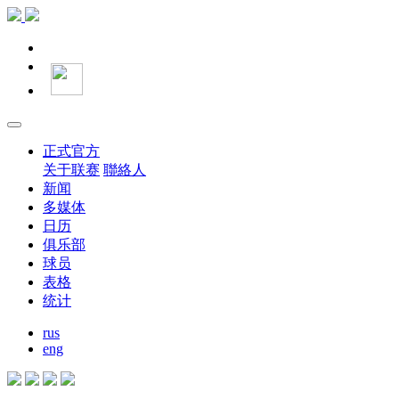
正式官方
关于联赛
聯絡人
新闻
多媒体
日历
俱乐部
球员
表格
统计
rus
eng