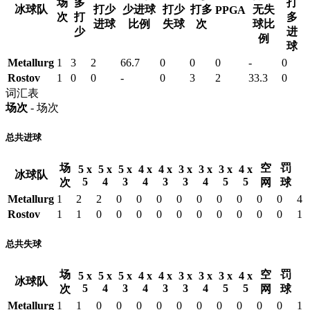
场
多
打
冰球队
打少
少进球
打少
打多
无失
PPGA
次
打
多
进球
比例
失球
次
球比
少
进
例
球
Metallurg
1
3
2
66.7
0
0
0
-
0
Rostov
1
0
0
-
0
3
2
33.3
0
词汇表
场次
- 场次
总共进球
场
空
罚
5 x
5 x
5 x
4 x
4 x
3 x
3 x
3 x
4 x
冰球队
5
4
3
4
3
3
4
5
5
次
网
球
Metallurg
1
2
2
0
0
0
0
0
0
0
0
0
4
Rostov
1
1
0
0
0
0
0
0
0
0
0
0
1
总共失球
场
空
罚
5 x
5 x
5 x
4 x
4 x
3 x
3 x
3 x
4 x
冰球队
5
4
3
4
3
3
4
5
5
次
网
球
Metallurg
1
1
0
0
0
0
0
0
0
0
0
0
1