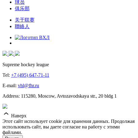
球员
俱乐部
关于联赛
聯絡人
Supreme hockey league
Tel:
+7 (495) 647-71-11
E-mail:
vhl@fhr.ru
Address: 115280, Moscow, Avtozavodskaya str., 20 bldg 1
Наверх
Этот сайт использует cookie для хранения данных. Продолжая
использовать сайт, вы даете согласие на работу с этими
файлами.