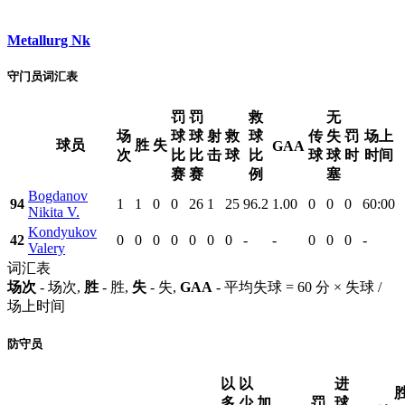
Metallurg Nk
守门员词汇表
罚
罚
救
无
场
球
球
射
救
球
传
失
罚
场上
球员
胜
失
GAA
次
比
比
击
球
比
球
球
时
时间
赛
赛
例
塞
Bogdanov
94
1
1
0
0
26
1
25
96.2
1.00
0
0
0
60:00
Nikita V.
Kondyukov
42
0
0
0
0
0
0
0
-
-
0
0
0
-
Valery
词汇表
场次
- 场次,
胜
- 胜,
失
- 失,
GAA
- 平均失球 = 60 分 × 失球 /
场上时间
防守员
以
以
进
多
少
加
罚
球