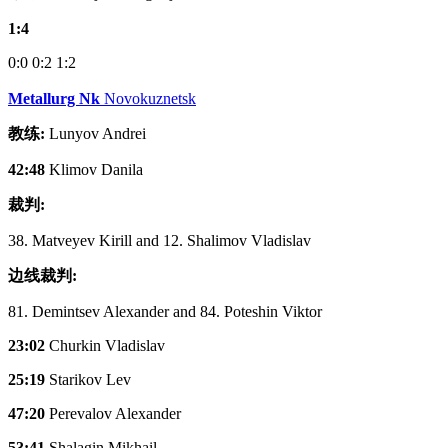
1:4
0:0
0:2
1:2
Metallurg Nk
Novokuznetsk
教练:
Lunyov Andrei
42:48
Klimov Danila
裁判:
38. Matveyev Kirill and 12. Shalimov Vladislav
边线裁判:
81. Demintsev Alexander and 84. Poteshin Viktor
23:02
Churkin Vladislav
25:19
Starikov Lev
47:20
Perevalov Alexander
53:41
Shalagin Mikhail