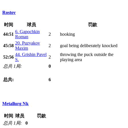
Rostov
时间
球员
罚款
6. Gapochkin
44:51
2
hooking
Roman
20. Puzyakov
45:58
2
goal being deliberately knocked
Maxim
44. Grishin Pavel
throwing the puck outside the
52:56
2
S.
playing area
总共 1局:
0
总共:
6
Metallurg Nk
时间
球员
罚款
总共 1局:
0