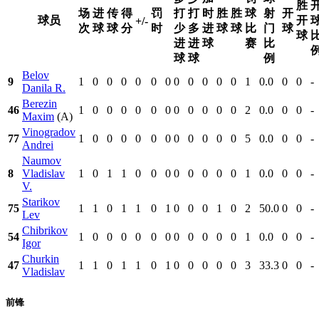
胜
场
进
传
得
罚
打
打
时
胜
胜
球
射
开
球员
开
+/-
次
球
球
分
时
少
多
进
球
球
比
门
球
球
进
进
球
赛
比
球
球
例
Belov
9
1
0
0
0
0
0
0
0
0
0
0
0
1
0.0
0
0
-
Danila R.
Berezin
46
1
0
0
0
0
0
0
0
0
0
0
0
2
0.0
0
0
-
Maxim
(A)
Vinogradov
77
1
0
0
0
0
0
0
0
0
0
0
0
5
0.0
0
0
-
Andrei
Naumov
8
Vladislav
1
0
1
1
0
0
0
0
0
0
0
0
1
0.0
0
0
-
V.
Starikov
75
1
1
0
1
1
0
1
0
0
0
1
0
2
50.0
0
0
-
Lev
Chibrikov
54
1
0
0
0
0
0
0
0
0
0
0
0
1
0.0
0
0
-
Igor
Churkin
47
1
1
0
1
1
0
1
0
0
0
0
0
3
33.3
0
0
-
Vladislav
前锋