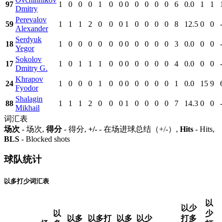
97
1
0
0
0
1
0
0
0
0
0
0
0
6
0.0
1
1
Dmitry
Perevalov
59
1
1
1
2
0
0
0
1
0
0
0
0
8
12.5
0
0
Alexander
Serdyuk
18
1
0
0
0
0
0
0
0
0
0
0
0
3
0.0
0
0
Yegor
Sokolov
17
1
0
1
1
1
0
0
0
0
0
0
0
4
0.0
0
0
Dmitry G.
Khrapov
24
1
0
0
0
1
0
0
0
0
0
0
0
1
0.0
15
9
Fyodor
Shalagin
88
1
1
1
2
0
0
0
1
0
0
0
0
7
14.3
0
0
Mikhail
词汇表
场次
- 场次,
得分
- 得分,
+/-
- 在场进球总结（+/-）,
Hits
- Hits,
BLS
- Blocked shots
球队统计
以多打少词汇表
以
以少
以
少
以多
以多打
以多
以少
打多