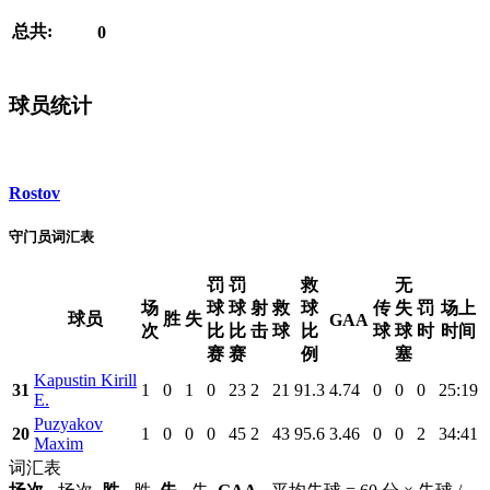
总共:
0
球员统计
Rostov
守门员词汇表
罚
罚
救
无
场
球
球
射
救
球
传
失
罚
场上
球员
胜
失
GAA
次
比
比
击
球
比
球
球
时
时间
赛
赛
例
塞
Kapustin Kirill
31
1
0
1
0
23
2
21
91.3
4.74
0
0
0
25:19
E.
Puzyakov
20
1
0
0
0
45
2
43
95.6
3.46
0
0
2
34:41
Maxim
词汇表