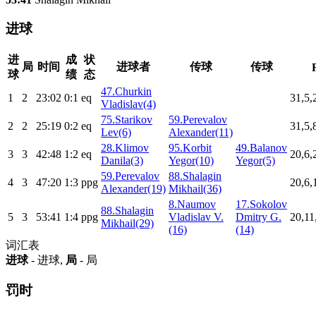
进球
进
成
状
局
时间
进球者
传球
传球
球
绩
态
47.Churkin
1
2
23:02
0:1
eq
31,5,
Vladislav(4)
75.Starikov
59.Perevalov
2
2
25:19
0:2
eq
31,5,
Lev(6)
Alexander(11)
28.Klimov
95.Korbit
49.Balanov
3
3
42:48
1:2
eq
20,6,
Danila(3)
Yegor(10)
Yegor(5)
59.Perevalov
88.Shalagin
4
3
47:20
1:3
ppg
20,6,
Alexander(19)
Mikhail(36)
8.Naumov
17.Sokolov
88.Shalagin
5
3
53:41
1:4
ppg
Vladislav V.
Dmitry G.
20,11
Mikhail(29)
(16)
(14)
词汇表
进球
- 进球,
局
- 局
罚时