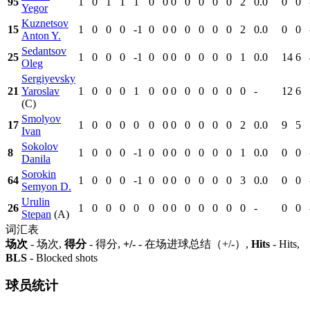
95
1
0
1
1
1
0
0
0
0
0
0
0
2
0.0
0
0
Yegor
Kuznetsov
15
1
0
0
0
-1
0
0
0
0
0
0
0
2
0.0
0
0
Anton Y.
Sedantsov
25
1
0
0
0
-1
0
0
0
0
0
0
0
1
0.0
14
6
Oleg
Sergiyevsky
21
Yaroslav
1
0
0
0
1
0
0
0
0
0
0
0
0
-
12
6
(C)
Smolyov
17
1
0
0
0
0
0
0
0
0
0
0
0
2
0.0
9
5
Ivan
Sokolov
8
1
0
0
0
-1
0
0
0
0
0
0
0
1
0.0
0
0
Danila
Sorokin
64
1
0
0
0
-1
0
0
0
0
0
0
0
3
0.0
0
0
Semyon D.
Urulin
26
1
0
0
0
0
0
0
0
0
0
0
0
0
-
0
0
Stepan
(A)
词汇表
场次
- 场次,
得分
- 得分,
+/-
- 在场进球总结（+/-）,
Hits
- Hits,
BLS
- Blocked shots
球员统计