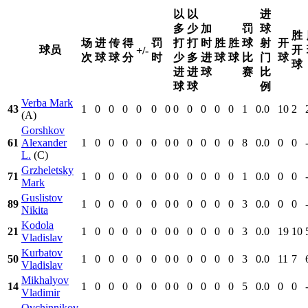
以
以
进
多
少
加
罚
球
胜
场
进
传
得
罚
打
打
时
胜
胜
球
射
开
球员
开
+/-
次
球
球
分
时
少
多
进
球
球
比
门
球
球
进
进
球
赛
比
球
球
例
Verba Mark
43
1
0
0
0
0
0
0
0
0
0
0
0
1
0.0
10
2
(A)
Gorshkov
61
Alexander
1
0
0
0
0
0
0
0
0
0
0
0
8
0.0
0
0
L.
(C)
Grzheletsky
71
1
0
0
0
0
0
0
0
0
0
0
0
1
0.0
0
0
Mark
Guslistov
89
1
0
0
0
0
0
0
0
0
0
0
0
3
0.0
0
0
Nikita
Kodola
21
1
0
0
0
0
0
0
0
0
0
0
0
3
0.0
19
10
Vladislav
Kurbatov
50
1
0
0
0
0
0
0
0
0
0
0
0
3
0.0
11
7
Vladislav
Mikhalyov
14
1
0
0
0
0
0
0
0
0
0
0
0
5
0.0
0
0
Vladimir
Ovchinnikov