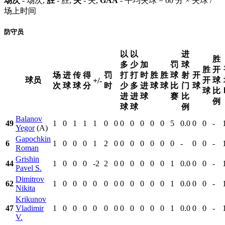
场次
- 场次,
胜
- 胜,
失
- 失,
GAA
- 平均失球 = 60 分 × 失球 /
场上时间
防守员
以
以
进
胜
多
少
加
罚
球
胜
开
场
进
传
得
罚
打
打
时
胜
胜
球
射
开
球员
开
球
+/-
次
球
球
分
时
少
多
进
球
球
比
门
球
球
比
进
进
球
赛
比
例
球
球
例
Balanov
49
1
0
1
1
1
0
0
0
0
0
0
0
5
0.0
0
0
-
Yegor
(A)
Gapochkin
6
1
0
0
0
1
2
0
0
0
0
0
0
0
-
0
0
-
Roman
Grishin
44
1
0
0
0
-2
2
0
0
0
0
0
0
1
0.0
0
0
-
Pavel S.
Dimitrov
62
1
0
0
0
0
0
0
0
0
0
0
0
1
0.0
0
0
-
Nikita
Krikunov
47
Vladimir
1
0
0
0
0
0
0
0
0
0
0
0
1
0.0
0
0
-
V.