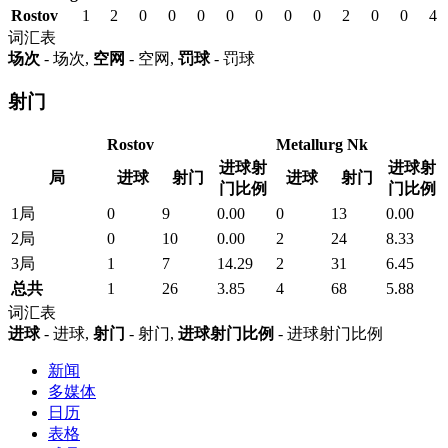
Rostov
1
2
0
0
0
0
0
0
0
2
0
0
4
词汇表
场次
- 场次,
空网
- 空网,
罚球
- 罚球
射门
Rostov
Metallurg Nk
进球射
进球射
局
进球
射门
进球
射门
门比例
门比例
1局
0
9
0.00
0
13
0.00
2局
0
10
0.00
2
24
8.33
3局
1
7
14.29
2
31
6.45
总共
1
26
3.85
4
68
5.88
词汇表
进球
- 进球,
射门
- 射门,
进球射门比例
- 进球射门比例
新闻
多媒体
日历
表格