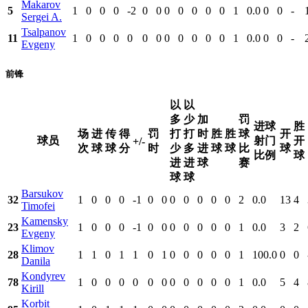
Makarov
5
1
0
0
0
-2
0
0
0
0
0
0
0
1
0.0
0
0
-
Sergei A.
Tsalpanov
11
1
0
0
0
0
0
0
0
0
0
0
0
1
0.0
0
0
-
Evgeny
前锋
以
以
多
少
加
罚
进球
胜
场
进
传
得
罚
打
打
时
胜
胜
球
开
球员
射门
开
+/-
次
球
球
分
时
少
多
进
球
球
比
球
比例
球
进
进
球
赛
球
球
Barsukov
32
1
0
0
0
-1
0
0
0
0
0
0
0
2
0.0
13
4
Timofei
Kamensky
23
1
0
0
0
-1
0
0
0
0
0
0
0
1
0.0
3
2
Evgeny
Klimov
28
1
1
0
1
1
0
1
0
0
0
0
0
1
100.0
0
0
Danila
Kondyrev
78
1
0
0
0
0
0
0
0
0
0
0
0
1
0.0
5
4
Kirill
Korbit