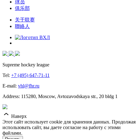
球员
俱乐部
关于联赛
聯絡人
Supreme hockey league
Tel:
+7 (495) 647-71-11
E-mail:
vhl@fhr.ru
Address: 115280, Moscow, Avtozavodskaya str., 20 bldg 1
Наверх
Этот сайт использует cookie для хранения данных. Продолжая
использовать сайт, вы даете согласие на работу с этими
файлами.