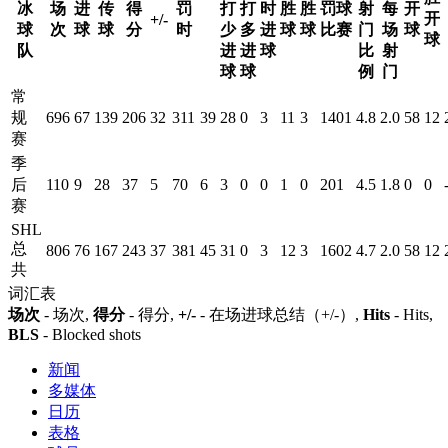
冰
场
进
传
得
罚
打
打
时
胜
胜
罚球
射
每
开
开
+/-
球
次
球
球
分
时
少
多
进
球
球
比赛
门
场
球
球
队
进
进
球
比
射
球
球
例
门
常
规
696
67
139
206
32
311
39
28
0
3
11
3
1401
4.8
2.0
58
12
赛
季
后
110
9
28
37
5
70
6
3
0
0
1
0
201
4.5
1.8
0
0
赛
SHL
总
806
76
167
243
37
381
45
31
0
3
12
3
1602
4.7
2.0
58
12
共
词汇表
场次
- 场次,
得分
- 得分,
+/-
- 在场进球总结（+/-）,
Hits
- Hits,
BLS
- Blocked shots
新闻
多媒体
日历
表格