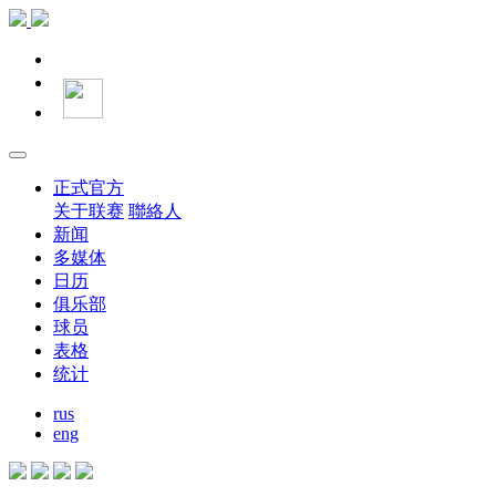
正式官方
关于联赛
聯絡人
新闻
多媒体
日历
俱乐部
球员
表格
统计
rus
eng