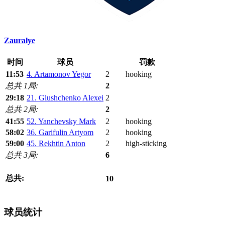
Zauralye
时间
球员
罚款
11:53
4. Artamonov Yegor
2
hooking
总共 1局:
2
29:18
21. Glushchenko Alexei
2
总共 2局:
2
41:55
52. Yanchevsky Mark
2
hooking
58:02
36. Garifulin Artyom
2
hooking
59:00
45. Rekhtin Anton
2
high-sticking
总共 3局:
6
总共:
10
球员统计