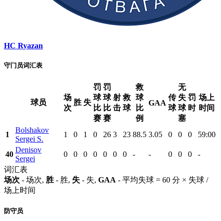
HC Ryazan
守门员词汇表
罚
罚
救
无
场
球
球
射
救
球
传
失
罚
场上
球员
胜
失
GAA
次
比
比
击
球
比
球
球
时
时间
赛
赛
例
塞
Bolshakov
1
1
0
1
0
26
3
23
88.5
3.05
0
0
0
59:00
Sergei S.
Denisov
40
0
0
0
0
0
0
0
-
-
0
0
0
-
Sergei
词汇表
场次
- 场次,
胜
- 胜,
失
- 失,
GAA
- 平均失球 = 60 分 × 失球 /
场上时间
防守员