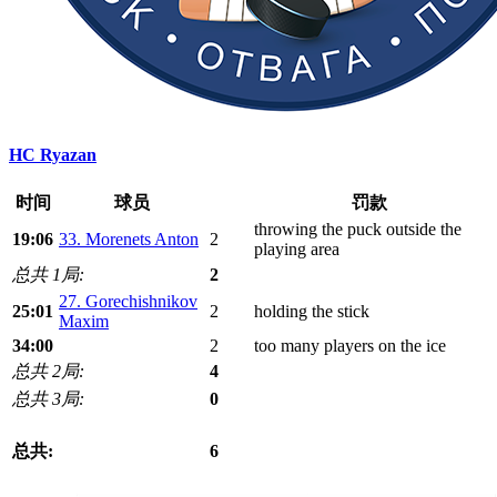
HC Ryazan
时间
球员
罚款
throwing the puck outside the
19:06
33. Morenets Anton
2
playing area
总共 1局:
2
27. Gorechishnikov
25:01
2
holding the stick
Maxim
34:00
2
too many players on the ice
总共 2局:
4
总共 3局:
0
总共:
6