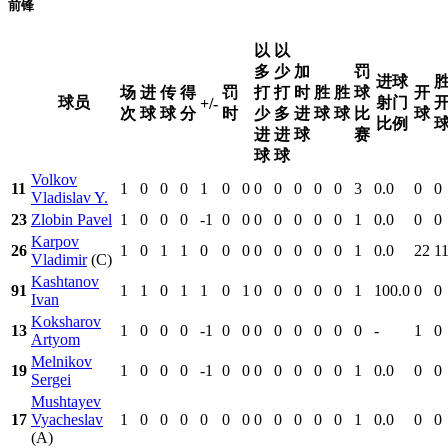
前锋
以
以
多
少
加
罚
进球
场
进
传
得
罚
打
打
时
胜
胜
球
开
球员
射门
+/-
次
球
球
分
时
少
多
进
球
球
比
球
比例
进
进
球
赛
球
球
Volkov
11
1
0
0
0
1
0
0
0
0
0
0
0
3
0.0
0
0
Vladislav Y.
23
Zlobin Pavel
1
0
0
0
-1
0
0
0
0
0
0
0
1
0.0
0
0
Karpov
26
1
0
1
1
0
0
0
0
0
0
0
0
1
0.0
22
1
Vladimir
(C)
Kashtanov
91
1
1
0
1
1
0
1
0
0
0
0
0
1
100.0
0
0
Ivan
Koksharov
13
1
0
0
0
-1
0
0
0
0
0
0
0
0
-
1
0
Artyom
Melnikov
19
1
0
0
0
-1
0
0
0
0
0
0
0
1
0.0
0
0
Sergei
Mushtayev
17
Vyacheslav
1
0
0
0
0
0
0
0
0
0
0
0
1
0.0
0
0
(A)