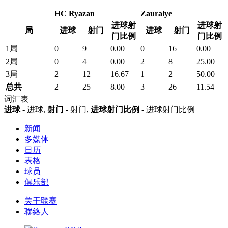
HC Ryazan
Zauralye
进球射
进球射
局
进球
射门
进球
射门
门比例
门比例
1局
0
9
0.00
0
16
0.00
2局
0
4
0.00
2
8
25.00
3局
2
12
16.67
1
2
50.00
总共
2
25
8.00
3
26
11.54
词汇表
进球
- 进球,
射门
- 射门,
进球射门比例
- 进球射门比例
新闻
多媒体
日历
表格
球员
俱乐部
关于联赛
聯絡人