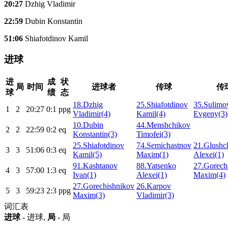
20:27
Dzhig Vladimir
22:59
Dubin Konstantin
51:06
Shiafotdinov Kamil
进球
进
成
状
局
时间
进球者
传球
传
球
绩
态
18.Dzhig
25.Shiafotdinov
35.Sulimo
1
2
20:27
0:1
ppg
Vladimir(4)
Kamil(4)
Evgeny(3)
10.Dubin
44.Menshchikov
2
2
22:59
0:2
eq
Konstantin(3)
Timofei(3)
25.Shiafotdinov
74.Semichastnov
21.Glushc
3
3
51:06
0:3
eq
Kamil(5)
Maxim(1)
Alexei(1)
91.Kashtanov
88.Yatsenko
27.Gorech
4
3
57:00
1:3
eq
Ivan(1)
Alexei(1)
Maxim(4)
27.Gorechishnikov
26.Karpov
5
3
59:23
2:3
ppg
Maxim(3)
Vladimir(3)
词汇表
进球
- 进球,
局
- 局