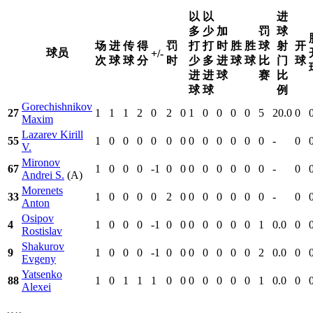
以
以
进
多
少
加
罚
球
场
进
传
得
罚
打
打
时
胜
胜
球
射
开
球员
+/-
次
球
球
分
时
少
多
进
球
球
比
门
球
进
进
球
赛
比
球
球
例
Gorechishnikov
27
1
1
1
2
0
2
0
1
0
0
0
0
5
20.0
0
Maxim
Lazarev Kirill
55
1
0
0
0
0
0
0
0
0
0
0
0
0
-
0
V.
Mironov
67
1
0
0
0
-1
0
0
0
0
0
0
0
0
-
0
Andrei S.
(A)
Morenets
33
1
0
0
0
0
2
0
0
0
0
0
0
0
-
0
Anton
Osipov
4
1
0
0
0
-1
0
0
0
0
0
0
0
1
0.0
0
Rostislav
Shakurov
9
1
0
0
0
-1
0
0
0
0
0
0
0
2
0.0
0
Evgeny
Yatsenko
88
1
0
1
1
1
0
0
0
0
0
0
0
1
0.0
0
Alexei