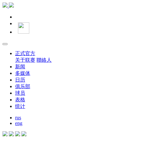
正式官方
关于联赛
聯絡人
新闻
多媒体
日历
俱乐部
球员
表格
统计
rus
eng