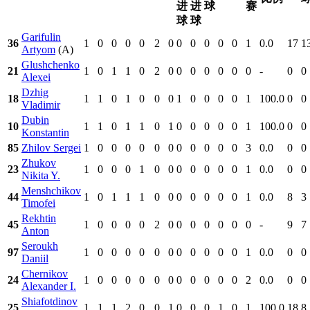
进
进
球
赛
球
球
Garifulin
36
1
0
0
0
0
2
0
0
0
0
0
0
1
0.0
17
1
Artyom
(A)
Glushchenko
21
1
0
1
1
0
2
0
0
0
0
0
0
0
-
0
0
Alexei
Dzhig
18
1
1
0
1
0
0
0
1
0
0
0
0
1
100.0
0
0
Vladimir
Dubin
10
1
1
0
1
1
0
1
0
0
0
0
0
1
100.0
0
0
Konstantin
85
Zhilov Sergei
1
0
0
0
0
0
0
0
0
0
0
0
3
0.0
0
0
Zhukov
23
1
0
0
0
1
0
0
0
0
0
0
0
1
0.0
0
0
Nikita Y.
Menshchikov
44
1
0
1
1
1
0
0
0
0
0
0
0
1
0.0
8
3
Timofei
Rekhtin
45
1
0
0
0
0
2
0
0
0
0
0
0
0
-
9
7
Anton
Seroukh
97
1
0
0
0
0
0
0
0
0
0
0
0
1
0.0
0
0
Daniil
Chernikov
24
1
0
0
0
0
0
0
0
0
0
0
0
2
0.0
0
0
Alexander I.
Shiafotdinov
25
1
1
1
2
0
0
1
0
0
0
1
0
1
100.0
18
8