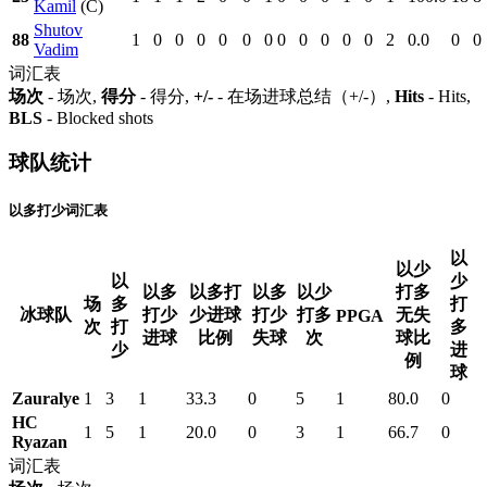
Kamil
(C)
Shutov
88
1
0
0
0
0
0
0
0
0
0
0
0
2
0.0
0
0
Vadim
词汇表
场次
- 场次,
得分
- 得分,
+/-
- 在场进球总结（+/-）,
Hits
- Hits,
BLS
- Blocked shots
球队统计
以多打少词汇表
以
以少
以
少
以多
以多打
以多
以少
打多
场
多
打
冰球队
打少
少进球
打少
打多
无失
PPGA
次
打
多
进球
比例
失球
次
球比
少
进
例
球
Zauralye
1
3
1
33.3
0
5
1
80.0
0
HC
1
5
1
20.0
0
3
1
66.7
0
Ryazan
词汇表