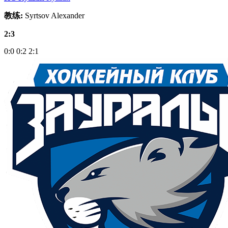
教练:
Syrtsov Alexander
2:3
0:0
0:2
2:1