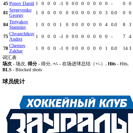
45
Popov Daniil
1
0
0
0
-1
0
0
0
0
0
0
0
0
-
0
0
Sergeyenko
81
1
0
0
0
0
0
0
0
0
0
0
0
3
0.0
0
0
Georgy
Tretyakov
84
1
0
0
0
1
0
0
0
0
0
0
0
4
0.0
8
3
Stanislav
Chvanchikov
75
1
0
0
0
-1
0
0
0
0
0
0
0
0
-
7
4
Andrei
Chernov
78
1
0
0
0
-1
0
0
0
0
0
0
0
1
0.0
14
3
Zakhar
词汇表
场次
- 场次,
得分
- 得分,
+/-
- 在场进球总结（+/-）,
Hits
- Hits,
BLS
- Blocked shots
球员统计