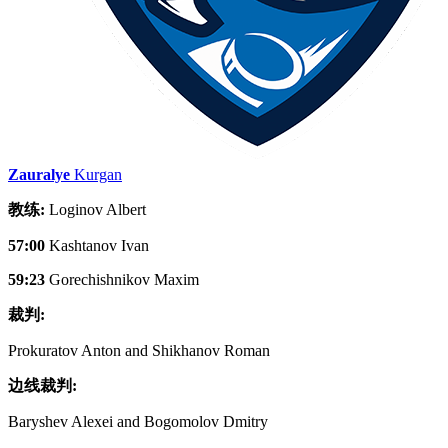
Zauralye
Kurgan
教练:
Loginov Albert
57:00
Kashtanov Ivan
59:23
Gorechishnikov Maxim
裁判:
Prokuratov Anton and Shikhanov Roman
边线裁判:
Baryshev Alexei and Bogomolov Dmitry