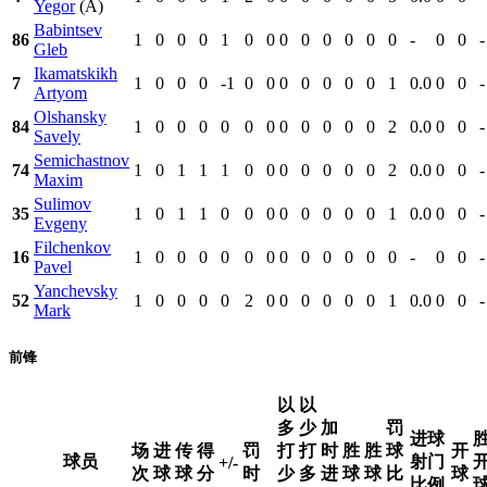
Yegor
(A)
Babintsev
86
1
0
0
0
1
0
0
0
0
0
0
0
0
-
0
0
-
Gleb
Ikamatskikh
7
1
0
0
0
-1
0
0
0
0
0
0
0
1
0.0
0
0
-
Artyom
Olshansky
84
1
0
0
0
0
0
0
0
0
0
0
0
2
0.0
0
0
-
Savely
Semichastnov
74
1
0
1
1
1
0
0
0
0
0
0
0
2
0.0
0
0
-
Maxim
Sulimov
35
1
0
1
1
0
0
0
0
0
0
0
0
1
0.0
0
0
-
Evgeny
Filchenkov
16
1
0
0
0
0
0
0
0
0
0
0
0
0
-
0
0
-
Pavel
Yanchevsky
52
1
0
0
0
0
2
0
0
0
0
0
0
1
0.0
0
0
-
Mark
前锋
以
以
多
少
加
罚
进球
场
进
传
得
罚
打
打
时
胜
胜
球
开
球员
射门
+/-
次
球
球
分
时
少
多
进
球
球
比
球
比例