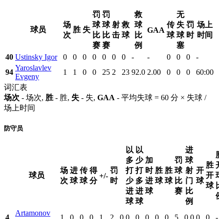
罚
罚
救
无
场
球
球
射
救
球
传
失
罚
场上
球员
胜
失
GAA
次
比
比
击
球
比
球
球
时
时间
赛
赛
例
塞
40
Ustinsky Igor
0
0
0
0
0
0
0
-
-
0
0
0
-
Yaroslavlev
94
1
1
0
0
25
2
23
92.0
2.00
0
0
0
60:00
Evgeny
词汇表
场次
- 场次,
胜
- 胜,
失
- 失,
GAA
- 平均失球 = 60 分 × 失球 /
场上时间
防守员
以
以
进
多
少
加
罚
球
胜
场
进
传
得
罚
打
打
时
胜
胜
球
射
开
球员
开
+/-
次
球
球
分
时
少
多
进
球
球
比
门
球
球
进
进
球
赛
比
球
球
例
Artamonov
4
1
0
0
0
1
2
0
0
0
0
0
0
5
0.0
0
0
-