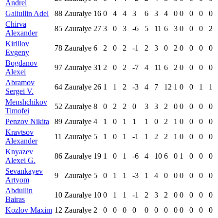
Andrei
Galiullin Adel
88
Zauralye
16
0
4
4
3
6
3
4
0
0
0
0
0
Chirva
85
Zauralye
27
3
0
3
-6
5
11
6
3
0
0
0
2
Alexander
Kirillov
78
Zauralye
6
2
0
2
-1
2
3
0
2
0
0
0
0
Evgeny
Bogdanov
97
Zauralye
31
2
0
2
-7
4
11
6
2
0
0
0
0
Alexei
Abramov
64
Zauralye
26
1
1
2
-3
4
7
12
1
0
0
1
1
Sergei V.
Menshchikov
52
Zauralye
8
0
2
2
0
3
3
2
0
0
0
0
0
Timofei
Penzov Nikita
89
Zauralye
4
1
0
1
1
1
0
2
1
0
0
0
0
Kravtsov
11
Zauralye
5
1
0
1
-1
1
2
2
1
0
0
0
0
Alexander
Knyazev
86
Zauralye
19
1
0
1
-6
4
10
6
0
1
0
0
0
Alexei G.
Sevankayev
9
Zauralye
5
0
1
1
-3
1
4
0
0
0
0
0
0
Artyom
Abdullin
10
Zauralye
10
0
1
1
-1
2
3
2
0
0
0
0
0
Bairas
Kozlov Maxim
12
Zauralye
2
0
0
0
0
0
0
0
0
0
0
0
0