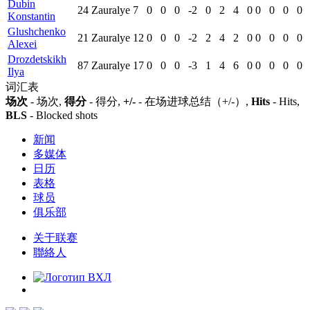
Dubin
24
Zauralye
7
0
0
0
-2
0
2
4
0
0
0
0
0
Konstantin
Glushchenko
21
Zauralye
12
0
0
0
-2
2
4
2
0
0
0
0
0
Alexei
Drozdetskikh
87
Zauralye
17
0
0
0
-3
1
4
6
0
0
0
0
0
Ilya
词汇表
场次
- 场次,
得分
- 得分,
+/-
- 在场进球总结（+/-）,
Hits
- Hits,
BLS
- Blocked shots
新闻
多媒体
日历
表格
球员
俱乐部
关于联赛
聯絡人