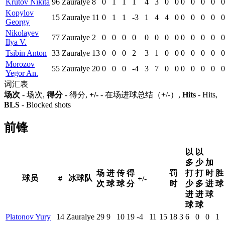
Krutov Nikita
96
Zauralye
8
0
1
1
1
4
3
0
0
0
0
0
0
0
Kopylov
15
Zauralye
11
0
1
1
-3
1
4
4
0
0
0
0
0
0
Georgy
Nikolayev
77
Zauralye
2
0
0
0
0
0
0
0
0
0
0
0
0
0
Ilya V.
Tsibin Anton
33
Zauralye
13
0
0
0
2
3
1
0
0
0
0
0
0
0
Morozov
55
Zauralye
20
0
0
0
-4
3
7
0
0
0
0
0
0
0
Yegor An.
词汇表
场次
- 场次,
得分
- 得分,
+/-
- 在场进球总结（+/-）,
Hits
- Hits,
BLS
- Blocked shots
前锋
以
以
多
少
加
场
进
传
得
罚
打
打
时
胜
球员
冰球队
#
+/-
次
球
球
分
时
少
多
进
球
进
进
球
球
球
Platonov Yury
14
Zauralye
29
9
10
19
-4
11
15
18
3
6
0
0
1