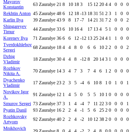
Mayorov
63
Zauralye
21
8
10
18
3
15
12
20
4
4
0
0
0
Konstantin
Rekhtin Anton
45
Zauralye
48
6
12
18
-13
18
31
51
2
3
1
0
0
Karlin Ilya
39
Zauralye
43
9
8
17
-7
14
21
31
7
2
0
0
2
Shingareyev
44
Zauralye
33
6
10
16
4
17
13
4
5
1
0
0
0
Timur
Korenev Ilya
71
Zauralye
36
6
6
12
-12
13
25
24
4
1
1
0
0
Tverdokhlebov
68
Zauralye
18
4
4
8
0
6
6
10
2
2
0
0
2
Sergei
Dzhig
18
Zauralye
30
4
4
8
-12
8
20
14
3
1
0
0
0
Vladimir
Rozhkov
70
Zauralye
14
3
4
7
3
7
4
6
1
2
0
0
0
Nikita A.
Dyachenko
17
Zauralye
23
2
3
5
-4
6
10
8
1
0
1
0
1
Vladimir
Novikov Igor
91
Zauralye
12
1
4
5
0
5
5
10
1
0
0
0
0
A.
Smurov Sergei
73
Zauralye
37
3
1
4
-4
7
11
22
3
0
0
0
1
Pyatin Danil
93
Zauralye
16
2
2
4
-1
5
6
25
2
0
0
0
0
Rozhkovsky
92
Zauralye
40
2
2
4
-2
10
12
38
2
0
0
0
0
Artyom
Mnikhovich
29
Zauralye
8
0
4
4
-2
2
4
8
0
0
0
0
0