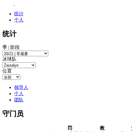
统计
个人
统计
季 | 阶段
冰球队
位置
领导人
个人
团队
守门员
罚
救