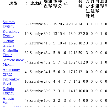
场
进
传
得
罚
打
打
时
胜
球员
冰球队
#
+/-
次
球
球
分
时
少
多
进
球
进
进
球
球
球
Sulimov
35
Zauralye
48
5
15
20
-14
20
34
24
1
3
1
0
2
0
Evgeny
Koreshkov
19
Zauralye
39
2
13
15
4
13
9
37
2
0
0
0
1
0
Evgeny
Glebov
6
Zauralye
41
5
5
10
-4
16
20
18
2
3
0
0
2
0
Grigory
Khairullin
32
Zauralye
43
4
5
9
-6
12
18
59
1
3
0
0
0
0
Timur
Semichastnov
74
Zauralye
43
2
5
7
-11
13
24
61
2
0
0
0
1
0
Maxim
Artamonov
4
Zauralye
34
1
5
6
0
17
17
12
1
0
0
0
0
0
Yegor
Filchenkov
16
Zauralye
27
0
4
4
-7
7
14
2
0
0
0
0
0
0
Pavel
Kalinin
46
Zauralye
30
0
3
3
1
14
13
10
0
0
0
0
0
0
Evgeny
Antipin
48
Zauralye
10
0
2
2
-3
3
6
4
0
0
0
0
0
0
Vadim