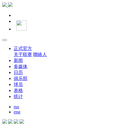
正式官方
关于联赛
聯絡人
新闻
多媒体
日历
俱乐部
球员
表格
统计
rus
eng