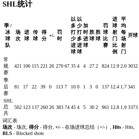
SHL统计
以
以
进
平
季 /
多
少
加
罚
球
均
冰
场
进
传
得
罚
打
打
时
胜
胜
球
射
每
开球
+/-
球
次
球
球
分
时
少
多
进
球
球
比
门
场
队
进
进
球
赛
比
射
球
球
例
门
常
规
421
106
115
221
26
270
67
35
4
4
27
2
824
12.9
2.0
3032
赛
季
后
81
17
22
39
0
113
7
10
0
1
3
0
137
12.4
1.7
341
赛
SHL
总
502
123
137
260
26
383
74
45
4
5
30
2
961
12.8
1.9
3373
共
词汇表
场次
- 场次,
得分
- 得分,
+/-
- 在场进球总结（+/-）,
Hits
- Hits,
BLS
- Blocked shots