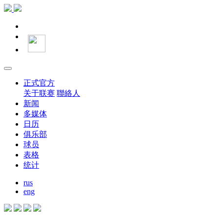
正式官方
关于联赛
聯絡人
新闻
多媒体
日历
俱乐部
球员
表格
统计
rus
eng