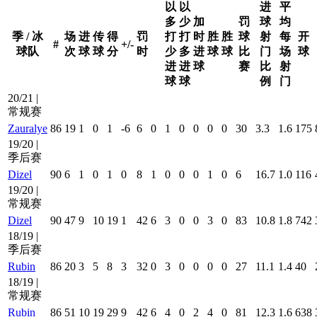
以
以
进
平
多
少
加
罚
球
均
季 / 冰
场
进
传
得
罚
打
打
时
胜
胜
球
射
每
开
#
+/-
球队
次
球
球
分
时
少
多
进
球
球
比
门
场
球
进
进
球
赛
比
射
球
球
例
门
20/21 |
常规赛
Zauralye
86
19
1
0
1
-6
6
0
1
0
0
0
0
30
3.3
1.6
175
19/20 |
季后赛
Dizel
90
6
1
0
1
0
8
1
0
0
0
1
0
6
16.7
1.0
116
19/20 |
常规赛
Dizel
90
47
9
10
19
1
42
6
3
0
0
3
0
83
10.8
1.8
742
18/19 |
季后赛
Rubin
86
20
3
5
8
3
32
0
3
0
0
0
0
27
11.1
1.4
40
18/19 |
常规赛
Rubin
86
51
10
19
29
9
42
6
4
0
2
4
0
81
12.3
1.6
638