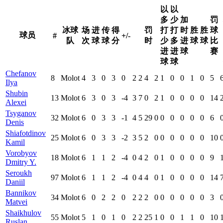
以
以
多
少
加
罚
冰球
场
进
传
得
罚
打
打
时
胜
胜
球
球员
#
+/-
队
次
球
球
分
时
少
多
进
球
球
比
进
进
球
赛
球
球
Chefanov
8
Molot
4
3
0
3
0
2
2
4
2
1
0
0
1
0
5
Ilya
Shubin
13
Molot
6
3
0
3
-4
3
7
0
2
1
0
0
0
0
14
Alexei
Tsyganov
32
Molot
6
0
3
3
-1
4
5
29
0
0
0
0
0
0
6
Denis
Shiafotdinov
25
Molot
6
0
3
3
-2
3
5
2
0
0
0
0
0
0
10
Kamil
Vorobyov
18
Molot
6
1
1
2
-4
0
4
2
0
1
0
0
0
0
9
Dmitry Y.
Seroukh
97
Molot
6
1
1
2
-4
0
4
4
0
1
0
0
0
0
14
Daniil
Bannikov
34
Molot
6
0
2
2
0
2
2
2
0
0
0
0
0
0
3
Matvei
Shaikhulov
55
Molot
5
1
0
1
0
2
2
25
1
0
0
1
1
0
10
Ruslan