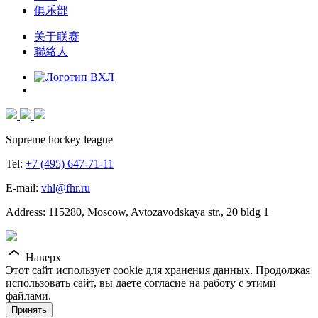
俱乐部
关于联赛
聯絡人
Supreme hockey league
Tel:
+7 (495) 647-71-11
E-mail:
vhl@fhr.ru
Address: 115280, Moscow, Avtozavodskaya str., 20 bldg 1
Наверх
Этот сайт использует cookie для хранения данных. Продолжая
использовать сайт, вы даете согласие на работу с этими
файлами.
Принять