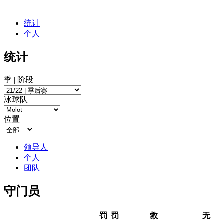
统计
个人
统计
季 | 阶段
冰球队
位置
领导人
个人
团队
守门员
罚
罚
救
无