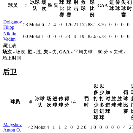
冰球
场
球
球
射
救
球
进
传
失
罚
球员
胜
失
#
GAA
队
次
比
比
击
球
比
球
球
球
时
赛
赛
例
塞
Dolganov
53
Molot
6
2
4
0
176
21
155
88.1
3.76
0
0
0
0
Filipp
Nikitin
60
Molot
1
0
0
0
23
4
19
82.6
6.78
0
0
0
0
Vadim
词汇表
场次
- 场次,
胜
- 胜,
失
- 失,
GAA
- 平均失球 = 60 分 × 失球 /
场上时间
后卫
以
以
多
少
加
罚
冰球
场
进
传
得
罚
打
打
时
胜
胜
球
球员
#
+/-
队
次
球
球
分
时
少
多
进
球
球
比
进
进
球
赛
球
球
Malyshev
42
Molot
4
1
1
2
0
2
2
0
1
0
0
0
0
0
4
2
Anton O.