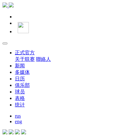
正式官方
关于联赛
聯絡人
新闻
多媒体
日历
俱乐部
球员
表格
统计
rus
eng