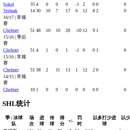
Sokol
35
4
0
0
0
-1
2
0
0
0
Yermak
14
30
10
7
17
6
12
8
2
0
16/17 | 常规
赛
Chelmet
51
48
10
10
20
-10
12
9
1
0
15/16 | 季后
赛
Chelmet
51
4
1
0
1
-1
0
0
1
0
15/16 | 常规
赛
Chelmet
51
38
2
11
13
1
12
2
0
0
14/15 | 常规
赛
Chelmet
10
1
0
0
0
0
0
0
0
0
SHL统计
季 / 冰球
场
进
传
得
罚
以多打少进
以
+/-
队
次
球
球
分
时
球