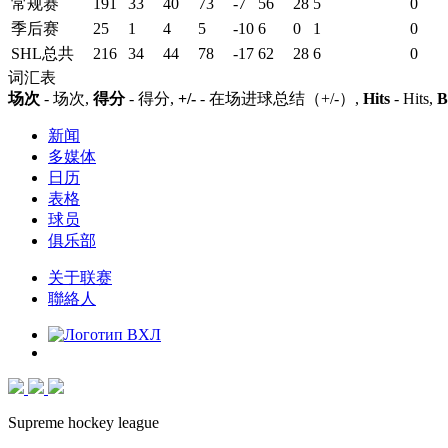
常规赛
191
33
40
73
-7
56
28
5
0
季后赛
25
1
4
5
-10
6
0
1
0
SHL总共
216
34
44
78
-17
62
28
6
0
词汇表
场次
- 场次,
得分
- 得分,
+/-
- 在场进球总结（+/-）,
Hits
- Hits,
B
新闻
多媒体
日历
表格
球员
俱乐部
关于联赛
聯絡人
Supreme hockey league