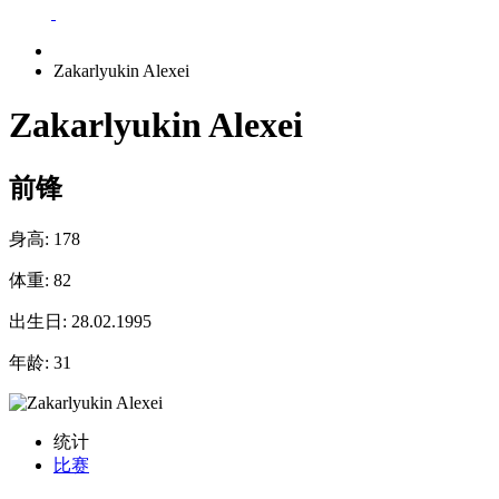
Zakarlyukin Alexei
Zakarlyukin Alexei
前锋
身高:
178
体重:
82
出生日:
28.02.1995
年龄:
31
统计
比赛