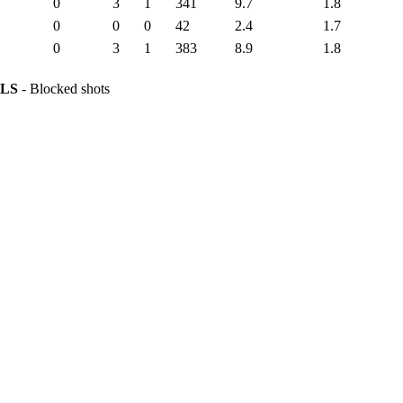
0
3
1
341
9.7
1.8
0
0
0
42
2.4
1.7
0
3
1
383
8.9
1.8
LS
- Blocked shots