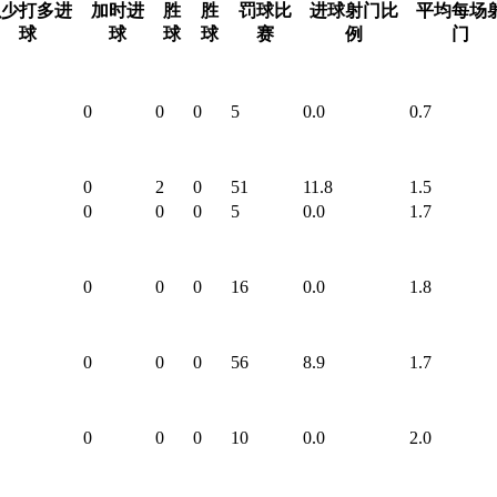
以少打多进
加时进
胜
胜
罚球比
进球射门比
平均每场
球
球
球
球
赛
例
门
0
0
0
5
0.0
0.7
0
2
0
51
11.8
1.5
0
0
0
5
0.0
1.7
0
0
0
16
0.0
1.8
0
0
0
56
8.9
1.7
0
0
0
10
0.0
2.0