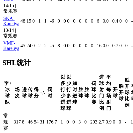
14/15 |
常规赛
SKA-
48
15
0
1
1
-6
0
0
0
0
0
0
0
6
0.0
0.4
0
0
-
Kareliya
13/14 |
常规赛
VMF-
45
24
0
2
2
-5
8
0
0
0
0
0
0
16
0.0
0.7
0
0
-
Kareliya
SHL统计
以
以
进
平
胜
季 /
多
少
加
罚
球
均
胜
开
冰
场
进
传
得
罚
打
打
时
胜
胜
球
射
每
开
开
球
+/-
球
次
球
球
分
时
少
多
进
球
球
比
门
场
球
球
比
队
进
进
球
赛
比
射
例
球
球
例
门
常
规
317
8
46
54
31
176
7
1
0
0
3
0
293
2.7
0.9
0
0
-
1
赛