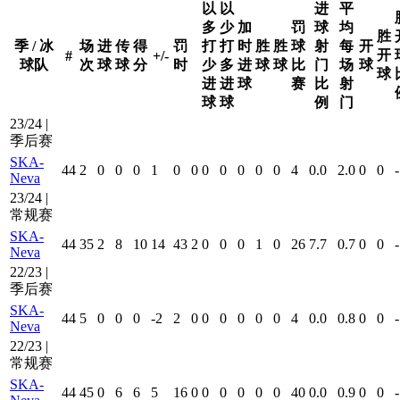
以
以
进
平
多
少
加
罚
球
均
胜
季 / 冰
场
进
传
得
罚
打
打
时
胜
胜
球
射
每
开
开
#
+/-
球队
次
球
球
分
时
少
多
进
球
球
比
门
场
球
球
进
进
球
赛
比
射
球
球
例
门
23/24 |
季后赛
SKA-
44
2
0
0
0
1
0
0
0
0
0
0
0
4
0.0
2.0
0
0
-
Neva
23/24 |
常规赛
SKA-
44
35
2
8
10
14
43
2
0
0
0
1
0
26
7.7
0.7
0
0
-
Neva
22/23 |
季后赛
SKA-
44
5
0
0
0
-2
2
0
0
0
0
0
0
4
0.0
0.8
0
0
-
Neva
22/23 |
常规赛
SKA-
44
45
0
6
6
5
16
0
0
0
0
0
0
40
0.0
0.9
0
0
-