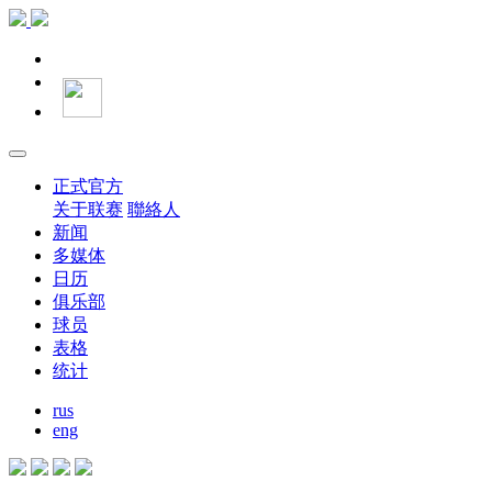
正式官方
关于联赛
聯絡人
新闻
多媒体
日历
俱乐部
球员
表格
统计
rus
eng