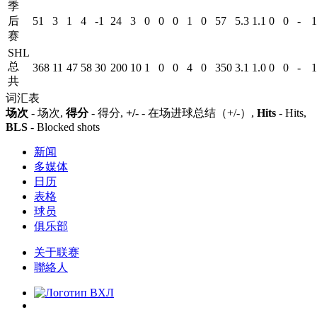
季
后
51
3
1
4
-1
24
3
0
0
0
1
0
57
5.3
1.1
0
0
-
1
赛
SHL
总
368
11
47
58
30
200
10
1
0
0
4
0
350
3.1
1.0
0
0
-
1
共
词汇表
场次
- 场次,
得分
- 得分,
+/-
- 在场进球总结（+/-）,
Hits
- Hits,
BLS
- Blocked shots
新闻
多媒体
日历
表格
球员
俱乐部
关于联赛
聯絡人