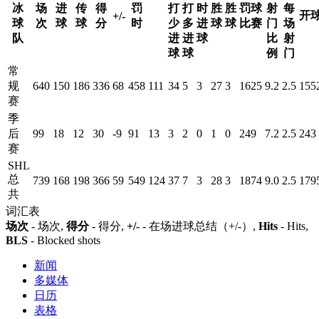
冰
场
进
传
得
罚
打
打
时
胜
胜
罚球
射
每
开
+/-
球
次
球
球
分
时
少
多
进
球
球
比赛
门
场
队
进
进
球
比
射
球
球
例
门
常
规
640
150
186
336
68
458
111
34
5
3
27
3
1625
9.2
2.5
155
赛
季
后
99
18
12
30
-9
91
13
3
2
0
1
0
249
7.2
2.5
243
赛
SHL
总
739
168
198
366
59
549
124
37
7
3
28
3
1874
9.0
2.5
179
共
词汇表
场次
- 场次,
得分
- 得分,
+/-
- 在场进球总结（+/-）,
Hits
- Hits,
BLS
- Blocked shots
新闻
多媒体
日历
表格