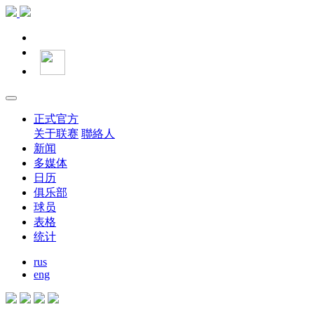
正式官方
关于联赛
聯絡人
新闻
多媒体
日历
俱乐部
球员
表格
统计
rus
eng