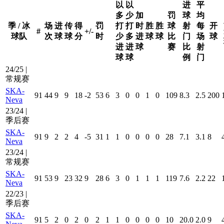
以
以
进
平
多
少
加
罚
球
均
季 / 冰
场
进
传
得
罚
打
打
时
胜
胜
球
射
每
开
#
+/-
球队
次
球
球
分
时
少
多
进
球
球
比
门
场
球
进
进
球
赛
比
射
球
球
例
门
24/25 |
常规赛
SKA-
91
44
9
9
18
-2
53
6
3
0
0
1
0
109
8.3
2.5
200
Neva
23/24 |
季后赛
SKA-
91
9
2
2
4
-5
31
1
1
0
0
0
0
28
7.1
3.1
8
Neva
23/24 |
常规赛
SKA-
91
53
9
23
32
9
28
6
3
0
1
1
1
119
7.6
2.2
22
Neva
22/23 |
季后赛
SKA-
91
5
2
0
2
0
2
1
1
0
0
0
0
10
20.0
2.0
9