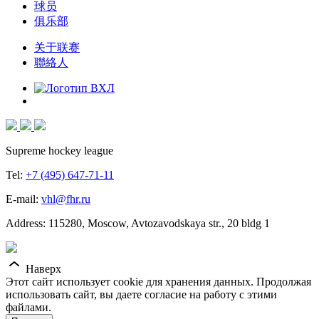
球员
俱乐部
关于联赛
聯絡人
Supreme hockey league
Tel:
+7 (495) 647-71-11
E-mail:
vhl@fhr.ru
Address: 115280, Moscow, Avtozavodskaya str., 20 bldg 1
Наверх
Этот сайт использует cookie для хранения данных. Продолжая
использовать сайт, вы даете согласие на работу с этими
файлами.